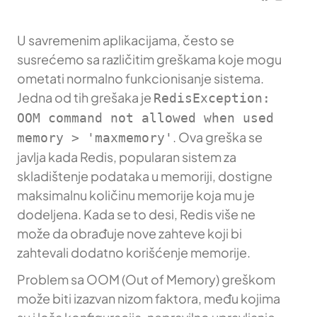
U savremenim aplikacijama, često se
susrećemo sa različitim greškama koje mogu
ometati normalno funkcionisanje sistema.
Jedna od tih grešaka je
RedisException:
OOM command not allowed when used
. Ova greška se
memory > 'maxmemory'
javlja kada Redis, popularan sistem za
skladištenje podataka u memoriji, dostigne
maksimalnu količinu memorije koja mu je
dodeljena. Kada se to desi, Redis više ne
može da obrađuje nove zahteve koji bi
zahtevali dodatno korišćenje memorije.
Problem sa OOM (Out of Memory) greškom
može biti izazvan nizom faktora, među kojima