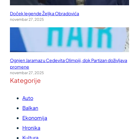
Doček legende Željka Obradovića
novembar 27, 2025
Ognjen Jaramaz u Cedevita Olimpiji, dok Partizan doživljava
promene
novembar 27, 2025
Kategorije
Auto
Balkan
Ekonomija
Hronika
Kultura