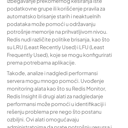
izbegavanje prekomernog keširanja iste
podatkovne grupe ili korišćenje pravila za
automatsko brisanje starih i neaktuelnih
podataka može pomoći u održavanju
potrošnje memorije na prihvatljivom nivou.
Redis nudi različite politike brisanja, kao što
su LRU (Least Recently Used) i LFU (Least
Frequently Used), koje se mogu konfigurirati
prema potrebama aplikacije.
Takođe, analize i nadgledi performansi
servera mogu mnogo pomoći. Uvođenje
monitoring alata kao što su Redis Monitor,
Redis Insight ili drugi alati za nadgledanje
performansi može pomoći u identifikaciji i
rešenju problema pre nego što postanu
ozbiljni. Ovi alati omogućavaju
administratoima da prate potrošnju resursa i