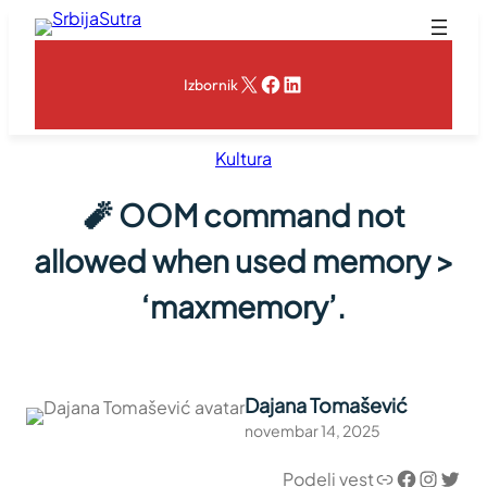
Skoči
na
sadržaj
X
Facebook
LinkedIn
Izbornik
Kultura
🧨 OOM command not
allowed when used memory >
‘maxmemory’.
Dajana Tomašević
novembar 14, 2025
Link
Facebook
Instagram
Twitter
Podeli vest