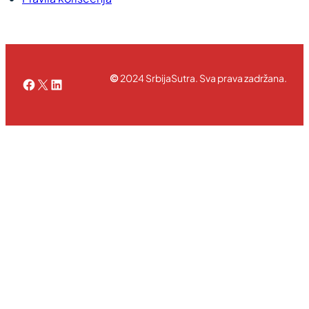
©
2024 SrbijaSutra. Sva prava zadržana.
Facebook
X
LinkedIn