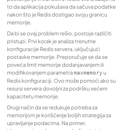
to da aplikacija pokušava da sačuva podatke
nakon što je Redis dostigao svoju granicu
memorije.
Da bi se ovaj problem rešio, postoje različiti
pristupi. Prvi korak je analiza trenutne
konfiguracije Redis servera, uključujući
postavke memorije. Preporučuje se da se
poveća limit memorije dodanjavanjem ili
modifikovanjem parametra
u
maxmemory
Redis konfiguraciji. Ovo može pomoći ako su
resursi servera dovoljni za podršku većem
kapacitetu memorije.
Drugi način da se redukuje potreba za
memorijom je korišćenje boljih strategija za
upravljanje podacima. Na primer,