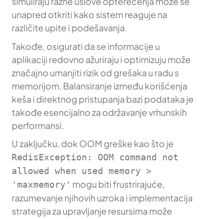
simuliraju razne uslove opterećenja može se
unapred otkriti kako sistem reaguje na
različite upite i podešavanja.
Takođe, osigurati da se informacije u
aplikaciji redovno ažuriraju i optimizuju može
značajno umanjiti rizik od grešaka u radu s
memorijom. Balansiranje između korišćenja
keša i direktnog pristupanja bazi podataka je
takođe esencijalno za održavanje vrhunskih
performansi.
U zaključku, dok OOM greške kao što je
RedisException: OOM command not
allowed when used memory >
mogu biti frustrirajuće,
'maxmemory'
razumevanje njihovih uzroka i implementacija
strategija za upravljanje resursima može