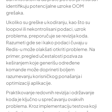
identifikuju potencijalne uzroke OOM
grešaka.
Ukoliko su greške u kodiranju, kao što su
loopovi ili nekontrolisani podaci, uzrok
problema, preporučuje se revizija koda.
Razumeti gde se i kako podaci čuvaju u
Redis-u može olakšati otkriti probleme. Na
primer, pregled učestalosti poziva za
keširanjem koje generišu određene
komande može doprineti boljem
razumevanju korisničkog ponašanja i
optimizaciji aplikacije.
Praktikovanje redovnih revizija i održavanje
koda je ključno u sprečavanju ovakvih
problema. Kroz implementaciju testova koji