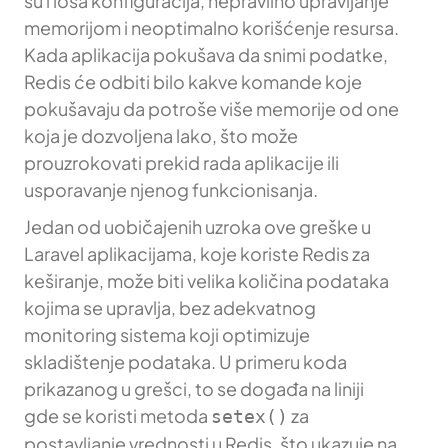
su i loša konfiguracija, nepravilno upravljanje
memorijom i neoptimalno korišćenje resursa.
Kada aplikacija pokušava da snimi podatke,
Redis će odbiti bilo kakve komande koje
pokušavaju da potroše više memorije od one
koja je dozvoljena lako, što može
prouzrokovati prekid rada aplikacije ili
usporavanje njenog funkcionisanja.
Jedan od uobičajenih uzroka ove greške u
Laravel aplikacijama, koje koriste Redis za
keširanje, može biti velika količina podataka
kojima se upravlja, bez adekvatnog
monitoring sistema koji optimizuje
skladištenje podataka. U primeru koda
prikazanog u grešci, to se događa na liniji
gde se koristi metoda
za
setex()
postavljanje vrednosti u Redis, što ukazuje na