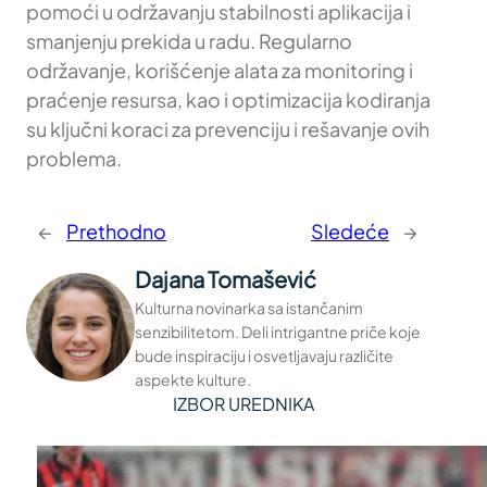
pomoći u održavanju stabilnosti aplikacija i
smanjenju prekida u radu. Regularno
održavanje, korišćenje alata za monitoring i
praćenje resursa, kao i optimizacija kodiranja
su ključni koraci za prevenciju i rešavanje ovih
problema.
←
Prethodno
Sledeće
→
Dajana Tomašević
Kulturna novinarka sa istančanim
senzibilitetom. Deli intrigantne priče koje
bude inspiraciju i osvetljavaju različite
aspekte kulture.
IZBOR UREDNIKA