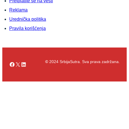
Pretplatite se na vesti
Reklama
Urednička politika
Pravila korišćenja
©
2024 SrbijaSutra. Sva prava zadržana.
Facebook
X
LinkedIn