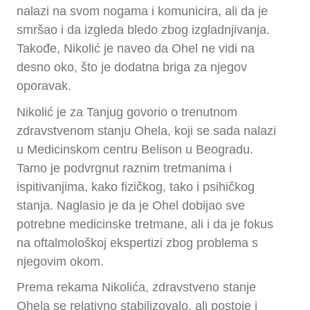
nalazi na svom nogama i komunicira, ali da je
smršao i da izgleda bledo zbog izgladnjivanja.
Takođe, Nikolić je naveo da Ohel ne vidi na
desno oko, što je dodatna briga za njegov
oporavak.
Nikolić je za Tanjug govorio o trenutnom
zdravstvenom stanju Ohela, koji se sada nalazi
u Medicinskom centru Belison u Beogradu.
Tamo je podvrgnut raznim tretmanima i
ispitivanjima, kako fizičkog, tako i psihičkog
stanja. Naglasio je da je Ohel dobijao sve
potrebne medicinske tretmane, ali i da je fokus
na oftalmološkoj ekspertizi zbog problema s
njegovim okom.
Prema rekama Nikolića, zdravstveno stanje
Ohela se relativno stabilizovalo, ali postoje i