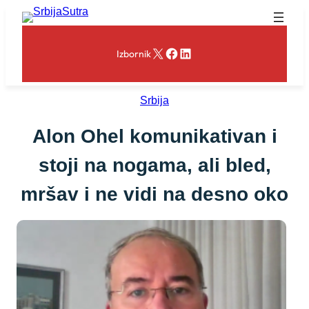
Skoči
na
sadržaj
X
Facebook
LinkedIn
Izbornik
Srbija
Alon Ohel komunikativan i
stoji na nogama, ali bled,
mršav i ne vidi na desno oko