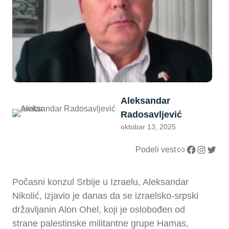
Aleksandar
Radosavljević
oktobar 13, 2025
Link
Facebook
Instagram
Twitter
Podeli vest
Počasni konzul Srbije u Izraelu, Aleksandar
Nikolić, izjavio je danas da se izraelsko-srpski
državljanin Alon Ohel, koji je oslobođen od
strane palestinske militantne grupe Hamas,