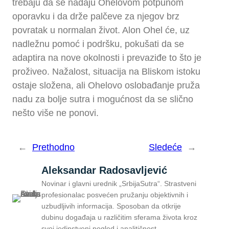
trebaju da se nadaju Ohelovom potpunom
oporavku i da drže palčeve za njegov brz
povratak u normalan život. Alon Ohel će, uz
nadležnu pomoć i podršku, pokušati da se
adaptira na nove okolnosti i prevaziđe to što je
proživeo. Nažalost, situacija na Bliskom istoku
ostaje složena, ali Ohelovo oslobađanje pruža
nadu za bolje sutra i mogućnost da se slično
nešto više ne ponovi.
←
Prethodno
Sledeće
→
Aleksandar Radosavljević
Novinar i glavni urednik „SrbijaSutra“. Strastveni
profesionalac posvećen pružanju objektivnih i
uzbudljivih informacija. Sposoban da otkrije
dubinu događaja u različitim sferama života kroz
svoj jedinstveni pogled i analitičnost.