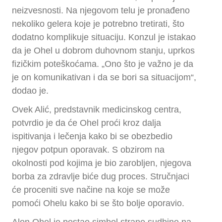
neizvesnosti. Na njegovom telu je pronađeno
nekoliko gelera koje je potrebno tretirati, što
dodatno komplikuje situaciju. Konzul je istakao
da je Ohel u dobrom duhovnom stanju, uprkos
fizičkim poteškoćama. „Ono što je važno je da
je on komunikativan i da se bori sa situacijom“,
dodao je.
Ovek Alić, predstavnik medicinskog centra,
potvrdio je da će Ohel proći kroz dalja
ispitivanja i lečenja kako bi se obezbedio
njegov potpun oporavak. S obzirom na
okolnosti pod kojima je bio zarobljen, njegova
borba za zdravlje biće dug proces. Stručnjaci
će proceniti sve načine na koje se može
pomoći Ohelu kako bi se što bolje oporavio.
Alon Ohel je postao simbol strane sudbine na