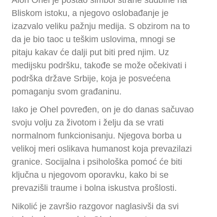
Bliskom istoku, a njegovo oslobađanje je
izazvalo veliku pažnju medija. S obzirom na to
da je bio taoc u teškim uslovima, mnogi se
pitaju kakav će dalji put biti pred njim. Uz
medijsku podršku, takođe se može očekivati i
podrška države Srbije, koja je posvećena
pomaganju svom građaninu.
Iako je Ohel povređen, on je do danas sačuvao
svoju volju za životom i želju da se vrati
normalnom funkcionisanju. Njegova borba u
velikoj meri oslikava humanost koja prevazilazi
granice. Socijalna i psihološka pomoć će biti
ključna u njegovom oporavku, kako bi se
prevazišli traume i bolna iskustva prošlosti.
Nikolić je završio razgovor naglasivši da svi