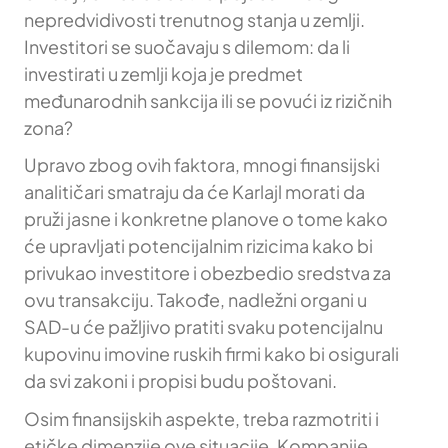
nepredvidivosti trenutnog stanja u zemlji.
Investitori se suočavaju s dilemom: da li
investirati u zemlji koja je predmet
međunarodnih sankcija ili se povući iz rizičnih
zona?
Upravo zbog ovih faktora, mnogi finansijski
analitičari smatraju da će Karlajl morati da
pruži jasne i konkretne planove o tome kako
će upravljati potencijalnim rizicima kako bi
privukao investitore i obezbedio sredstva za
ovu transakciju. Takođe, nadležni organi u
SAD-u će pažljivo pratiti svaku potencijalnu
kupovinu imovine ruskih firmi kako bi osigurali
da svi zakoni i propisi budu poštovani.
Osim finansijskih aspekte, treba razmotriti i
etičke dimenzije ove situacije. Kompanije