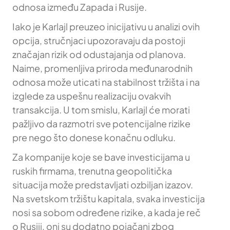
odnosa između Zapada i Rusije.
Iako je Karlajl preuzeo inicijativu u analizi ovih
opcija, stručnjaci upozoravaju da postoji
značajan rizik od odustajanja od planova.
Naime, promenljiva priroda međunarodnih
odnosa može uticati na stabilnost tržišta i na
izglede za uspešnu realizaciju ovakvih
transakcija. U tom smislu, Karlajl će morati
pažljivo da razmotri sve potencijalne rizike
pre nego što donese konačnu odluku.
Za kompanije koje se bave investicijama u
ruskih firmama, trenutna geopolitička
situacija može predstavljati ozbiljan izazov.
Na svetskom tržištu kapitala, svaka investicija
nosi sa sobom određene rizike, a kada je reč
o Rusiji, oni su dodatno pojačani zbog