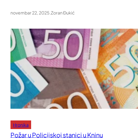
novembar 22, 2025
.
Zoran Đukić
Hronika
Požar u Policijskoj stanici u Kninu