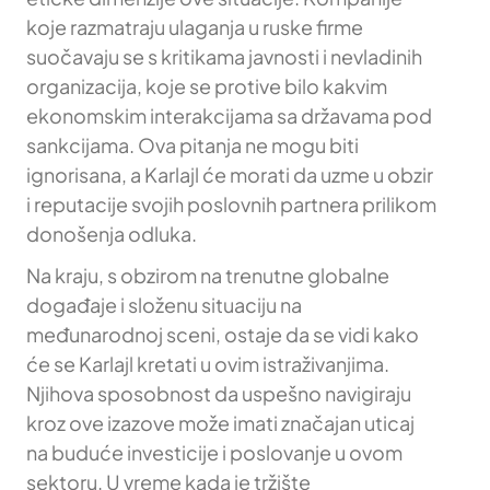
koje razmatraju ulaganja u ruske firme
suočavaju se s kritikama javnosti i nevladinih
organizacija, koje se protive bilo kakvim
ekonomskim interakcijama sa državama pod
sankcijama. Ova pitanja ne mogu biti
ignorisana, a Karlajl će morati da uzme u obzir
i reputacije svojih poslovnih partnera prilikom
donošenja odluka.
Na kraju, s obzirom na trenutne globalne
događaje i složenu situaciju na
međunarodnoj sceni, ostaje da se vidi kako
će se Karlajl kretati u ovim istraživanjima.
Njihova sposobnost da uspešno navigiraju
kroz ove izazove može imati značajan uticaj
na buduće investicije i poslovanje u ovom
sektoru. U vreme kada je tržište