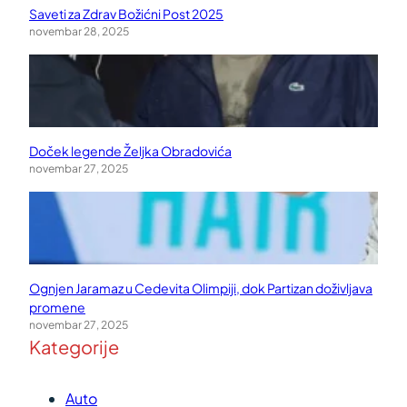
Saveti za Zdrav Božićni Post 2025
novembar 28, 2025
Doček legende Željka Obradovića
novembar 27, 2025
Ognjen Jaramaz u Cedevita Olimpiji, dok Partizan doživljava
promene
novembar 27, 2025
Kategorije
Auto