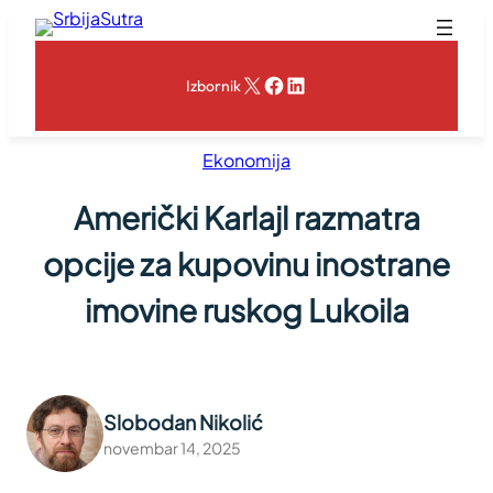
Skoči
na
sadržaj
X
Facebook
LinkedIn
Izbornik
Ekonomija
Američki Karlajl razmatra
opcije za kupovinu inostrane
imovine ruskog Lukoila
Slobodan Nikolić
novembar 14, 2025