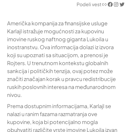
Link
Facebook
Instagram
Twitter
Podeli vest
Američka kompanija za finansijske usluge
Karlajl istražuje mogućnosti za kupovinu
imovine ruskog naftnog giganta Lukoila u
inostranstvu. Ova informacija dolazi iz izvora
koji su upoznati sa situacijom, a prenosi je
Rojters. U trenutnom kontekstu globalnih
sankcija i političkih tenzija, ovaj potez može
značiti značajan korak u pravcu redistribucije
ruskih poslovnih interesa na međunarodnom
nivou.
Prema dostupnim informacijama, Karlajl se
nalazi u ranim fazama razmatranja ove
kupovine, koja bi potencijalno mogla
obuhvatiti različite vrste imovine Lukoila izvan