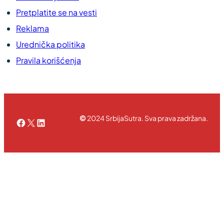
Pretplatite se na vesti
Reklama
Urednička politika
Pravila korišćenja
©
2024 SrbijaSutra. Sva prava zadržana.
Facebook
X
LinkedIn