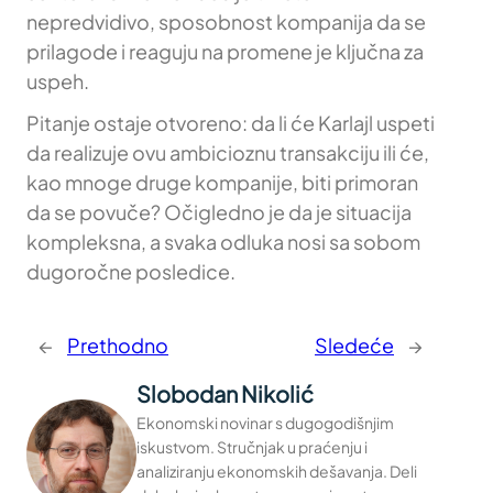
nepredvidivo, sposobnost kompanija da se
prilagode i reaguju na promene je ključna za
uspeh.
Pitanje ostaje otvoreno: da li će Karlajl uspeti
da realizuje ovu ambicioznu transakciju ili će,
kao mnoge druge kompanije, biti primoran
da se povuče? Očigledno je da je situacija
kompleksna, a svaka odluka nosi sa sobom
dugoročne posledice.
←
Prethodno
Sledeće
→
Slobodan Nikolić
Ekonomski novinar s dugogodišnjim
iskustvom. Stručnjak u praćenju i
analiziranju ekonomskih dešavanja. Deli