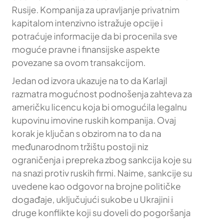
Rusije. Kompanija za upravljanje privatnim
kapitalom intenzivno istražuje opcije i
potraćuje informacije da bi procenila sve
moguće pravne i finansijske aspekte
povezane sa ovom transakcijom.
Jedan od izvora ukazuje na to da Karlajl
razmatra mogućnost podnošenja zahteva za
američku licencu koja bi omogućila legalnu
kupovinu imovine ruskih kompanija. Ovaj
korak je ključan s obzirom na to da na
međunarodnom tržištu postoji niz
ograničenja i prepreka zbog sankcija koje su
na snazi protiv ruskih firmi. Naime, sankcije su
uvedene kao odgovor na brojne političke
događaje, uključujući sukobe u Ukrajini i
druge konflikte koji su doveli do pogoršanja