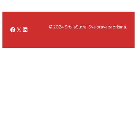
©
2024 SrbijaSutra. Sva prava zadržana.
Facebook
X
LinkedIn