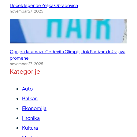
Doček legende Željka Obradovića
novembar 27, 2025
Ognjen Jaramaz u Cedevita Olimpiji, dok Partizan doživljava
promene
novembar 27, 2025
Kategorije
Auto
Balkan
Ekonomija
Hronika
Kultura