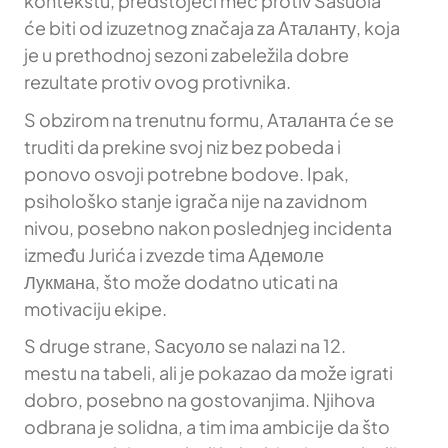
kontekstu, predstojeći meč protiv Sasuola
će biti od izuzetnog značaja za Aталанту, koja
je u prethodnoj sezoni zabeležila dobre
rezultate protiv ovog protivnika.
S obzirom na trenutnu formu, Aталанта će se
truditi da prekine svoj niz bez pobeda i
ponovo osvoji potrebne bodove. Ipak,
psihološko stanje igrača nije na zavidnom
nivou, posebno nakon poslednjeg incidenta
između Jurića i zvezde tima Aдемоле
Лукмана, što može dodatno uticati na
motivaciju ekipe.
S druge strane, Sасуоло se nalazi na 12.
mestu na tabeli, ali je pokazao da može igrati
dobro, posebno na gostovanjima. Njihova
odbrana je solidna, a tim ima ambicije da što