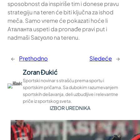
sposobnost da inspiriše tim i donese pravu
strategiju na teren će biti ključna za ishod
meča. Samo vreme će pokazati hoće li
Aталанта uspeti da pronađe pravi put i
nadmaši Sасуоло na terenu.
←
Prethodno
Sledeće
→
Zoran Đukić
Sportski novinar s strašću prema sportu i
sportskim pričama. Sa dubokim razumevanjem
sportskih dešavanja, deli uzbudljive i relevantne
priče iz sportskog sveta.
IZBOR UREDNIKA