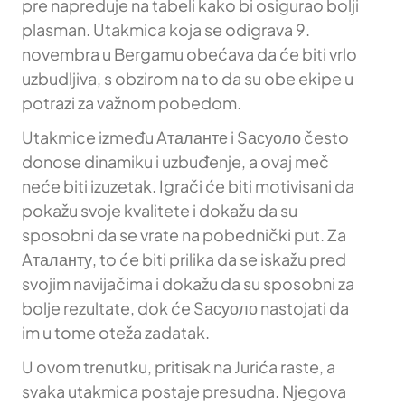
pre napreduje na tabeli kako bi osigurao bolji
plasman. Utakmica koja se odigrava 9.
novembra u Bergamu obećava da će biti vrlo
uzbudljiva, s obzirom na to da su obe ekipe u
potrazi za važnom pobedom.
Utakmice između Aталанте i Sасуоло često
donose dinamiku i uzbuđenje, a ovaj meč
neće biti izuzetak. Igrači će biti motivisani da
pokažu svoje kvalitete i dokažu da su
sposobni da se vrate na pobednički put. Za
Aталанту, to će biti prilika da se iskažu pred
svojim navijačima i dokažu da su sposobni za
bolje rezultate, dok će Sасуоло nastojati da
im u tome oteža zadatak.
U ovom trenutku, pritisak na Jurića raste, a
svaka utakmica postaje presudna. Njegova