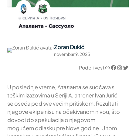
Zoran Đukić
novembar 9, 2025
Link
Facebook
Instagram
Twitter
Podeli vest
U poslednje vreme, Aталанта se suočava s
teškim izazovima u Seriji A, a trener Ivan Jurić
se oseća pod sve većim pritiskom. Rezultati
njegove ekipe nisu na očekivanom nivou, što
dovodi do spekulacija o njegovom
mogućem odlasku pre Nove godine. U tom