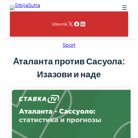
Skoči
na
sadržaj
X
Facebook
LinkedIn
Izbornik
Sport
Aталанта против Сасуола:
Изазови и наде