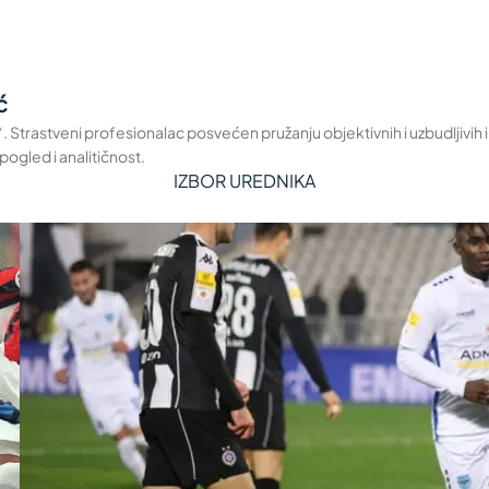
ć
a“. Strastveni profesionalac posvećen pružanju objektivnih i uzbudljivih
pogled i analitičnost.
IZBOR UREDNIKA