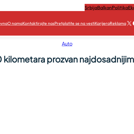
Srbija
Balkan
Politika
Ek
X
ovna
O nama
Kontaktirajte nas
Pretplatite se na vesti
Karijera
Reklama
Auto
kilometara prozvan najdosadnijim 