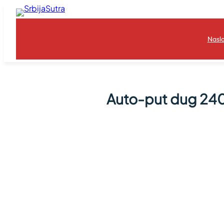
Skoči
na
sadržaj
Nasl
Auto-put dug 240 