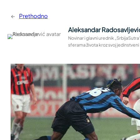
←
Prethodno
Aleksandar Radosavljevi
Novinar i glavni urednik „SrbijaSutr
sferama života kroz svoj jedinstveni 