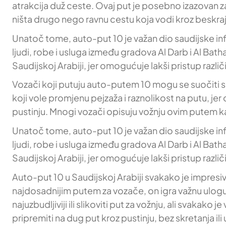
atrakcija duž ceste. Ovaj put je posebno izazovan za
ništa drugo nego ravnu cestu koja vodi kroz beskraj
Unatoč tome, auto-put 10 je važan dio saudijske infr
ljudi, robe i usluga između gradova Al Darb i Al Bath
Saudijskoj Arabiji, jer omogućuje lakši pristup različ
Vozači koji putuju auto-putem 10 mogu se suočiti 
koji vole promjenu pejzaža i raznolikost na putu, je
pustinju. Mnogi vozači opisuju vožnju ovim putem ka
Unatoč tome, auto-put 10 je važan dio saudijske infr
ljudi, robe i usluga između gradova Al Darb i Al Bath
Saudijskoj Arabiji, jer omogućuje lakši pristup različ
Auto-put 10 u Saudijskoj Arabiji svakako je impresiv
najdosadnijim putem za vozače, on igra važnu ulogu
najuzbudljiviji ili slikoviti put za vožnju, ali svaka
pripremiti na dug put kroz pustinju, bez skretanja i