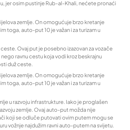
tu, jer osim pustinje Rub-al-Khali, nećete pronaći
h dijelova zemlje. On omogućuje brzo kretanje
im toga, auto-put 10 je važan i za turizam u
 ceste. Ovaj put je posebno izazovan za vozače
go nego ravnu cestu koja vodi kroz beskrajnu
sti duž ceste.
h dijelova zemlje. On omogućuje brzo kretanje
im toga, auto-put 10 je važan i za turizam u
je u razvoju infrastrukture. Iako je proglašen
razvoju zemlje. Ovaj auto-put možda nije
. Vozači koji se odluče putovati ovim putem mogu se
turu vožnje najdužim ravni auto-putem na svijetu.