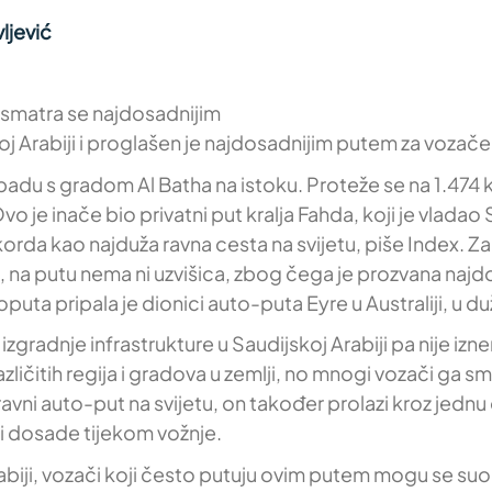
ljević
ji smatra se najdosadnijim
oj Arabiji i proglašen je najdosadnijim putem za vozače, 
adu s gradom Al Batha na istoku. Proteže se na 1.474 k
Ovo je inače bio privatni put kralja Fahda, koji je vlad
ekorda kao najduža ravna cesta na svijetu, piše Index. 
a, na putu nema ni uzvišica, zbog čega je prozvana naj
uta pripala je dionici auto-puta Eyre u Australiji, u du
zgradnje infrastrukture u Saudijskoj Arabiji pa nije izn
 različitih regija i gradova u zemlji, no mnogi vozači 
avni auto-put na svijetu, on također prolazi kroz jednu 
i dosade tijekom vožnje.
rabiji, vozači koji često putuju ovim putem mogu se su