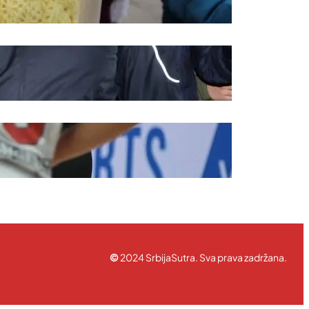
ravila korišćenja
©
2024 SrbijaSutra. Sva prava zadržana.