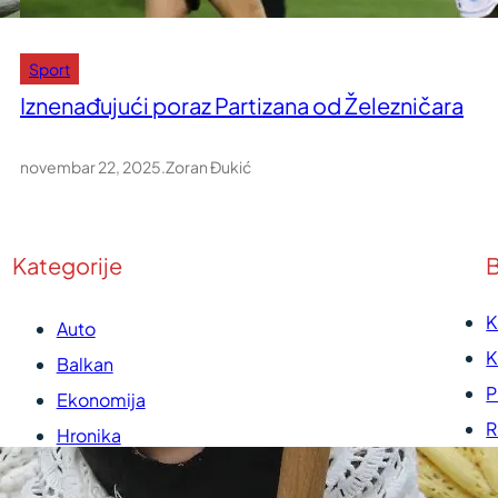
Sport
Iznenađujući poraz Partizana od Železničara
novembar 22, 2025
.
Zoran Đukić
Kategorije
B
K
Auto
K
Balkan
P
Ekonomija
R
Hronika
U
Kultura