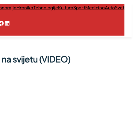
onomija
Hronika
Tehnologije
Kultura
Sport
Medicina
Auto
Svet
Facebook
LinkedIn
na svijetu (VIDEO)