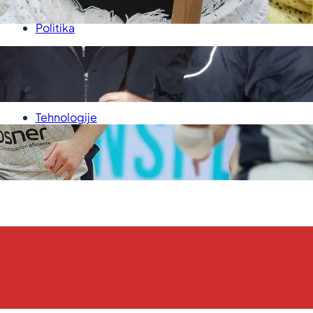
P
Medicina
Politika
Sport
Srbija
Svet
Tehnologije