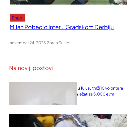
Sport
Milan Pobedio Inter u Gradskom Derbiju
novembar 24, 2025
.
Zoran Đukić
Najnoviji postovi
Naučni institut u Tuluzu traži 10 volontera
koji će 10 dana ležati za 5.000 evra
februar 11, 2026
Saveti za Zdrav Božićni Post 2025