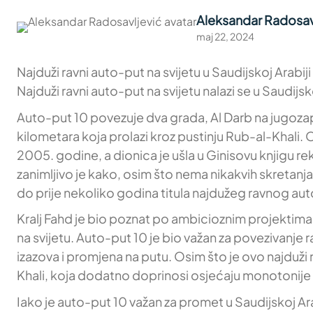
Aleksandar Radosav
maj 22, 2024
Najduži ravni auto-put na svijetu u Saudijskoj Arabi
Najduži ravni auto-put na svijetu nalazi se u Saudijsk
Auto-put 10 povezuje dva grada, Al Darb na jugozap
kilometara koja prolazi kroz pustinju Rub-al-Khali. 
2005. godine, a dionica je ušla u Ginisovu knjigu r
zanimljivo je kako, osim što nema nikakvih skretanj
do prije nekoliko godina titula najdužeg ravnog autop
Kralj Fahd je bio poznat po ambicioznim projektima i
na svijetu. Auto-put 10 je bio važan za povezivanje
izazova i promjena na putu. Osim što je ovo najduži r
Khali, koja dodatno doprinosi osjećaju monotonije 
Iako je auto-put 10 važan za promet u Saudijskoj A