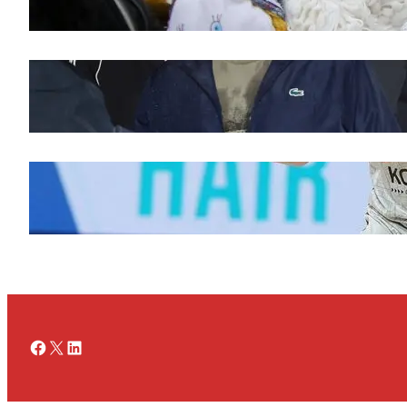
novembar 28, 2025
Doček legende Željka Obradovića
novembar 27, 2025
Ognjen Jaramaz u Cedevita Olimpiji, dok
Partizan doživljava promene
novembar 27, 2025
Facebook
X
LinkedIn