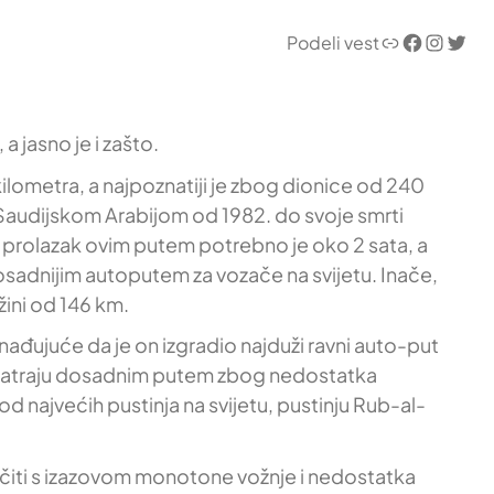
Link
Facebook
Instagram
Twitter
Podeli vest
a jasno je i zašto.
ilometra, a najpoznatiji je zbog dionice od 240
ao Saudijskom Arabijom od 1982. do svoje smrti
Za prolazak ovim putem potrebno je oko 2 sata, a
dosadnijim autoputem za vozače na svijetu. Inače,
žini od 146 km.
enađujuće da je on izgradio najduži ravni auto-put
ga smatraju dosadnim putem zbog nedostatka
od najvećih pustinja na svijetu, pustinju Rub-al-
očiti s izazovom monotone vožnje i nedostatka