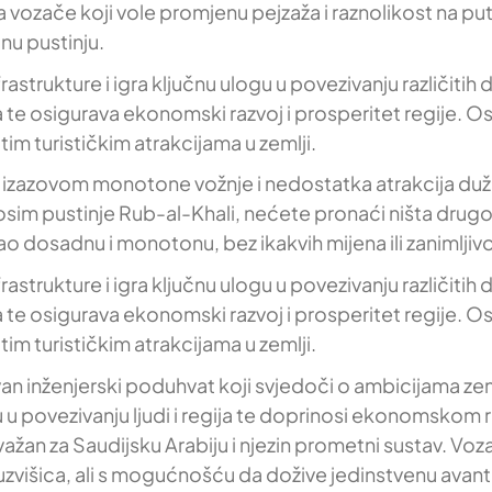
 vozače koji vole promjenu pejzaža i raznolikost na pu
nu pustinju.
astrukture i igra ključnu ulogu u povezivanju različiti
a te osigurava ekonomski razvoj i prosperitet regije. Os
itim turističkim atrakcijama u zemlji.
s izazovom monotone vožnje i nedostatka atrakcija duž
r osim pustinje Rub-al-Khali, nećete pronaći ništa dru
o dosadnu i monotonu, bez ikakvih mijena ili zanimljivo
astrukture i igra ključnu ulogu u povezivanju različiti
a te osigurava ekonomski razvoj i prosperitet regije. Os
itim turističkim atrakcijama u zemlji.
an inženjerski poduhvat koji svjedoči o ambicijama zeml
 u povezivanju ljudi i regija te doprinosi ekonomskom 
ko je važan za Saudijsku Arabiju i njezin prometni sustav
li uzvišica, ali s mogućnošću da dožive jedinstvenu avan