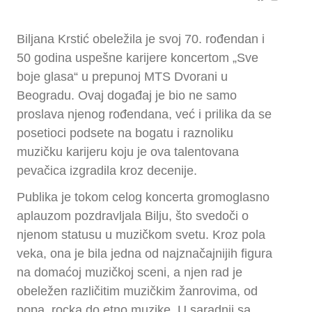
Biljana Krstić obeležila je svoj 70. rođendan i
50 godina uspešne karijere koncertom „Sve
boje glasa“ u prepunoj MTS Dvorani u
Beogradu. Ovaj događaj je bio ne samo
proslava njenog rođendana, već i prilika da se
posetioci podsete na bogatu i raznoliku
muzičku karijeru koju je ova talentovana
pevačica izgradila kroz decenije.
Publika je tokom celog koncerta gromoglasno
aplauzom pozdravljala Bilju, što svedoči o
njenom statusu u muzičkom svetu. Kroz pola
veka, ona je bila jedna od najznačajnijih figura
na domaćoj muzičkoj sceni, a njen rad je
obeležen različitim muzičkim žanrovima, od
popa, rocka do etno muzike. U saradnji sa