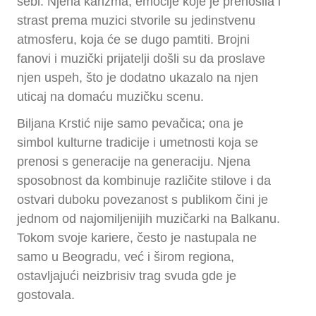
sebi. Njena karizma, emocije koje je prenosila i
strast prema muzici stvorile su jedinstvenu
atmosferu, koja će se dugo pamtiti. Brojni
fanovi i muzički prijatelji došli su da proslave
njen uspeh, što je dodatno ukazalo na njen
uticaj na domaću muzičku scenu.
Biljana Krstić nije samo pevačica; ona je
simbol kulturne tradicije i umetnosti koja se
prenosi s generacije na generaciju. Njena
sposobnost da kombinuje različite stilove i da
ostvari duboku povezanost s publikom čini je
jednom od najomiljenijih muzičarki na Balkanu.
Tokom svoje kariere, često je nastupala ne
samo u Beogradu, već i širom regiona,
ostavljajući neizbrisiv trag svuda gde je
gostovala.