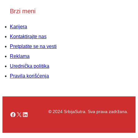
Brzi meni
Karijera
Kontaktirajte nas
Pretplatite se na vesti
Reklama
Urednička politika
Pravila korišćenja
©
2024 SrbijaSutra. Sva prava zadržana.
Facebook
X
LinkedIn