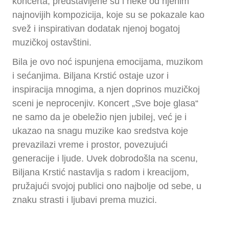
koncerta, predstavljene su i neke od njenim
najnovijih kompozicija, koje su se pokazale kao
svež i inspirativan dodatak njenoj bogatoj
muzičkoj ostavštini.
Bila je ovo noć ispunjena emocijama, muzikom
i sećanjima. Biljana Krstić ostaje uzor i
inspiracija mnogima, a njen doprinos muzičkoj
sceni je neprocenjiv. Koncert „Sve boje glasa“
ne samo da je obeležio njen jubilej, već je i
ukazao na snagu muzike kao sredstva koje
prevazilazi vreme i prostor, povezujući
generacije i ljude. Uvek dobrodošla na scenu,
Biljana Krstić nastavlja s radom i kreacijom,
pružajući svojoj publici ono najbolje od sebe, u
znaku strasti i ljubavi prema muzici.