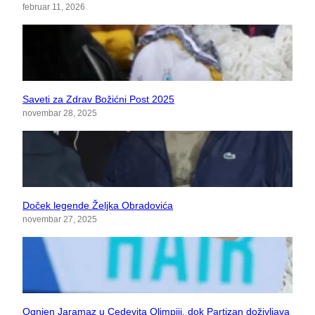
februar 11, 2026
Saveti za Zdrav Božićni Post 2025
novembar 28, 2025
Doček legende Željka Obradovića
novembar 27, 2025
Ognjen Jaramaz u Cedevita Olimpiji, dok Partizan doživljava