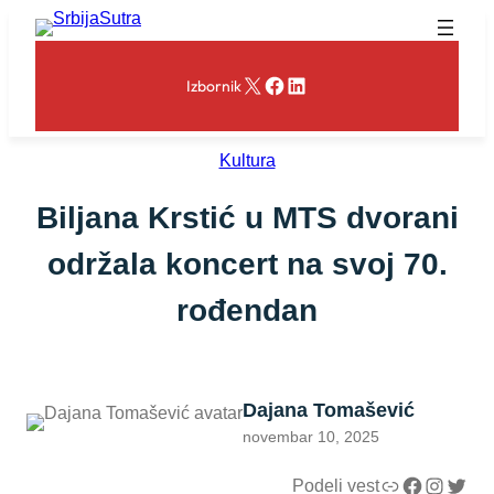
Skoči
na
sadržaj
X
Facebook
LinkedIn
Izbornik
Kultura
Biljana Krstić u MTS dvorani
održala koncert na svoj 70.
rođendan
Dajana Tomašević
novembar 10, 2025
Link
Facebook
Instagram
Twitter
Podeli vest