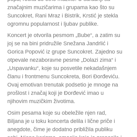
značajnim muzičarima i grupama kao što su
Suncokret, Rani Mraz i Bistrik, Krstić je stekla
ogromnu popularnost i ljubav publike.
Koncert je otvorila pesmom „Bube“, a zatim su
joj se na bini pridružile Snežana Jandrlić i
Gorica Popović iz grupe Suncokret. Zajedno su
otpevale nezaboravne pesme „Dolazi zima“ i
„Uspavanku“, koje su posvetile nekadašnjem
članu i frontmenu Suncokreta, Bori Đorđeviću.
Ovaj emotivan trenutak podsetio je mnoge na
prošlost i značaj koji je Đorđević imao u
njihovim muzičkim životima.
Osim pesama koje su obeležile njen rad,
Biljana je u toku koncerta delila i lične priče i
anegdote, čime je dodatno približila publiku