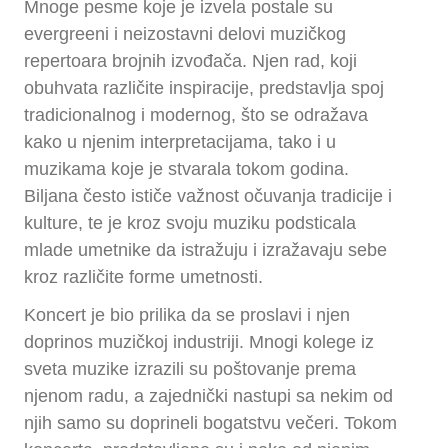
Mnoge pesme koje je izvela postale su
evergreeni i neizostavni delovi muzičkog
repertoara brojnih izvođača. Njen rad, koji
obuhvata različite inspiracije, predstavlja spoj
tradicionalnog i modernog, što se odražava
kako u njenim interpretacijama, tako i u
muzikama koje je stvarala tokom godina.
Biljana često ističe važnost očuvanja tradicije i
kulture, te je kroz svoju muziku podsticala
mlade umetnike da istražuju i izražavaju sebe
kroz različite forme umetnosti.
Koncert je bio prilika da se proslavi i njen
doprinos muzičkoj industriji. Mnogi kolege iz
sveta muzike izrazili su poštovanje prema
njenom radu, a zajednički nastupi sa nekim od
njih samo su doprineli bogatstvu večeri. Tokom