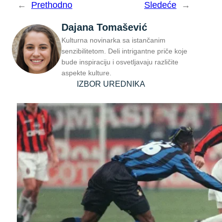
←
Prethodno
Sledeće
→
Dajana Tomašević
Kulturna novinarka sa istančanim
senzibilitetom. Deli intrigantne priče koje
bude inspiraciju i osvetljavaju različite
aspekte kulture.
IZBOR UREDNIKA