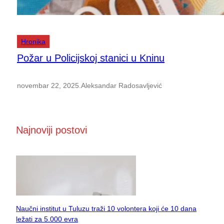
Hronika
Požar u Policijskoj stanici u Kninu
novembar 22, 2025
.
Aleksandar Radosavljević
Najnoviji postovi
Naučni institut u Tuluzu traži 10 volontera koji će 10 dana
ležati za 5.000 evra