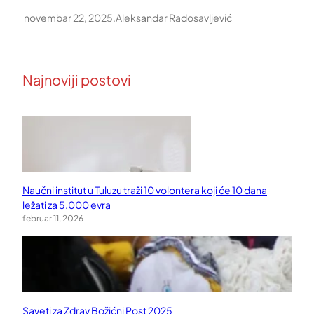
novembar 22, 2025
.
Aleksandar Radosavljević
Najnoviji postovi
Naučni institut u Tuluzu traži 10 volontera koji će 10 dana
ležati za 5.000 evra
februar 11, 2026
Saveti za Zdrav Božićni Post 2025