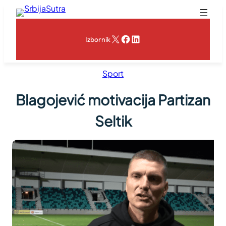
Skoči
na
sadržaj
X
Facebook
LinkedIn
Izbornik
Sport
Blagojević motivacija Partizan
Seltik