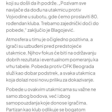
koji su došli da ih podrže. „Pozivam sve
navijače da dođu na utakmicu protiv
Vojvodine u subotu, gde ćemo proslaviti 80.
rođendan kluba. Trebamo zajednički doći do
pobede,“ zaključio je Blagojević.
Atmosfera u timu je očigledno pozitivna, a
igrači su uzbuđeni pred predstojeće
utakmice. Njihov fokus će biti na održavanju
dobrih rezultata i eventualnom pomeranju ka
vrhu tabele. Pobeda protiv OFK Beograda
služi kao dobar podstrek, a svaka utakmica
koja dolazi nosi novu priliku za dokazivanje.
Pobede u ovakvim utakmicama su važne ne
samo zbog bodova, već i zbog
samopouzdanja koje donose igračima.
Partizan kao klub odlikuje se bogatom