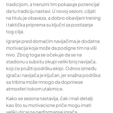
tradicijom, a trenutni tim pokazuje potencijal
da tu tradiciju nastavi. U novoj sezoni, ciljati
na titulu je obaveza, a dobro obavljeni trening
i taktička priprema su ključni za postizanje
tog cilja.
Igranje pred domaćim navijačima je dodatna
motivacija koja može da podigne tim na viši
nivo. Zbog toga se očekuje da se na
stadionu u subotu okupi veliki broj navijača,
koji će pružiti podršku ekipi. Odnos između
igrača i navijača je ključan, jer snažna podrška
sa tribina može mnogo da doprinese
atmosferi tokom utakmice.
Kako se sezona nastavlja, čak i mali detalji
kao što su motivacione priče mogu imati
veliki uticaj na performanse igrača.