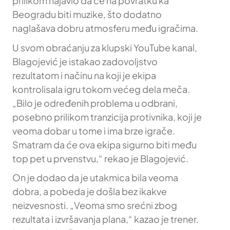
prilikom najavio da će na povratku ka
Beogradu biti muzike, što dodatno
naglašava dobru atmosferu među igračima.
U svom obraćanju za klupski YouTube kanal,
Blagojević je istakao zadovoljstvo
rezultatom i načinu na koji je ekipa
kontrolisala igru tokom većeg dela meča.
„Bilo je određenih problema u odbrani,
posebno prilikom tranzicija protivnika, koji je
veoma dobar u tome i ima brze igrače.
Smatram da će ova ekipa sigurno biti među
top pet u prvenstvu,“ rekao je Blagojević.
On je dodao da je utakmica bila veoma
dobra, a pobeda je došla bez ikakve
neizvesnosti. „Veoma smo srećni zbog
rezultata i izvršavanja plana,“ kazao je trener.