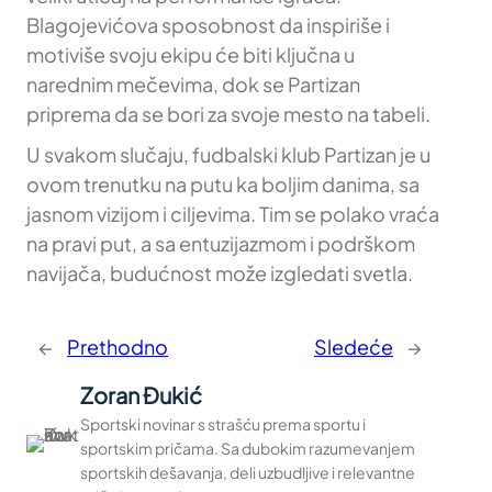
Blagojevićova sposobnost da inspiriše i
motiviše svoju ekipu će biti ključna u
narednim mečevima, dok se Partizan
priprema da se bori za svoje mesto na tabeli.
U svakom slučaju, fudbalski klub Partizan je u
ovom trenutku na putu ka boljim danima, sa
jasnom vizijom i ciljevima. Tim se polako vraća
na pravi put, a sa entuzijazmom i podrškom
navijača, budućnost može izgledati svetla.
←
Prethodno
Sledeće
→
Zoran Đukić
Sportski novinar s strašću prema sportu i
sportskim pričama. Sa dubokim razumevanjem
sportskih dešavanja, deli uzbudljive i relevantne