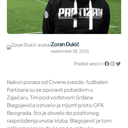
Zoran Đukić
septembar 28, 2025
Link
Facebook
Instagram
Twitter
Podeli vest
Nakon poraza od Crvene zvezde, fudbaleri
Partizana su se oporavili pobedom u
Zaječaru. Tim pod vođstvom Srđana
Blagojevića ostvario je trijumf protiv OFK
Beograda, što je dovelo do pozitivnog
raspoloženja unutar kluba. Blagojević je tom