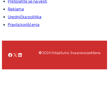
Pretplatite se na vesti
Reklama
Urednička politika
Pravila korišćenja
©
2024 SrbijaSutra. Sva prava zadržana.
Facebook
X
LinkedIn