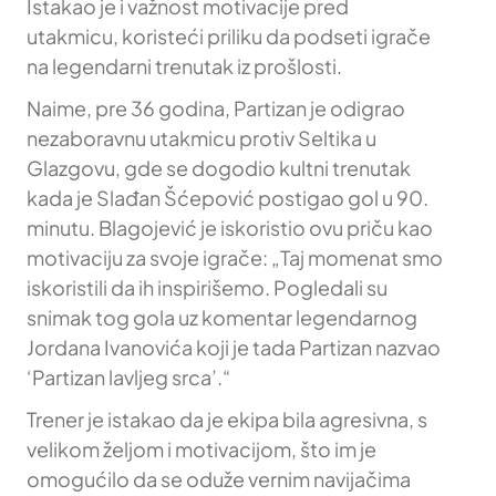
Istakao je i važnost motivacije pred
utakmicu, koristeći priliku da podseti igrače
na legendarni trenutak iz prošlosti.
Naime, pre 36 godina, Partizan je odigrao
nezaboravnu utakmicu protiv Seltika u
Glazgovu, gde se dogodio kultni trenutak
kada je Slađan Šćepović postigao gol u 90.
minutu. Blagojević je iskoristio ovu priču kao
motivaciju za svoje igrače: „Taj momenat smo
iskoristili da ih inspirišemo. Pogledali su
snimak tog gola uz komentar legendarnog
Jordana Ivanovića koji je tada Partizan nazvao
‘Partizan lavljeg srca’.“
Trener je istakao da je ekipa bila agresivna, s
velikom željom i motivacijom, što im je
omogućilo da se oduže vernim navijačima