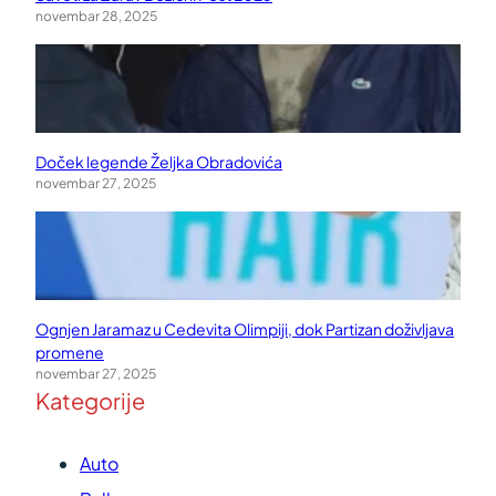
novembar 28, 2025
Doček legende Željka Obradovića
novembar 27, 2025
Ognjen Jaramaz u Cedevita Olimpiji, dok Partizan doživljava
promene
novembar 27, 2025
Kategorije
Auto