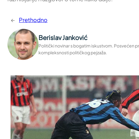
←
Prethodno
Berislav Janković
Politički novinar s bogatim iskustvom. Posvećen pru
kompleksnosti političkog pejzaža.