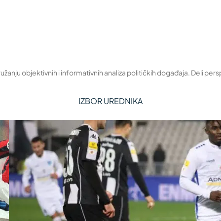
žanju objektivnih i informativnih analiza političkih događaja. Deli pers
IZBOR UREDNIKA