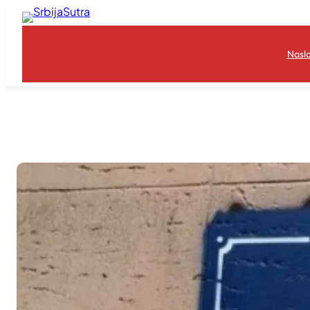
Skoči
na
sadržaj
Nasl