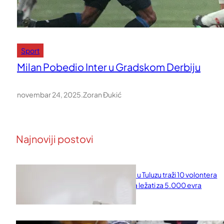
Sport
Milan Pobedio Inter u Gradskom Derbiju
novembar 24, 2025
.
Zoran Đukić
Najnoviji postovi
Naučni institut u Tuluzu traži 10 volontera
koji će 10 dana ležati za 5.000 evra
februar 11, 2026