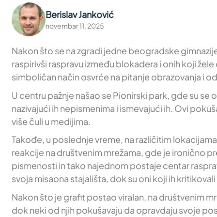
Berislav Janković
novembar 11, 2025
Nakon što se na zgradi jedne beogradske gimnazije 22.
raspirivši raspravu između blokadera i onih koji žel
simboličan način osvrće na pitanje obrazovanja i o
U centru pažnje našao se Pionirski park, gde su se o
nazivajući ih nepismenima i ismevajući ih. Ovi poku
više čuli u medijima.
Takođe, u poslednje vreme, na različitim lokacijama 
reakcije na društvenim mrežama, gde je ironično pre
pismenosti in tako najednom postaje centar rasprave, 
svoja misaona stajališta, dok su oni koji ih kritikov
Nakon što je grafit postao viralan, na društvenim mre
dok neki od njih pokušavaju da opravdaju svoje post