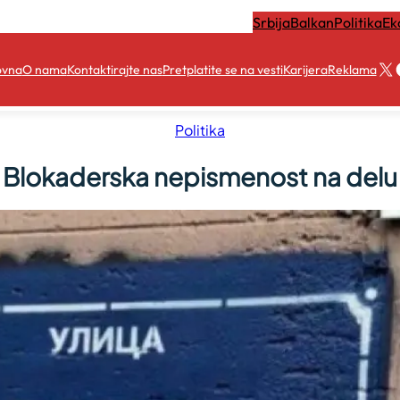
Srbija
Balkan
Politika
Ek
X
ovna
O nama
Kontaktirajte nas
Pretplatite se na vesti
Karijera
Reklama
Politika
Blokaderska nepismenost na delu