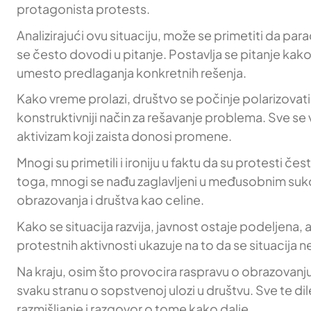
protagonista protests.
Analizirajući ovu situaciju, može se primetiti da p
se često dovodi u pitanje. Postavlja se pitanje kako
umesto predlaganja konkretnih rešenja.
Kako vreme prolazi, društvo se počinje polarizovati
konstruktivniji način za rešavanje problema. Sve se 
aktivizam koji zaista donosi promene.
Mnogi su primetili i ironiju u faktu da su protesti č
toga, mnogi se nađu zaglavljeni u međusobnim suko
obrazovanja i društva kao celine.
Kako se situacija razvija, javnost ostaje podeljena,
protestnih aktivnosti ukazuje na to da se situacija 
Na kraju, osim što provocira raspravu o obrazovanju, 
svaku stranu o sopstvenoj ulozi u društvu. Sve te dile
razmišljanje i razgovor o tome kako dalje.