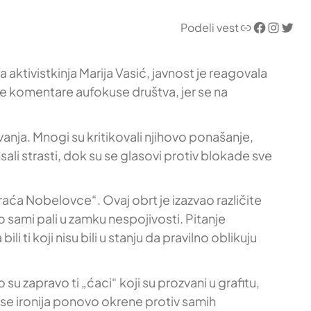
Link
Facebook
Instagram
Twitter
Podeli vest
 aktivistkinja Marija Vasić, javnost je reagovala
zne komentare aufokuse društva, jer se na
vanja. Mnogi su kritikovali njihovo ponašanje,
li strasti, dok su se glasovi protiv blokade sve
raća Nobelovce“. Ovaj obrt je izazvao različite
 sami pali u zamku nespojivosti. Pitanje
ti koji nisu bili u stanju da pravilno oblikuju
su zapravo ti „ćaci“ koji su prozvani u grafitu,
 se ironija ponovo okrene protiv samih