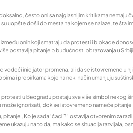
aradoksalno, često oni sa najglasnijim kritikama nemaju
 su uopšte došli do mesta na kojem se nalaze, te šta im 
 između onih koji smatraju da protesti i blokade donose
više postavlja pitanje o budućnosti obrazovanja u Srbiji
esto vodeći inicijator promena, ali da se istovremeno u 
bima i prepirkama koje na neki način umanjuju suštin
 a protesti u Beogradu postaju sve više simbol nekog šir
ne može ignorisati, dok se istovremeno nameće pitanje o 
pitanje „Ko je sada ‘ćaci’?“ ostavlja otvorenim za razli
me ukazuju na to da, ma kako se situacija razvijala, osno