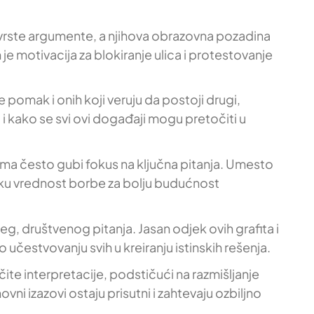
 čvrste argumente, a njihova obrazovna pozadina
je motivacija za blokiranje ulica i protestovanje
 pomak i onih koji veruju da postoji drugi,
 i kako se svi ovi događaji mogu pretočiti u
njima često gubi fokus na ključna pitanja. Umesto
sku vrednost borbe za bolju budućnost
eg, društvenog pitanja. Jasan odjek ovih grafita i
učestvovanju svih u kreiranju istinskih rešenja.
čite interpretacije, podstičući na razmišljanje
vni izazovi ostaju prisutni i zahtevaju ozbiljno