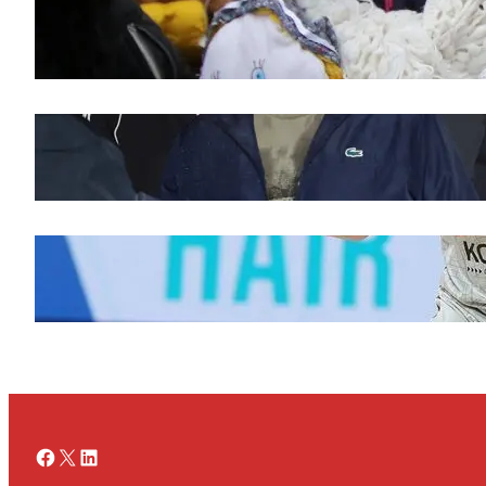
Saveti za Zdrav Božićni Post 2025
novembar 28, 2025
Doček legende Željka Obradovića
novembar 27, 2025
Ognjen Jaramaz u Cedevita Olimpiji, dok
Partizan doživljava promene
novembar 27, 2025
Facebook
X
LinkedIn