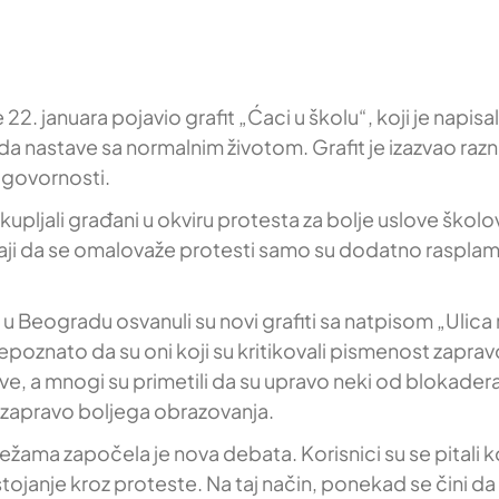
 januara pojavio grafit „Ćaci u školu“, koji je napisala
e da nastave sa normalnim životom. Grafit je izazvao ra
dgovornosti.
kupljali građani u okviru protesta za bolje uslove školo
šaji da se omalovaže protesti samo su dodatno rasplamsa
u Beogradu osvanuli su novi grafiti sa natpisom „Ulica 
poznato da su oni koji su kritikovali pismenost zapravo
a mnogi su primetili da su upravo neki od blokadera bili 
ali zapravo boljega obrazovanja.
žama započela je nova debata. Korisnici su se pitali ko 
ojanje kroz proteste. Na taj način, ponekad se čini da