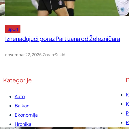
Sport
Iznenađujući poraz Partizana od Železničara
novembar 22, 2025
.
Zoran Đukić
Kategorije
B
K
Auto
K
Balkan
P
Ekonomija
R
Hronika