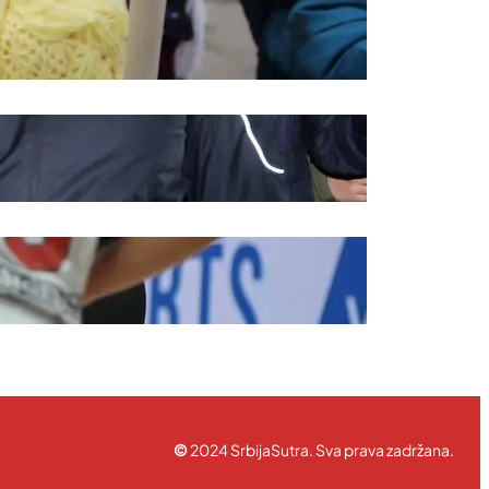
rednička politika
ravila korišćenja
©
2024 SrbijaSutra. Sva prava zadržana.