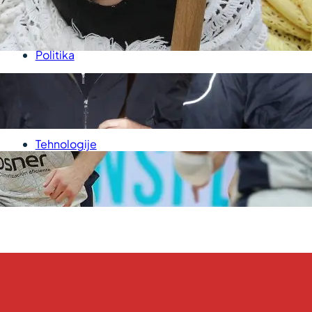
U
Kultura
P
Medicina
Politika
Sport
Srbija
Svet
Tehnologije