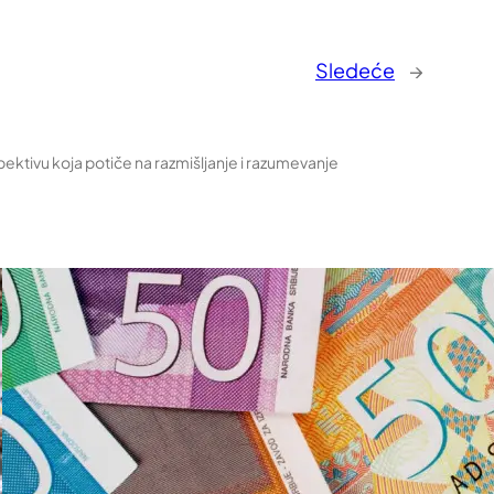
Sledeće
→
pektivu koja potiče na razmišljanje i razumevanje