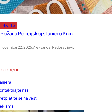
Hronika
Požar u Policijskoj stanici u Kninu
novembar 22, 2025
.
Aleksandar Radosavljević
rzi meni
arijera
ontaktirajte nas
retplatite se na vesti
eklama