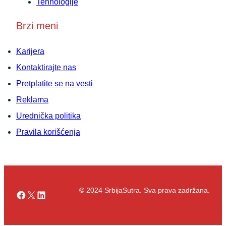
Tehnologije
Brzi meni
Karijera
Kontaktirajte nas
Pretplatite se na vesti
Reklama
Urednička politika
Pravila korišćenja
©
2024 SrbijaSutra. Sva prava zadržana.
Facebook
X
LinkedIn