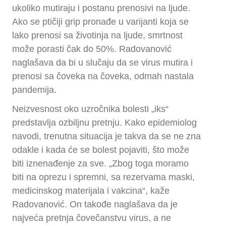
ukoliko mutiraju i postanu prenosivi na ljude.
Ako se ptičiji grip pronađe u varijanti koja se
lako prenosi sa životinja na ljude, smrtnost
može porasti čak do 50%. Radovanović
naglašava da bi u slučaju da se virus mutira i
prenosi sa čoveka na čoveka, odmah nastala
pandemija.
Neizvesnost oko uzročnika bolesti „iks“
predstavlja ozbiljnu pretnju. Kako epidemiolog
navodi, trenutna situacija je takva da se ne zna
odakle i kada će se bolest pojaviti, što može
biti iznenađenje za sve. „Zbog toga moramo
biti na oprezu i spremni, sa rezervama maski,
medicinskog materijala i vakcina“, kaže
Radovanović. On takođe naglašava da je
najveća pretnja čovečanstvu virus, a ne