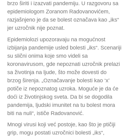
brzo širiti i izazvati pandemiju. U razgovoru sa
epidemiologom Zoranom Radovanovićem,
razjašnjeno je da se bolest označava kao „iks“
jer uzročnik nije poznat.
Epidemiolozi upozoravaju na mogućnost
izbijanja pandemije usled bolesti „iks“. Scenariji
su slični onima koje smo videli sa
koronavirusom, gde nepoznati uzročnik prelazi
sa životinja na ljude, što može dovesti do
brzog širenja. „Označavanje bolesti kao ‘x’
potiče iz nepoznatog uzroka. Moguće je da će
doći iz životinjskog sveta. Da bi se dogodila
pandemija, ljudski imunitet na tu bolest mora
biti na nuli“, ističe Radovanović.
Mnogi virusi koji već postoje, kao što je ptičiji
grip, mogu postati uzročnici bolesti „iks“,