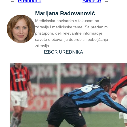
←
Prethodno
Sledeće
→
Marijana Radovanović
Medicinska novinarka s fokusom na
zdravlje i medicinske teme. Sa predanim
pristupom, deli relevantne informacije i
savete o očuvanju dobrobiti i poboljšanju
zdravlja.
IZBOR UREDNIKA