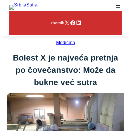
Skoči
na
sadržaj
X
Facebook
LinkedIn
Izbornik
Medicina
Bolest X je najveća pretnja
po čovečanstvo: Može da
bukne već sutra