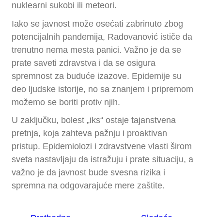
nuklearni sukobi ili meteori.
Iako se javnost može osećati zabrinuto zbog
potencijalnih pandemija, Radovanović ističe da
trenutno nema mesta panici. Važno je da se
prate saveti zdravstva i da se osigura
spremnost za buduće izazove. Epidemije su
deo ljudske istorije, no sa znanjem i pripremom
možemo se boriti protiv njih.
U zaključku, bolest „iks“ ostaje tajanstvena
pretnja, koja zahteva pažnju i proaktivan
pristup. Epidemiolozi i zdravstvene vlasti širom
sveta nastavljaju da istražuju i prate situaciju, a
važno je da javnost bude svesna rizika i
spremna na odgovarajuće mere zaštite.