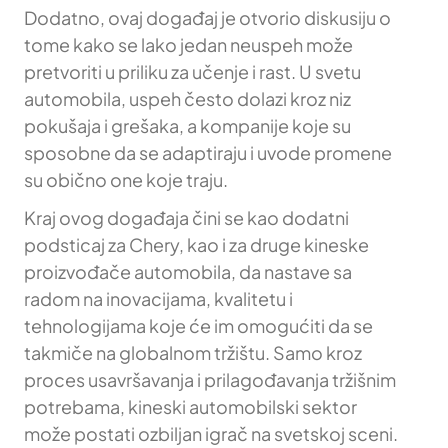
Dodatno, ovaj događaj je otvorio diskusiju o
tome kako se lako jedan neuspeh može
pretvoriti u priliku za učenje i rast. U svetu
automobila, uspeh često dolazi kroz niz
pokušaja i grešaka, a kompanije koje su
sposobne da se adaptiraju i uvode promene
su obično one koje traju.
Kraj ovog događaja čini se kao dodatni
podsticaj za Chery, kao i za druge kineske
proizvođače automobila, da nastave sa
radom na inovacijama, kvalitetu i
tehnologijama koje će im omogućiti da se
takmiče na globalnom tržištu. Samo kroz
proces usavršavanja i prilagođavanja tržišnim
potrebama, kineski automobilski sektor
može postati ozbiljan igrač na svetskoj sceni.