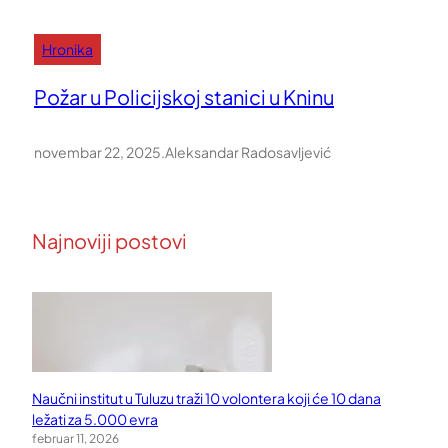
Hronika
Požar u Policijskoj stanici u Kninu
novembar 22, 2025
.
Aleksandar Radosavljević
Najnoviji postovi
Naučni institut u Tuluzu traži 10 volontera koji će 10 dana
ležati za 5.000 evra
februar 11, 2026