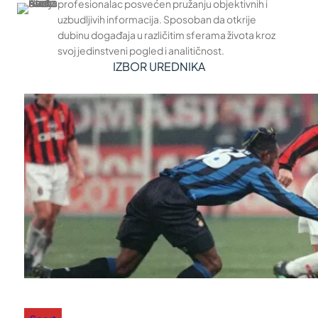
profesionalac posvećen pružanju objektivnih i
uzbudljivih informacija. Sposoban da otkrije
dubinu događaja u različitim sferama života kroz
svoj jedinstveni pogled i analitičnost.
IZBOR UREDNIKA