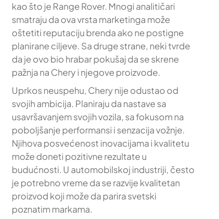
kao što je Range Rover. Mnogi analitičari
smatraju da ova vrsta marketinga može
oštetiti reputaciju brenda ako ne postigne
planirane ciljeve. Sa druge strane, neki tvrde
da je ovo bio hrabar pokušaj da se skrene
pažnja na Chery i njegove proizvode.
Uprkos neuspehu, Chery nije odustao od
svojih ambicija. Planiraju da nastave sa
usavršavanjem svojih vozila, sa fokusom na
poboljšanje performansi i senzacija vožnje.
Njihova posvećenost inovacijama i kvalitetu
može doneti pozitivne rezultate u
budućnosti. U automobilskoj industriji, često
je potrebno vreme da se razvije kvalitetan
proizvod koji može da parira svetski
poznatim markama.