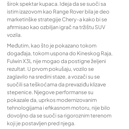
širok spektar kupaca. Ideja da se suoči sa
istim izazovom kao Range Rover bila je deo
marketinške strategije Chery-a kako bi se
afirmisao kao ozbiljan igrač na tržištu SUV
vozila.
Međutim, kao što je pokazano tokom
događaja, tokom uspona do Kineskog Raja,
Fulwin X3L nije mogao da postigne željeni
rezultat. U prvom pokušaju, vozilo se
zaglavilo na sredini staze, a vozači su se
suočili sa teškoćama da prevaziđu klizave
stepenice. Njegove performanse su
pokazale da, uprkos modernizovanim
tehnologijama i efikasnom motoru, nije bilo
dovoljno da se suoči sa rigoroznim terenom
koji je postavljen pred njega.