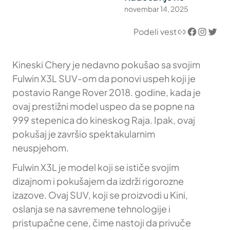
novembar 14, 2025
Link
Facebook
Instagram
Twitter
Podeli vest
Kineski Chery je nedavno pokušao sa svojim
Fulwin X3L SUV-om da ponovi uspeh koji je
postavio Range Rover 2018. godine, kada je
ovaj prestižni model uspeo da se popne na
999 stepenica do kineskog Raja. Ipak, ovaj
pokušaj je završio spektakularnim
neuspjehom.
Fulwin X3L je model koji se ističe svojim
dizajnom i pokušajem da izdrži rigorozne
izazove. Ovaj SUV, koji se proizvodi u Kini,
oslanja se na savremene tehnologije i
pristupačne cene, čime nastoji da privuče