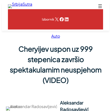
Skoči
na
sadržaj
X
Facebook
LinkedIn
Izbornik
Auto
Cheryijev uspon uz 999
stepenica završio
spektakularnim neuspjehom
(VIDEO)
Aleksandar
Radosavljević