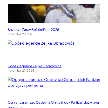
Saveti za Zdrav Božićni Post 2025
novembar 28, 2025
Doček legende Željka Obradovića
novembar 27, 2025
Ognjen Jaramaz u Cedevita Olimpiji, dok Partizan doživljava
promene