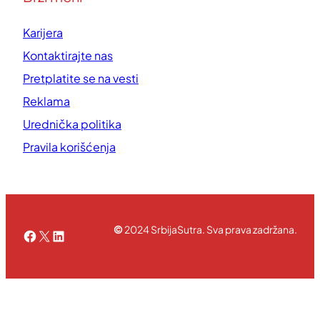
Karijera
Kontaktirajte nas
Pretplatite se na vesti
Reklama
Urednička politika
Pravila korišćenja
©
2024 SrbijaSutra. Sva prava zadržana.
Facebook
X
LinkedIn