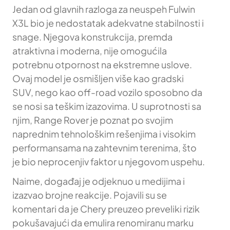
Jedan od glavnih razloga za neuspeh Fulwin
X3L bio je nedostatak adekvatne stabilnosti i
snage. Njegova konstrukcija, premda
atraktivna i moderna, nije omogućila
potrebnu otpornost na ekstremne uslove.
Ovaj model je osmišljen više kao gradski
SUV, nego kao off-road vozilo sposobno da
se nosi sa teškim izazovima. U suprotnosti sa
njim, Range Rover je poznat po svojim
naprednim tehnološkim rešenjima i visokim
performansama na zahtevnim terenima, što
je bio neprocenjiv faktor u njegovom uspehu.
Naime, događaj je odjeknuo u medijima i
izazvao brojne reakcije. Pojavili su se
komentari da je Chery preuzeo preveliki rizik
pokušavajući da emulira renomiranu marku