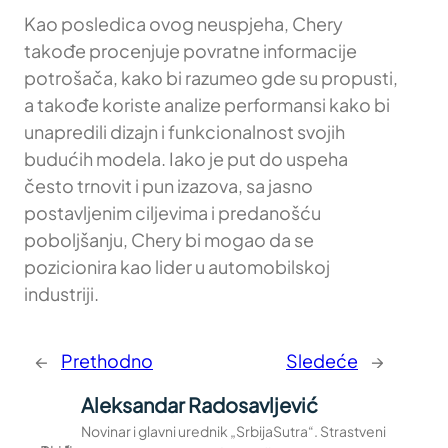
Kao posledica ovog neuspjeha, Chery
takođe procenjuje povratne informacije
potrošača, kako bi razumeo gde su propusti,
a takođe koriste analize performansi kako bi
unapredili dizajn i funkcionalnost svojih
budućih modela. Iako je put do uspeha
često trnovit i pun izazova, sa jasno
postavljenim ciljevima i predanošću
poboljšanju, Chery bi mogao da se
pozicionira kao lider u automobilskoj
industriji.
←
Prethodno
Sledeće
→
Aleksandar Radosavljević
Novinar i glavni urednik „SrbijaSutra“. Strastveni