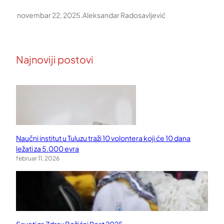
novembar 22, 2025
.
Aleksandar Radosavljević
Najnoviji postovi
Naučni institut u Tuluzu traži 10 volontera koji će 10 dana
ležati za 5.000 evra
februar 11, 2026