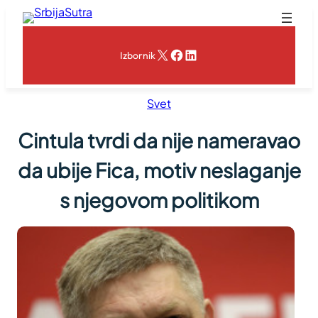
Skoči
na
sadržaj
X
Facebook
LinkedIn
Izbornik
Svet
Cintula tvrdi da nije nameravao
da ubije Fica, motiv neslaganje
s njegovom politikom