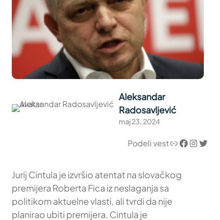
Aleksandar
Radosavljević
maj 23, 2024
Link
Facebook
Instagram
Twitter
Podeli vest
Jurij Cintula je izvršio atentat na slovačkog
premijera Roberta Fica iz neslaganja sa
politikom aktuelne vlasti, ali tvrdi da nije
planirao ubiti premijera. Cintula je