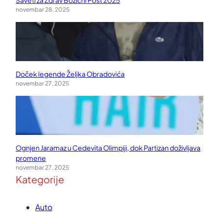
Saveti za Zdrav Božićni Post 2025
novembar 28, 2025
Doček legende Željka Obradovića
novembar 27, 2025
Ognjen Jaramaz u Cedevita Olimpiji, dok Partizan doživljava
promene
novembar 27, 2025
Kategorije
Auto