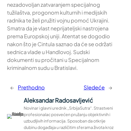
nezadovoljan zatvaranjem specijalnog
tužilaštva, progonom kulturnih i medijskih
radnika te želi pružiti vojnu pomoć Ukrajini.
Smatra da je vlast neprijateljski nastrojena
prema Europskoj uniji. Atentat se dogodio
nakon što je Cintula saznao da će se održati
sednica vlade u Handlovoj. Sudski
dokumenti su pročitani u Specijalnom
kriminalnom sudu u Bratislavi.
←
Prethodno
Sledeće
→
Aleksandar Radosavljević
Novinar i glavni urednik „SrbijaSutra“. Strastveni
profesionalac posvećen pružanju objektivnih i
uzbudljivih informacija. Sposoban da otkrije
dubinu događaja u različitim sferama života kroz