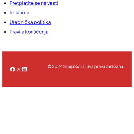
Pretplatite se na vesti
Reklama
Urednička politika
Pravila korišćenja
©
2024 SrbijaSutra. Sva prava zadržana.
Facebook
X
LinkedIn