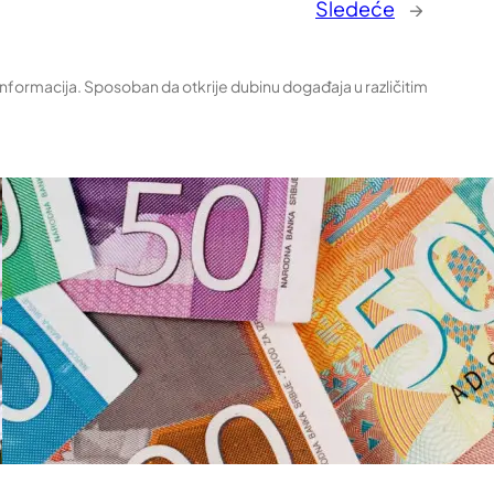
Sledeće
→
 informacija. Sposoban da otkrije dubinu događaja u različitim