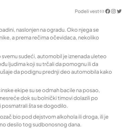
Link
Facebook
Instagram
Twitter
Podeli vest
 padini, naslonjen na ogradu. Oko njega se
anike, a prema rečima očevidaca, nekoliko
o svemu sudeći, automobil je iznenada uleteo
đu ljudima koji su trčali da pomognu ili da
pokušaje da podignu prednji deo automobila kako
icinske ekipe su se odmah bacile na posao,
 nesreće dok su bolnički timovi dolazili po
i posmatrali šta se dogodilo.
ozač bio pod dejstvom alkohola ili droga, ili je
tačno desilo tog sudbonosnog dana.