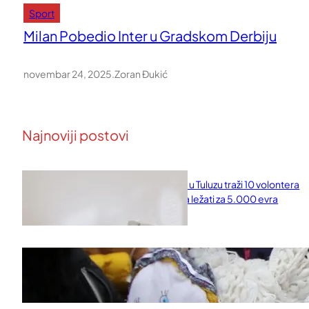
Sport
Milan Pobedio Inter u Gradskom Derbiju
novembar 24, 2025
.
Zoran Đukić
Najnoviji postovi
Naučni institut u Tuluzu traži 10 volontera
koji će 10 dana ležati za 5.000 evra
februar 11, 2026
Saveti za Zdrav Božićni Post 2025
novembar 28, 2025