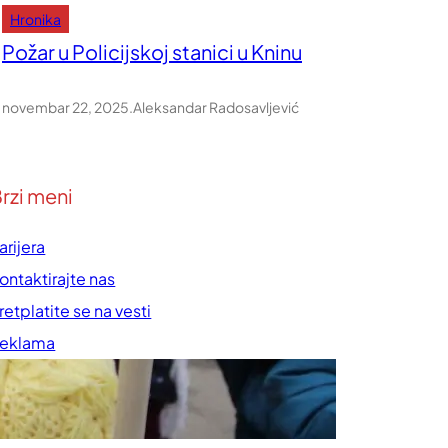
Hronika
Požar u Policijskoj stanici u Kninu
novembar 22, 2025
.
Aleksandar Radosavljević
rzi meni
arijera
ontaktirajte nas
retplatite se na vesti
eklama
rednička politika
ravila korišćenja