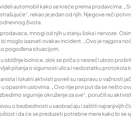
su videli automobil kako se kreće prema prodavcima. „S
zastrašujuće“, rekao je jedan od njih. Njegove reči pot
kodnevnog života.
ce prodavaca, mnogi od njih u stanju šoka i nervoze. Os
ta bi moglo izazvati ovakav incident. „Ovo je najgora
oko pogođena situacijom.
obližnje bolnice, dok se priča o nesreći ubrzo proširi
ljali pitanja o sigurnosti ulica i nedostatku protokola k
ista i lokalni aktivisti poveli su raspravu o važnosti j
e u opasnim uslovima. „Ovo nije prvi put da se nešto ov
imo sigurnije okruženje za sve“, poručili su aktivist
vou o bezbednosti u saobraćaju i zaštiti najranjivijih 
rošlost i da će se preduzeti potrebne mere kako bi se s