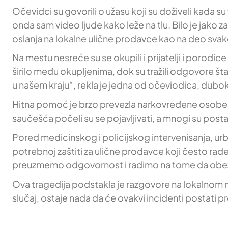
Očevidci su govorili o užasu koji su doživeli kada 
onda sam video ljude kako leže na tlu. Bilo je jako 
oslanja na lokalne ulične prodavce kao na deo sva
Na mestu nesreće su se okupili i prijatelji i porodi
širilo među okupljenima, dok su tražili odgovore š
u našem kraju“, rekla je jedna od očeviodica, dub
Hitna pomoć je brzo prevezla narkovređene osobe u 
saučešća počeli su se pojavljivati, a mnogi su postav
Pored medicinskog i policijskog intervenisanja, urban
potrebnoj zaštiti za ulične prodavce koji često rad
preuzmemo odgovornost i radimo na tome da obezbed
Ova tragedija podstakla je razgovore na lokalnom ni
slučaj, ostaje nada da će ovakvi incidenti postati p