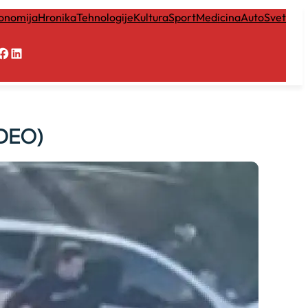
onomija
Hronika
Tehnologije
Kultura
Sport
Medicina
Auto
Svet
Facebook
LinkedIn
IDEO)