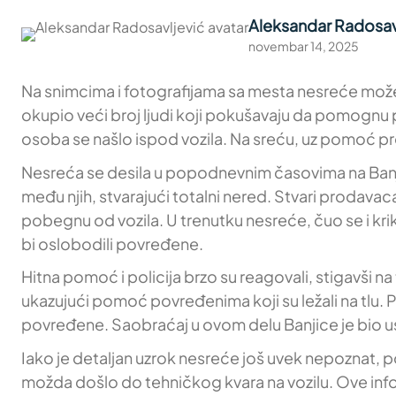
Aleksandar Radosav
novembar 14, 2025
Na snimcima i fotografijama sa mesta nesreće može s
okupio veći broj ljudi koji pokušavaju da pomognu
osoba se našlo ispod vozila. Na sreću, uz pomoć prol
Nesreća se desila u popodnevnim časovima na Banjic
među njih, stvarajući totalni nered. Stvari prodavaca
pobegnu od vozila. U trenutku nesreće, čuo se i kr
bi oslobodili povređene.
Hitna pomoć i policija brzo su reagovali, stigavši
ukazujući pomoć povređenima koji su ležali na tlu. P
povređene. Saobraćaj u ovom delu Banjice je bio us
Iako je detaljan uzrok nesreće još uvek nepoznat, pol
možda došlo do tehničkog kvara na vozilu. Ove inf