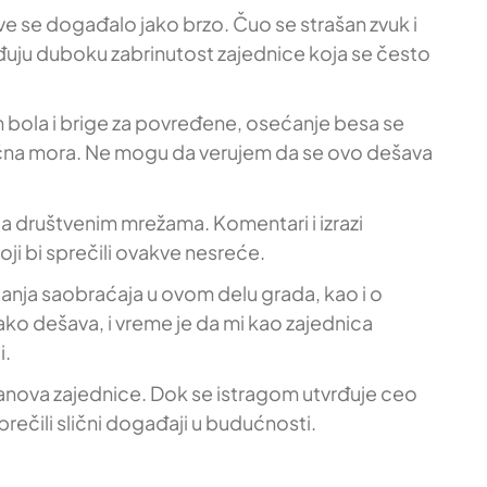
ve se događalo jako brzo. Čuo se strašan zvuk i
vrđuju duboku zabrinutost zajednice koja se često
im bola i brige za povređene, osećanje besa se
 noćna mora. Ne mogu da verujem da se ovo dešava
la društvenim mrežama. Komentari i izrazi
oji bi sprečili ovakve nesreće.
ačanja saobraćaja u ovom delu grada, kao i o
ako dešava, i vreme je da mi kao zajednica
i.
članova zajednice. Dok se istragom utvrđuje ceo
prečili slični događaji u budućnosti.