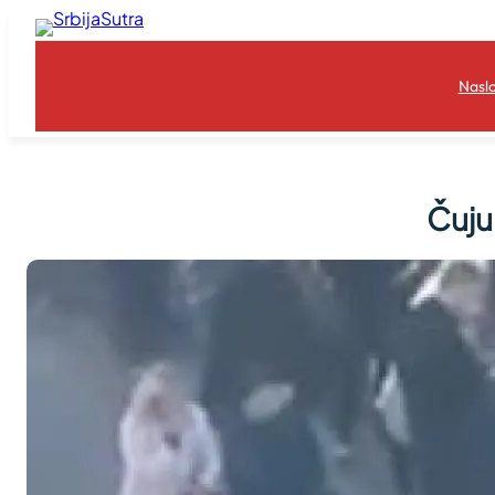
Skoči
na
sadržaj
Nasl
Čuju