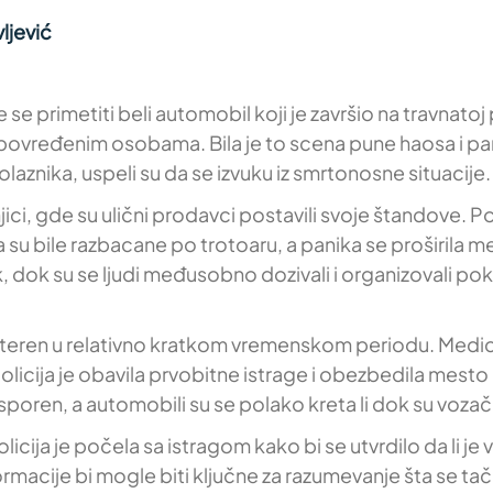
ljević
e primetiti beli automobil koji je završio na travnatoj
 povređenim osobama. Bila je to scena pune haosa i p
aznika, uspeli su da se izvuku iz smrtonosne situacije.
i, gde su ulični prodavci postavili svoje štandove. P
 su bile razbacane po trotoaru, a panika se proširila me
ik, dok su se ljudi međusobno dozivali i organizovali 
 na teren u relativno kratkom vremenskom periodu. Med
olicija je obavila prvobitne istrage i obezbedila mesto
poren, a automobili su se polako kreta li dok su vozač
icija je počela sa istragom kako bi se utvrdilo da li je v
ormacije bi mogle biti ključne za razumevanje šta se 