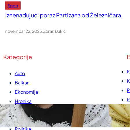
Sport
Iznenađujući poraz Partizana od Železničara
novembar 22, 2025
.
Zoran Đukić
Kategorije
B
K
Auto
K
Balkan
P
Ekonomija
R
Hronika
U
Kultura
P
Medicina
Politika