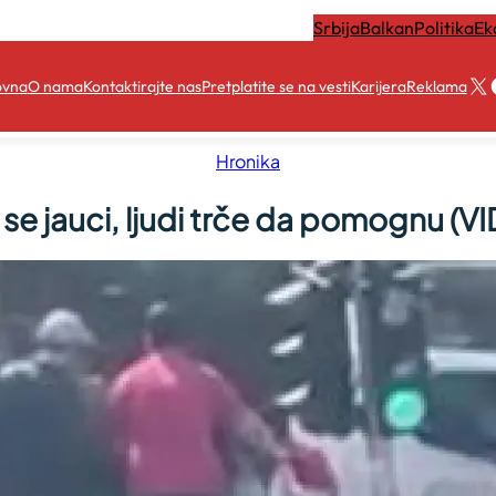
Srbija
Balkan
Politika
Ek
X
ovna
O nama
Kontaktirajte nas
Pretplatite se na vesti
Karijera
Reklama
Hronika
 se jauci, ljudi trče da pomognu (V