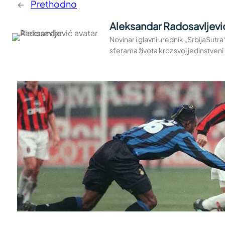
←
Prethodno
Aleksandar Radosavljevi
Novinar i glavni urednik „SrbijaSutr
sferama života kroz svoj jedinstveni 