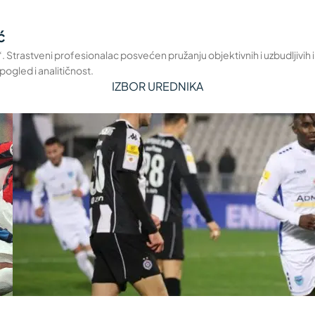
ć
a“. Strastveni profesionalac posvećen pružanju objektivnih i uzbudljivih
pogled i analitičnost.
IZBOR UREDNIKA