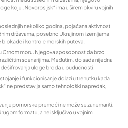
oge koju „Novorosijsk“ ima u širem okviru vojnih
U poslednjih nekoliko godina, pojačana aktivnost
sednim državama, posebno Ukrajinom i zemljama
 blokade i kontrole morskih puteva.
esa u Crnom moru. Njegova sposobnost da brzo
 različitim scenarijima. Međutim, do sada nijedna
 dešifrovanja uloge broda u budućnosti.
tojanje i funkcionisanje dolazi u trenutku kada
jsk“ ne predstavlja samo tehnološki napredak,
ivanju pomorske premoći ne može se zanemariti.
rugom formatu, a ne isključivo u vojnim