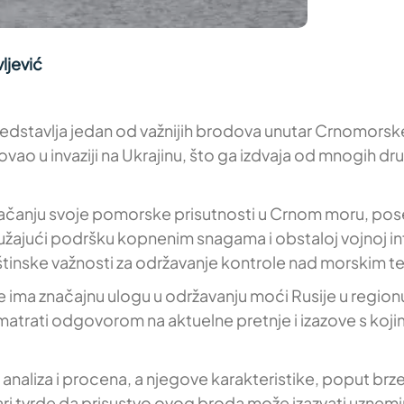
ljević
redstavlja jedan od važnijih brodova unutar Crnomorske
ovao u invaziji na Ukrajinu, što ga izdvaja od mnogih dr
 jačanju svoje pomorske prisutnosti u Crnom moru, pos
e, pružajući podršku kopnenim snagama i obstaloj vojnoj
uštinske važnosti za održavanje kontrole nad morskim te
ima značajnu ulogu u održavanju moći Rusije u regionu
matrati odgovorom na aktuelne pretnje i izazove s koj
 analiza i procena, a njegove karakteristike, poput brz
tičari tvrde da prisustvo ovog broda može izazvati uz