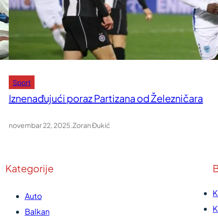
Sport
Iznenađujući poraz Partizana od Železničara
novembar 22, 2025
.
Zoran Đukić
Kategorije
B
K
Auto
K
Balkan