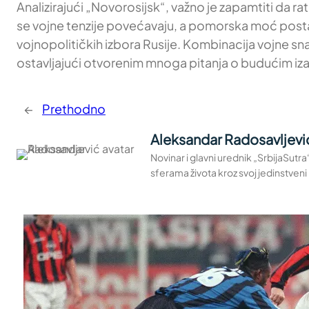
Analizirajući „Novorosijsk“, važno je zapamtiti da 
se vojne tenzije povećavaju, a pomorska moć postaj
vojnopolitičkih izbora Rusije. Kombinacija vojne sna
ostavljajući otvorenim mnoga pitanja o budućim i
←
Prethodno
Aleksandar Radosavljevi
Novinar i glavni urednik „SrbijaSutr
sferama života kroz svoj jedinstveni 