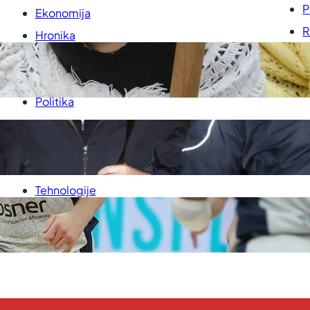
P
Ekonomija
R
Hronika
U
Kultura
P
Medicina
Politika
Sport
Srbija
Svet
Tehnologije