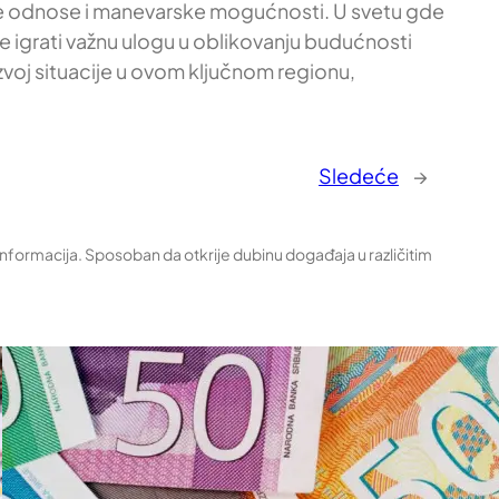
ožene odnose i manevarske mogućnosti. U svetu gde
 igrati važnu ulogu u oblikovanju budućnosti
azvoj situacije u ovom ključnom regionu,
Sledeće
→
 informacija. Sposoban da otkrije dubinu događaja u različitim