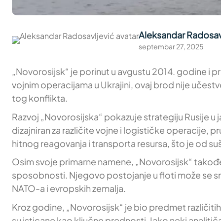
Aleksandar Radosav
septembar 27, 2025
„Novorosijsk“ je porinut u avgustu 2014. godine i p
vojnim operacijama u Ukrajini, ovaj brod nije učestv
tog konflikta.
Razvoj „Novorosijska“ pokazuje strategiju Rusije u
dizajniran za različite vojne i logističke operacij
hitnog reagovanja i transporta resursa, što je od s
Osim svoje primarne namene, „Novorosijsk“ takođe 
sposobnosti. Njegovo postojanje u floti može se s
NATO-a i evropskih zemalja.
Kroz godine, „Novorosijsk“ je bio predmet različitih
su isticane kao ključne prednosti. Iako neki anali