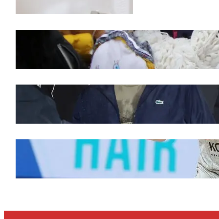
februar 11, 2026
Saveti za Zdrav Božićni Post 2025
novembar 28, 2025
Doček legende Željka Obradovića
novembar 27, 2025
Ognjen Jaramaz u Cedevita Olimpiji, dok
Partizan doživljava promene
novembar 27, 2025