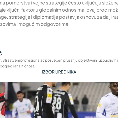
ratna pomorstva i vojne strategije često uključuju sl
e ključni faktor u globalnim odnosima, ovaj brod može
ge, strategije i diplomatije postavlja osnovu za dalji r
zazovima i mogućim odgovorima.
ć
a“. Strastveni profesionalac posvećen pružanju objektivnih i uzbudljivih
pogled i analitičnost.
IZBOR UREDNIKA