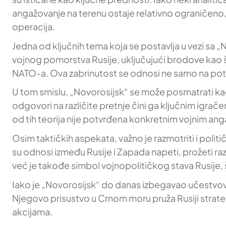
angažovanje na terenu ostaje relativno ograničeno,
operacija.
Jedna od ključnih tema koja se postavlja u vezi sa 
vojnog pomorstva Rusije, uključujući brodove kao 
NATO-a. Ova zabrinutost se odnosi ne samo na pot
U tom smislu, „Novorosijsk“ se može posmatrati kao
odgovori na različite pretnje čini ga ključnim igra
od tih teorija nije potvrđena konkretnim vojnim a
Osim taktičkih aspekata, važno je razmotriti i poli
su odnosi između Rusije i Zapada napeti, prožeti ra
već je takođe simbol vojnopolitičkog stava Rusij
Iako je „Novorosijsk“ do danas izbegavao učestvo
Njegovo prisustvo u Crnom moru pruža Rusiji strate
akcijama.