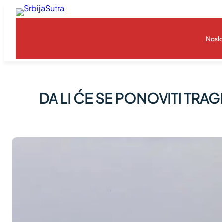
Skoči
na
sadržaj
Nasl
DA LI ĆE SE PONOVITI TRAGED