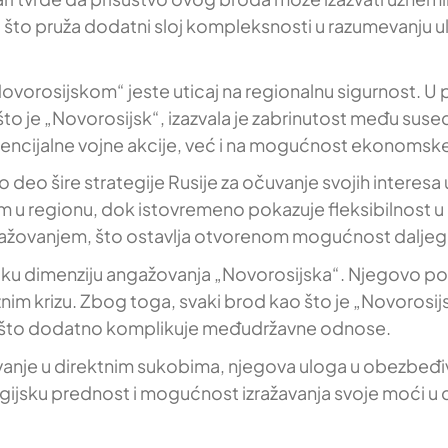
 što pruža dodatni sloj kompleksnosti u razumevanju ul
„Novorosijskom“ jeste uticaj na regionalnu sigurnost. 
što je „Novorosijsk“, izazvala je zabrinutost među su
encijalne vojne akcije, već i na mogućnost ekonomske
 deo šire strategije Rusije za očuvanje svojih inter
čem u regionu, dok istovremeno pokazuje fleksibilnost u
ngažovanjem, što ostavlja otvorenom mogućnost daljeg
tičku dimenziju angažovanja „Novorosijska“. Njegovo pos
znim krizu. Zbog toga, svaki brod kao što je „Novorosi
e, što dodatno komplikuje međudržavne odnose.
vanje u direktnim sukobima, njegova uloga u obezbeđ
gijsku prednost i mogućnost izražavanja svoje moći u d