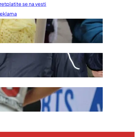
retplatite se na vesti
eklama
rednička politika
ravila korišćenja