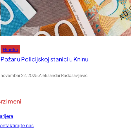
Hronika
Požar u Policijskoj stanici u Kninu
novembar 22, 2025
.
Aleksandar Radosavljević
rzi meni
arijera
ontaktirajte nas