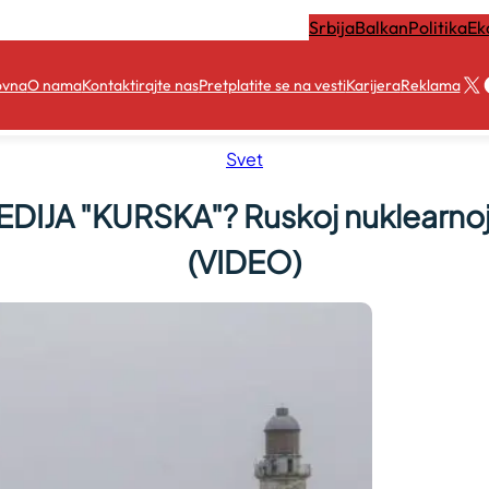
Srbija
Balkan
Politika
Ek
X
ovna
O nama
Kontaktirajte nas
Pretplatite se na vesti
Karijera
Reklama
Svet
IJA "KURSKA"? Ruskoj nuklearnoj 
(VIDEO)