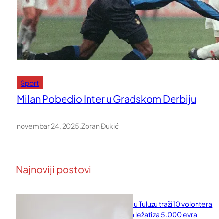
Sport
Milan Pobedio Inter u Gradskom Derbiju
novembar 24, 2025
.
Zoran Đukić
Najnoviji postovi
Naučni institut u Tuluzu traži 10 volontera
koji će 10 dana ležati za 5.000 evra