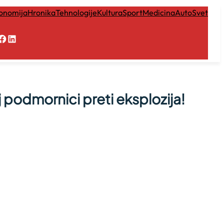
onomija
Hronika
Tehnologije
Kultura
Sport
Medicina
Auto
Svet
Facebook
LinkedIn
podmornici preti eksplozija!