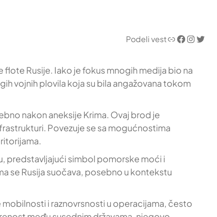
Link
Facebook
Instagram
Twitter
Podeli vest
 flote Rusije. Iako je fokus mnogih medija bio na
ugih vojnih plovila koja su bila angažovana tokom
ebno nakon aneksije Krima. Ovaj brod je
 infrastrukturi. Povezuje se sa mogućnostima
ritorijama.
, predstavljajući simbol pomorske moći i
ima se Rusija suočava, posebno u kontekstu
e mobilnosti i raznovrsnosti u operacijama, često
nemirenost među susednim državama, njegovo