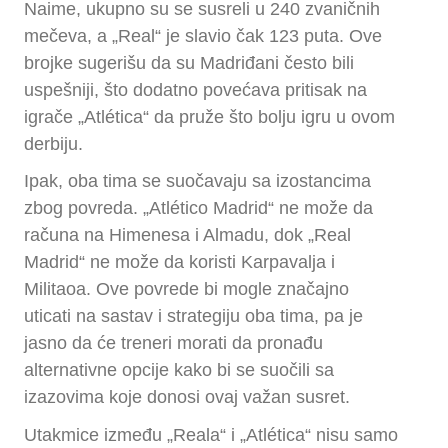
Naime, ukupno su se susreli u 240 zvaničnih
mečeva, a „Real“ je slavio čak 123 puta. Ove
brojke sugerišu da su Madriđani često bili
uspešniji, što dodatno povećava pritisak na
igrače „Atlética“ da pruže što bolju igru u ovom
derbiju.
Ipak, oba tima se suočavaju sa izostancima
zbog povreda. „Atlético Madrid“ ne može da
računa na Himenesa i Almadu, dok „Real
Madrid“ ne može da koristi Karpavalja i
Militaoa. Ove povrede bi mogle značajno
uticati na sastav i strategiju oba tima, pa je
jasno da će treneri morati da pronađu
alternativne opcije kako bi se suočili sa
izazovima koje donosi ovaj važan susret.
Utakmice između „Reala“ i „Atlética“ nisu samo