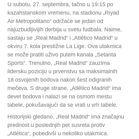
U subotu, 27. septembra, tačno u 19:15 po
kazahstanskom vremenu, na stadionu „Riyad
Air Metropolitano“ održaće se jedan od
najuzbudljivijih derbija u svetu fudbala. Naime,
sastaju se „Real Madrid“ i „Atlético Madrid“ u
okviru 7. kola prestižne La Lige. Ova utakmica
se može pratiti uživo putem kanala „Setanta
Sports“. Trenutno, „Real Madrid“ zauzima
lidersku poziciju u prvenstvu sa maksimalnih
18 osvojenih bodova nakon šest odigranih
mečeva. S druge strane, „Atlético Madrid“ ima
devet bodova i nalazi se na osmom mestu
tabele, pokušavajući da se vrati u vrh tabele.
Historijski gledano, „Real Madrid“ ima značajnu
prednost u poslednjih pet susreta protiv
„Atlética“, pobedivši u nekoliko utakmica.