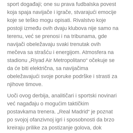
sport događaji; one su prava fudbalska povest
koja spaja navijače i igrače, stvarajući emocije
koje se teško mogu opisati. Rivalstvo koje
postoji između ovih dvaju klubova nije samo na
terenu, već se prenosi i na tribunama, gde
navijači obeležavaju svaki trenutak ovih
mečeva sa strašću i energijom. Atmosfera na
stadionu „Riyad Air Metropolitano“ očekuje se
da će biti električna, sa navijačima
obeležavajući svoje poruke podrške i strasti za
njihove timove.
Uoči ovog derbija, analitičari i sportski novinari
već nagađaju o mogućim taktičkim
postavkama trenera. „Real Madrid“ je poznat
po svojoj ofanzivnoj igri i sposobnosti da brzo
kreiraju prilike za postizanje golova, dok