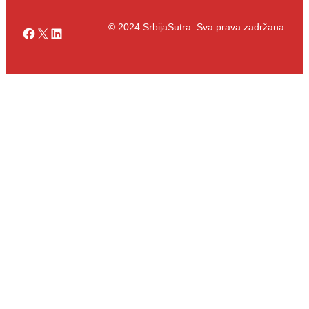
©
2024 SrbijaSutra. Sva prava zadržana.
Facebook
X
LinkedIn