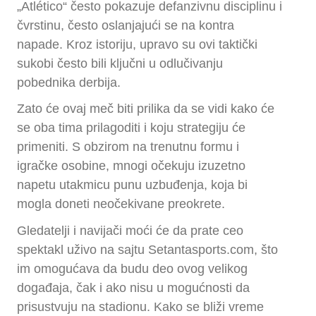
„Atlético“ često pokazuje defanzivnu disciplinu i
čvrstinu, često oslanjajući se na kontra
napade. Kroz istoriju, upravo su ovi taktički
sukobi često bili ključni u odlučivanju
pobednika derbija.
Zato će ovaj meč biti prilika da se vidi kako će
se oba tima prilagoditi i koju strategiju će
primeniti. S obzirom na trenutnu formu i
igračke osobine, mnogi očekuju izuzetno
napetu utakmicu punu uzbuđenja, koja bi
mogla doneti neočekivane preokrete.
Gledatelji i navijači moći će da prate ceo
spektakl uživo na sajtu Setantasports.com, što
im omogućava da budu deo ovog velikog
događaja, čak i ako nisu u mogućnosti da
prisustvuju na stadionu. Kako se bliži vreme