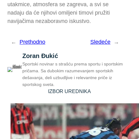
utakmice, atmosfera se zagreva, a svi se
nadaju da će njihovi omiljeni timovi pružiti
navijačima nezaboravno iskustvo.
←
Prethodno
Sledeće
→
Zoran Đukić
Sportski novinar s strašću prema sportu i sportskim
pričama. Sa dubokim razumevanjem sportskih
dešavanja, deli uzbudljive i relevantne priče iz
sportskog sveta.
IZBOR UREDNIKA