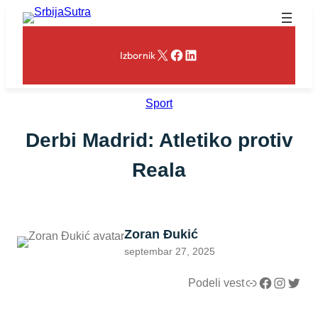
Skoči
na
sadržaj
X
Facebook
LinkedIn
Izbornik
Sport
Derbi Madrid: Atletiko protiv
Reala
Zoran Đukić
septembar 27, 2025
Link
Facebook
Instagram
Twitter
Podeli vest