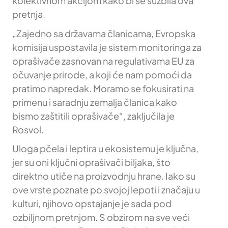
kolektivnom akcijom kako bi se suzbila ova
pretnja.
„Zajedno sa državama članicama, Evropska
komisija uspostavila je sistem monitoringa za
oprašivače zasnovan na regulativama EU za
očuvanje prirode, a koji će nam pomoći da
pratimo napredak. Moramo se fokusirati na
primenu i saradnju zemalja članica kako
bismo zaštitili oprašivače“, zaključila je
Rosvol.
Uloga pčela i leptira u ekosistemu je ključna,
jer su oni ključni oprašivači biljaka, što
direktno utiče na proizvodnju hrane. Iako su
ove vrste poznate po svojoj lepoti i značaju u
kulturi, njihovo opstajanje je sada pod
ozbiljnom pretnjom. S obzirom na sve veći