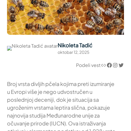
Nikoleta Tadić
oktobar 12, 2025
Link
Facebook
Instagram
Twitter
Podeli vest
Broj vrsta divljih pčela kojima preti izumiranje
u Evropi više je nego udvostručen u
poslednjoj deceniji, dok je situacija sa
ugroženim vrstama leptira slična, pokazuje
najnovija studija Međunarodne unije za
očuvanje prirode (IUCN). Ova istraživanja