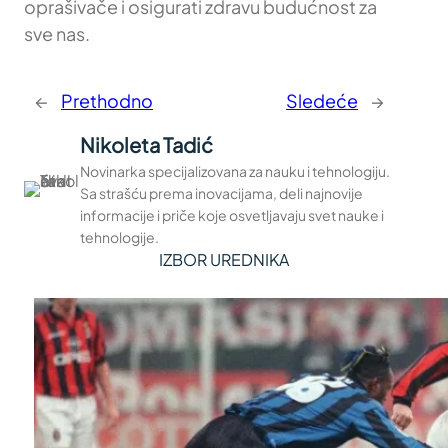
oprašivače i osigurati zdravu budućnost za
sve nas.
←
Prethodno
Sledeće
→
Nikoleta Tadić
Novinarka specijalizovana za nauku i tehnologiju.
Sa strašću prema inovacijama, deli najnovije
informacije i priče koje osvetljavaju svet nauke i
tehnologije.
IZBOR UREDNIKA