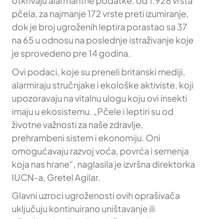
otkrivaju alarmantne podatke: od 1.928 vrsta
pčela, za najmanje 172 vrste preti izumiranje,
dok je broj ugroženih leptira porastao sa 37
na 65 u odnosu na poslednje istraživanje koje
je sprovedeno pre 14 godina.
Ovi podaci, koje su preneli britanski mediji,
alarmiraju stručnjake i ekološke aktiviste, koji
upozoravaju na vitalnu ulogu koju ovi insekti
imaju u ekosistemu. „Pčele i leptiri su od
životne važnosti za naše zdravlje,
prehrambeni sistem i ekonomiju. Oni
omogućavaju razvoj voća, povrća i semenja
koja nas hrane“, naglasila je izvršna direktorka
IUCN-a, Gretel Agilar.
Glavni uzroci ugroženosti ovih oprašivača
uključuju kontinuirano uništavanje ili