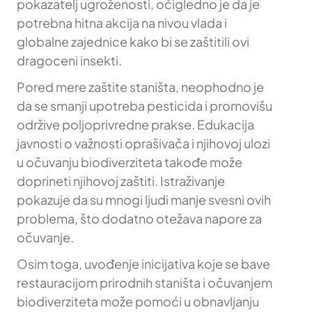
pokazatelj ugroženosti, očigledno je da je
potrebna hitna akcija na nivou vlada i
globalne zajednice kako bi se zaštitili ovi
dragoceni insekti.
Pored mere zaštite staništa, neophodno je
da se smanji upotreba pesticida i promovišu
održive poljoprivredne prakse. Edukacija
javnosti o važnosti oprašivača i njihovoj ulozi
u očuvanju biodiverziteta takođe može
doprineti njihovoj zaštiti. Istraživanje
pokazuje da su mnogi ljudi manje svesni ovih
problema, što dodatno otežava napore za
očuvanje.
Osim toga, uvođenje inicijativa koje se bave
restauracijom prirodnih staništa i očuvanjem
biodiverziteta može pomoći u obnavljanju