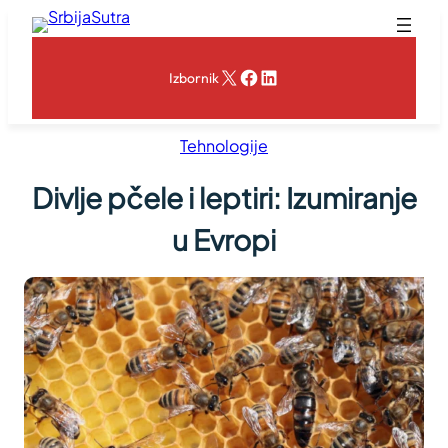
Skoči
na
sadržaj
X
Facebook
LinkedIn
Izbornik
Tehnologije
Divlje pčele i leptiri: Izumiranje
u Evropi