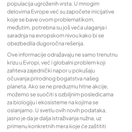
populacija ugroženih vrsta. U mnogim
delovima Evrope već su započete inicijative
koje se bave ovom problematikom,
međutim, potrebna su još veća ulaganja i
saradnja na evropskom nivou kako bi se
obezbedila dugoročna rešenja.
Ove informacije odražavaju ne samo trenutnu
krizu u Evropi, već i globalni problem koji
zahteva zajednički napor u pokušaju
očuvanja prirodnog bogatstva našeg
planeta. Ako se ne preduzmu hitne akcije,
možemo se suočiti s ozbiljnim posledicama
za biologiju i ekosisteme na kojima se
oslanjamo. U svetlu ovih novih podataka,
jasno je da je dalja istraživanja nužna, uz
primenu konkretnih mera koje će zaštititi