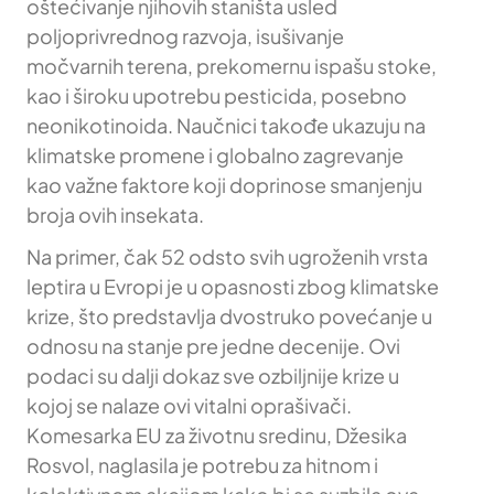
oštećivanje njihovih staništa usled
poljoprivrednog razvoja, isušivanje
močvarnih terena, prekomernu ispašu stoke,
kao i široku upotrebu pesticida, posebno
neonikotinoida. Naučnici takođe ukazuju na
klimatske promene i globalno zagrevanje
kao važne faktore koji doprinose smanjenju
broja ovih insekata.
Na primer, čak 52 odsto svih ugroženih vrsta
leptira u Evropi je u opasnosti zbog klimatske
krize, što predstavlja dvostruko povećanje u
odnosu na stanje pre jedne decenije. Ovi
podaci su dalji dokaz sve ozbiljnije krize u
kojoj se nalaze ovi vitalni oprašivači.
Komesarka EU za životnu sredinu, Džesika
Rosvol, naglasila je potrebu za hitnom i