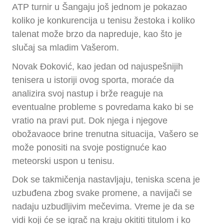
ATP turnir u Šangaju još jednom je pokazao
koliko je konkurencija u tenisu žestoka i koliko
talenat može brzo da napreduje, kao što je
slučaj sa mladim Vašerom.
Novak Đoković, kao jedan od najuspešnijih
tenisera u istoriji ovog sporta, moraće da
analizira svoj nastup i brže reaguje na
eventualne probleme s povredama kako bi se
vratio na pravi put. Dok njega i njegove
obožavaoce brine trenutna situacija, Vašero se
može ponositi na svoje postignuće kao
meteorski uspon u tenisu.
Dok se takmičenja nastavljaju, teniska scena je
uzbuđena zbog svake promene, a navijači se
nadaju uzbudljivim mečevima. Vreme je da se
vidi koji će se igrač na kraju okititi titulom i ko