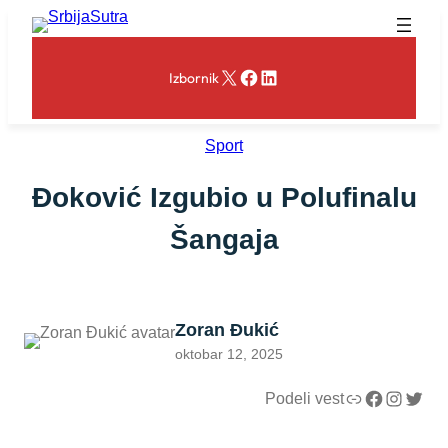
Skoči
na
sadržaj
X
Facebook
LinkedIn
Izbornik
Sport
Đoković Izgubio u Polufinalu
Šangaja
Zoran Đukić
oktobar 12, 2025
Link
Facebook
Instagram
Twitter
Podeli vest