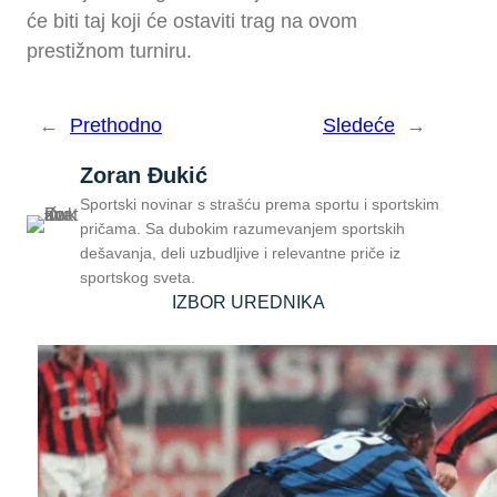
će biti taj koji će ostaviti trag na ovom
prestižnom turniru.
←
Prethodno
Sledeće
→
Zoran Đukić
Sportski novinar s strašću prema sportu i sportskim
pričama. Sa dubokim razumevanjem sportskih
dešavanja, deli uzbudljive i relevantne priče iz
sportskog sveta.
IZBOR UREDNIKA