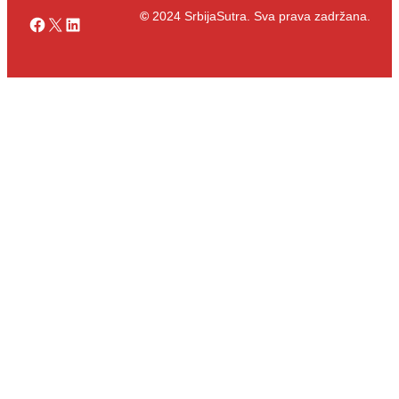
©
2024 SrbijaSutra. Sva prava zadržana.
Facebook
X
LinkedIn