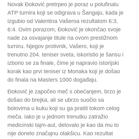
Novak Đoković pretrpeo je poraz u polufinalu
ATP turnira koji se odigrava u Šangaju, kada je
izgubio od Valentina Vašeroa rezultatom 6:3,
6:4. Ovim porazom, Đoković je okončao svoje
nade za osvajanje titule na ovom prestižnom
turniru. Njegov protivnik, Vašero, koji je
trenutno 204. teniser sveta, iskoristio je šansu i
izborio se za finale, čime je napravio istorijski
korak kao prvi teniser iz Monaka koji je došao
do finala na Masters 1000 događaju.
Đoković je započeo meč s obećanjem, brzo je
došao do brejka, ali se ubrzo suočio sa
bolovima u kuku koji su ga pratili tokom celog
meča. Iako je u jednom trenutku zatražio
medicinski tajm-aut, delovalo je kao da mu to
nije donelo značajnu olakšicu. Kao rezultat