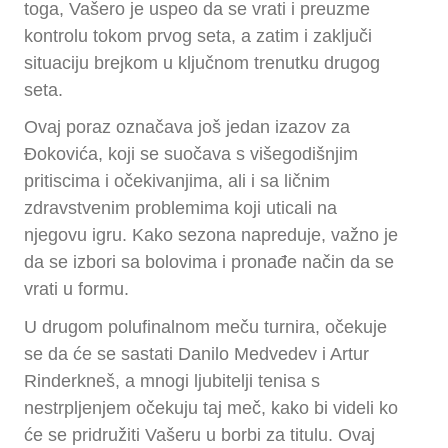
toga, Vašero je uspeo da se vrati i preuzme
kontrolu tokom prvog seta, a zatim i zaključi
situaciju brejkom u ključnom trenutku drugog
seta.
Ovaj poraz označava još jedan izazov za
Đokovića, koji se suočava s višegodišnjim
pritiscima i očekivanjima, ali i sa ličnim
zdravstvenim problemima koji uticali na
njegovu igru. Kako sezona napreduje, važno je
da se izbori sa bolovima i pronađe način da se
vrati u formu.
U drugom polufinalnom meču turnira, očekuje
se da će se sastati Danilo Medvedev i Artur
Rinderkneš, a mnogi ljubitelji tenisa s
nestrpljenjem očekuju taj meč, kako bi videli ko
će se pridružiti Vašeru u borbi za titulu. Ovaj