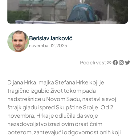
Berislav Janković
novembar 12, 2025
Link
Facebook
Instagram
Twitter
Podeli vest
Dijana Hrka, majka Stefana Hrke koji je
tragično izgubio život tokom pada
nadstrešnice u Novom Sadu, nastavlja svoj
štrajk glađu ispred Skupštine Srbije. Od 2.
novembra, Hrka je odlučila da svoje
nezadovoljstvo izrazi ovim drastičnim
potezom, zahtevajući odgovornost onih koji