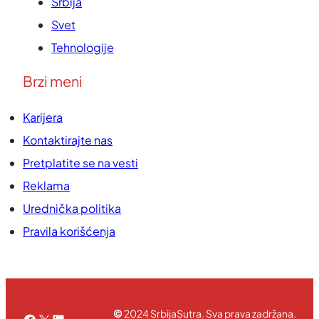
Srbija
Svet
Tehnologije
Brzi meni
Karijera
Kontaktirajte nas
Pretplatite se na vesti
Reklama
Urednička politika
Pravila korišćenja
©
2024 SrbijaSutra. Sva prava zadržana.