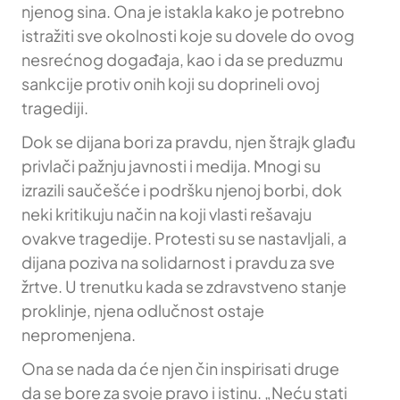
njenog sina. Ona je istakla kako je potrebno
istražiti sve okolnosti koje su dovele do ovog
nesrećnog događaja, kao i da se preduzmu
sankcije protiv onih koji su doprineli ovoj
tragediji.
Dok se dijana bori za pravdu, njen štrajk glađu
privlači pažnju javnosti i medija. Mnogi su
izrazili saučešće i podršku njenoj borbi, dok
neki kritikuju način na koji vlasti rešavaju
ovakve tragedije. Protesti su se nastavljali, a
dijana poziva na solidarnost i pravdu za sve
žrtve. U trenutku kada se zdravstveno stanje
proklinje, njena odlučnost ostaje
nepromenjena.
Ona se nada da će njen čin inspirisati druge
da se bore za svoje pravo i istinu. „Neću stati