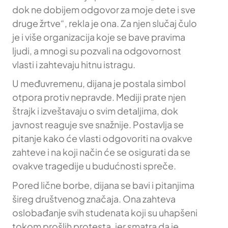
dok ne dobijem odgovor za moje dete i sve
druge žrtve“, rekla je ona. Za njen slučaj čulo
je i više organizacija koje se bave pravima
ljudi, a mnogi su pozvali na odgovornost
vlasti i zahtevaju hitnu istragu.
U međuvremenu, dijana je postala simbol
otpora protiv nepravde. Mediji prate njen
štrajk i izveštavaju o svim detaljima, dok
javnost reaguje sve snažnije. Postavlja se
pitanje kako će vlasti odgovoriti na ovakve
zahteve i na koji način će se osigurati da se
ovakve tragedije u budućnosti spreče.
Pored lične borbe, dijana se bavi i pitanjima
šireg društvenog značaja. Ona zahteva
oslobađanje svih studenata koji su uhapšeni
tokom prošlih protesta, jer smatra da je