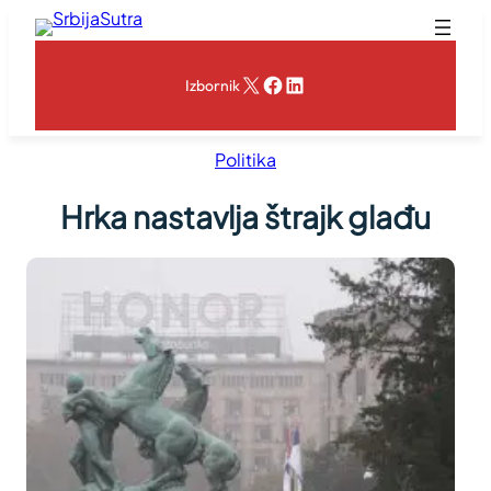
Skoči
na
sadržaj
X
Facebook
LinkedIn
Izbornik
Politika
Hrka nastavlja štrajk glađu