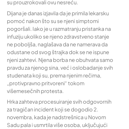
su prouzrokovali ovu nesreću.
Dijana je danas izjavila da je primila lekarsku
pomoć nakon što su se njeni simptomi
pogoršali. Iako je u razmatranju pristanka na
infuziju ukoliko se njeno zdravstveno stanje
ne poboljša, naglašava da ne namerava da
odustane od svog štrajka dok se ne ispune
njeni zahtevi. Njena borba ne obuhvata samo
pravdu za njenog sina, već i oslobadanje svih
studenata koji su, prema njenim rečima,
„protivpravno pritvoreni“ tokom
višemesečnih protesta.
Hrka zahteva procesuiranje svih odgovornih
za tragičan incident koji se dogodio 2.
novembra, kada je nadstrešnica u Novom
Sadu pala i usmrtila više osoba, uključujući