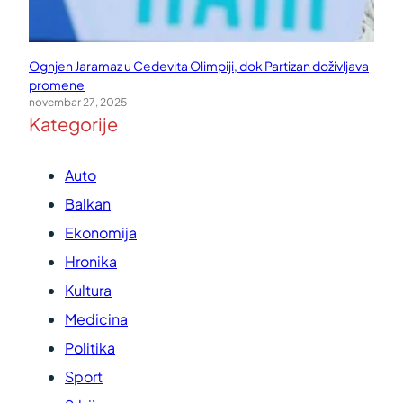
Ognjen Jaramaz u Cedevita Olimpiji, dok Partizan doživljava
promene
novembar 27, 2025
Kategorije
Auto
Balkan
Ekonomija
Hronika
Kultura
Medicina
Politika
Sport