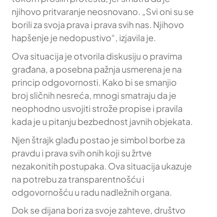
njihovo pritvaranje neosnovano. „Svi oni su se
borili za svoja prava i prava svih nas. Njihovo
hapšenje je nedopustivo“, izjavila je.
Ova situacija je otvorila diskusiju o pravima
građana, a posebna pažnja usmerena je na
princip odgovornosti. Kako bi se smanjio
broj sličnih nesreća, mnogi smatraju da je
neophodno usvojiti strože propise i pravila
kada je u pitanju bezbednost javnih objekata.
Njen štrajk glađu postao je simbol borbe za
pravdu i prava svih onih koji su žrtve
nezakonitih postupaka. Ova situacija ukazuje
na potrebu za transparentnošću i
odgovornošću u radu nadležnih organa.
Dok se dijana bori za svoje zahteve, društvo