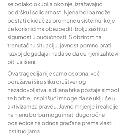
se polako okuplja oko nje, izražavajući
podršku i solidarnost. Njena borba može
postati okidač za promene u sistemu, koje
će korisnicima obezbediti bolju zaštitu i
sigurnost u budućnosti. S obzirom na
trenutačnu situaciju, javnost pomno prati
razvoj događaja i nada se da će njeni zahtevi
biti uslišeni.
Ova tragedija nije samo osobna, već
odražava i širu sliku društvenog
nezadovoljstva, a dijana hrka postaje simbol
te borbe, inspirišući mnoge da se uključe u
aktivizam za pravdu. Javno mnjenje i reakcije
na njenu borbu mogu imati dugoročne
posledice na odnos građana prema vlasti i
institucijama.