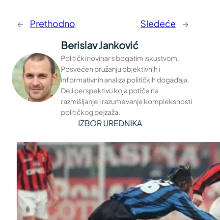
←
Prethodno
Sledeće
→
Berislav Janković
Politički novinar s bogatim iskustvom.
Posvećen pružanju objektivnih i
informativnih analiza političkih događaja.
Deli perspektivu koja potiče na
razmišljanje i razumevanje kompleksnosti
političkog pejzaža.
IZBOR UREDNIKA