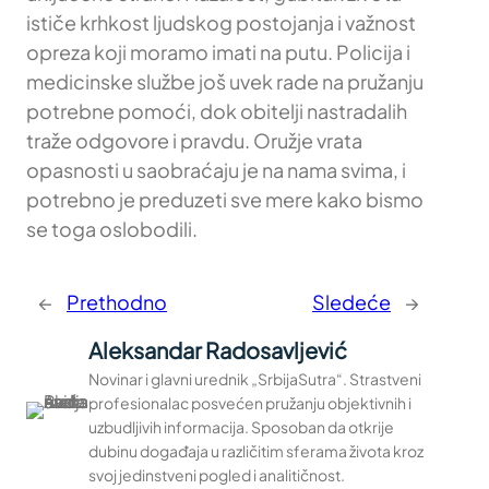
ističe krhkost ljudskog postojanja i važnost
opreza koji moramo imati na putu. Policija i
medicinske službe još uvek rade na pružanju
potrebne pomoći, dok obitelji nastradalih
traže odgovore i pravdu. Oružje vrata
opasnosti u saobraćaju je na nama svima, i
potrebno je preduzeti sve mere kako bismo
se toga oslobodili.
←
Prethodno
Sledeće
→
Aleksandar Radosavljević
Novinar i glavni urednik „SrbijaSutra“. Strastveni
profesionalac posvećen pružanju objektivnih i
uzbudljivih informacija. Sposoban da otkrije
dubinu događaja u različitim sferama života kroz
svoj jedinstveni pogled i analitičnost.