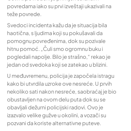
povredama iako su prvi izveštaji ukazivali na
teže povrede.
Svedoci incidenta kažu da je situacija bila
haotična, s ljudima koji su pokušavali da
pomognu povređenima, dok su pozivale
hitnu pomoć. „Čuli smo ogromnu buku i
pogledali napolje. Bilo je strašno,“ rekao je
jedan od svedoka koji se zatekao u blizini.
U međuvremenu, policija je započela istragu
kako bi utvrdila uzroke ove nesreće. U prvih
nekoliko sati nakon nesreće, saobraćaj je bio
obustavljen na ovom delu puta dok su se
obavljali dežurni policijski radovi. Ovo je
izazvalo velike gužve u okolini, a vozači su
pozvani da koriste alternativne puteve.