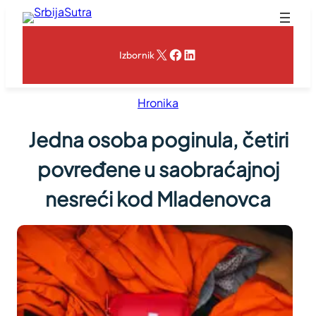
Skoči
na
sadržaj
X
Facebook
LinkedIn
Izbornik
Hronika
Jedna osoba poginula, četiri
povređene u saobraćajnoj
nesreći kod Mladenovca