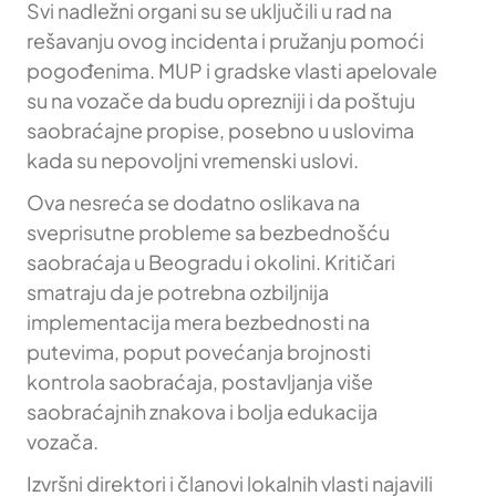
Svi nadležni organi su se uključili u rad na
rešavanju ovog incidenta i pružanju pomoći
pogođenima. MUP i gradske vlasti apelovale
su na vozače da budu oprezniji i da poštuju
saobraćajne propise, posebno u uslovima
kada su nepovoljni vremenski uslovi.
Ova nesreća se dodatno oslikava na
sveprisutne probleme sa bezbednošću
saobraćaja u Beogradu i okolini. Kritičari
smatraju da je potrebna ozbiljnija
implementacija mera bezbednosti na
putevima, poput povećanja brojnosti
kontrola saobraćaja, postavljanja više
saobraćajnih znakova i bolja edukacija
vozača.
Izvršni direktori i članovi lokalnih vlasti najavili