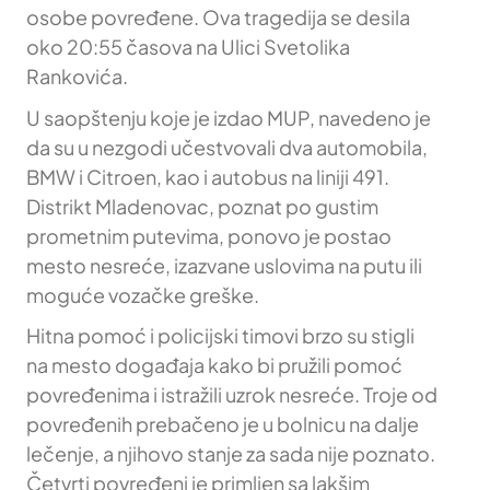
osobe povređene. Ova tragedija se desila
oko 20:55 časova na Ulici Svetolika
Rankovića.
U saopštenju koje je izdao MUP, navedeno je
da su u nezgodi učestvovali dva automobila,
BMW i Citroen, kao i autobus na liniji 491.
Distrikt Mladenovac, poznat po gustim
prometnim putevima, ponovo je postao
mesto nesreće, izazvane uslovima na putu ili
moguće vozačke greške.
Hitna pomoć i policijski timovi brzo su stigli
na mesto događaja kako bi pružili pomoć
povređenima i istražili uzrok nesreće. Troje od
povređenih prebačeno je u bolnicu na dalje
lečenje, a njihovo stanje za sada nije poznato.
Četvrti povređeni je primljen sa lakšim