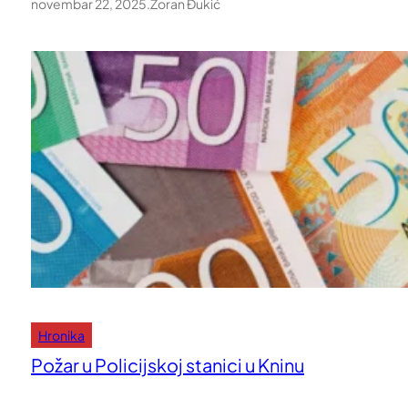
novembar 22, 2025
.
Zoran Đukić
Hronika
Požar u Policijskoj stanici u Kninu