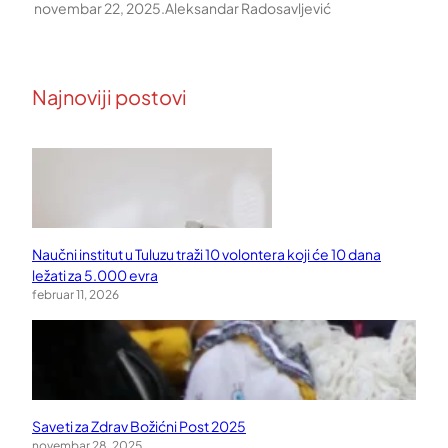
novembar 22, 2025
.
Aleksandar Radosavljević
Najnoviji postovi
Naučni institut u Tuluzu traži 10 volontera koji će 10 dana
ležati za 5.000 evra
februar 11, 2026
Saveti za Zdrav Božićni Post 2025
novembar 28, 2025