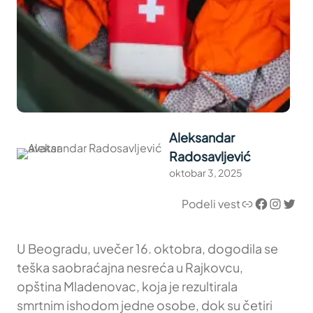
Aleksandar
Radosavljević
oktobar 3, 2025
Link
Facebook
Instagram
Twitter
Podeli vest
U Beogradu, uvečer 16. oktobra, dogodila se
teška saobraćajna nesreća u Rajkovcu,
opština Mladenovac, koja je rezultirala
smrtnim ishodom jedne osobe, dok su četiri