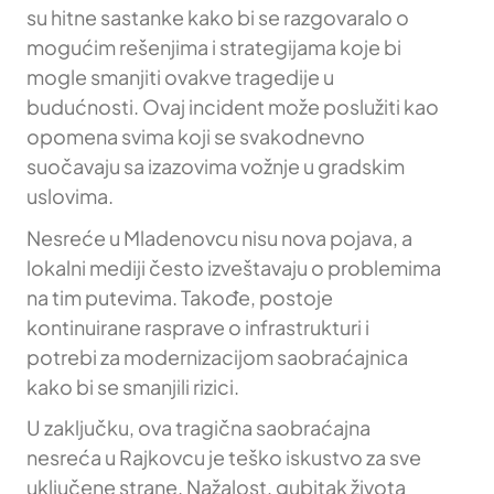
su hitne sastanke kako bi se razgovaralo o
mogućim rešenjima i strategijama koje bi
mogle smanjiti ovakve tragedije u
budućnosti. Ovaj incident može poslužiti kao
opomena svima koji se svakodnevno
suočavaju sa izazovima vožnje u gradskim
uslovima.
Nesreće u Mladenovcu nisu nova pojava, a
lokalni mediji često izveštavaju o problemima
na tim putevima. Takođe, postoje
kontinuirane rasprave o infrastrukturi i
potrebi za modernizacijom saobraćajnica
kako bi se smanjili rizici.
U zaključku, ova tragična saobraćajna
nesreća u Rajkovcu je teško iskustvo za sve
uključene strane. Nažalost, gubitak života