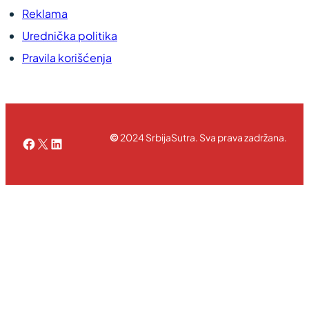
Reklama
Urednička politika
Pravila korišćenja
©
2024 SrbijaSutra. Sva prava zadržana.
Facebook
X
LinkedIn