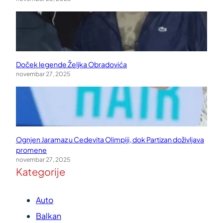
Doček legende Željka Obradovića
novembar 27, 2025
Ognjen Jaramaz u Cedevita Olimpiji, dok Partizan doživljava
promene
novembar 27, 2025
Kategorije
Auto
Balkan