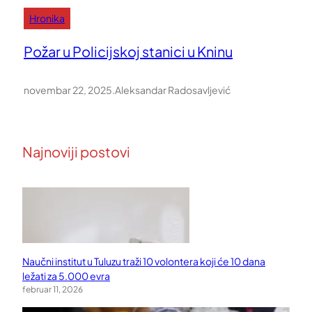
Hronika
Požar u Policijskoj stanici u Kninu
novembar 22, 2025
.
Aleksandar Radosavljević
Najnoviji postovi
Naučni institut u Tuluzu traži 10 volontera koji će 10 dana
ležati za 5.000 evra
februar 11, 2026