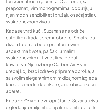
funkcionalnosti i glamura. Ove torbe, sa
prepoznatljivim monogramima, dopunjuju
njen modni senzibilitet i pružaju osećaj stila u
svakodnevnom životu.
Kada se vrati kući, Suzana se ne odriče
estetike ni kada sprema obroke. Smatra da
dizajn treba da bude prisutan u svim
aspektima života, pa čak i u malim
svakodnevnim aktivnostima poput
kuvarstva. Njen izbor je Carbon Air Fryer,
uređaj koji brzo i zdravo priprema obroke, a
sa svojim elegantnim crnim dizajnom izgleda
kao deo modne kolekcije, a ne običan kućni
aparat.
Kada dođe vreme za opuštanje, Suzana uživa
u gledanju omiljenih serija ili modnih revija. Tu