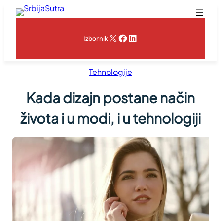
Skoči
na
sadržaj
X
Facebook
LinkedIn
Izbornik
Tehnologije
Kada dizajn postane način
života i u modi, i u tehnologiji