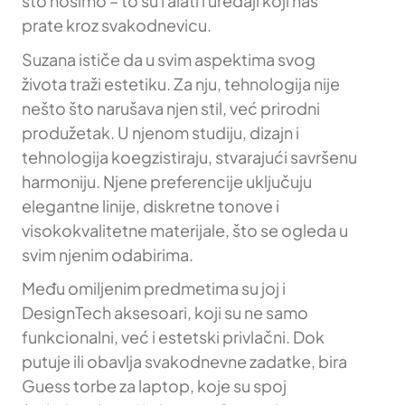
što nosimo – to su i alati i uređaji koji nas
prate kroz svakodnevicu.
Suzana ističe da u svim aspektima svog
života traži estetiku. Za nju, tehnologija nije
nešto što narušava njen stil, već prirodni
produžetak. U njenom studiju, dizajn i
tehnologija koegzistiraju, stvarajući savršenu
harmoniju. Njene preferencije uključuju
elegantne linije, diskretne tonove i
visokokvalitetne materijale, što se ogleda u
svim njenim odabirima.
Među omiljenim predmetima su joj i
DesignTech aksesoari, koji su ne samo
funkcionalni, već i estetski privlačni. Dok
putuje ili obavlja svakodnevne zadatke, bira
Guess torbe za laptop, koje su spoj