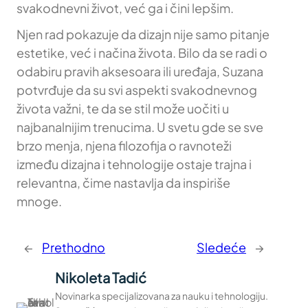
svakodnevni život, već ga i čini lepšim.
Njen rad pokazuje da dizajn nije samo pitanje
estetike, već i načina života. Bilo da se radi o
odabiru pravih aksesoara ili uređaja, Suzana
potvrđuje da su svi aspekti svakodnevnog
života važni, te da se stil može uočiti u
najbanalnijim trenucima. U svetu gde se sve
brzo menja, njena filozofija o ravnoteži
između dizajna i tehnologije ostaje trajna i
relevantna, čime nastavlja da inspiriše
mnoge.
←
Prethodno
Sledeće
→
Nikoleta Tadić
Novinarka specijalizovana za nauku i tehnologiju.