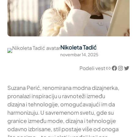
Nikoleta Tadić
novembar 14, 2025
Link
Facebook
Instagram
Twitter
Podeli vest
Suzana Perić, renomirana modna dizajnerka,
pronalazi inspiraciju u ravnoteži između
dizajna i tehnologije, omogućavajući im da
harmonizuju. U savremenom svetu, gde su
granice između mode, dizajna i tehnologije
odavno izbrisane, stil postaje više od onoga