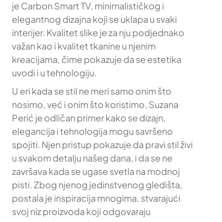
je Carbon Smart TV, minimalističkog i
elegantnog dizajna koji se uklapa u svaki
interijer. Kvalitet slike je za nju podjednako
važan kao i kvalitet tkanine u njenim
kreacijama, čime pokazuje da se estetika
uvodi i u tehnologiju.
U eri kada se stil ne meri samo onim što
nosimo, već i onim što koristimo, Suzana
Perić je odličan primer kako se dizajn,
elegancija i tehnologija mogu savršeno
spojiti. Njen pristup pokazuje da pravi stil živi
u svakom detalju našeg dana, i da se ne
završava kada se ugase svetla na modnoj
pisti. Zbog njenog jedinstvenog gledišta,
postala je inspiracija mnogima, stvarajući
svoj niz proizvoda koji odgovaraju