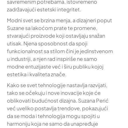
savremenim potrebama, istovremeno
zadržavajući estetski integritet.
Modni svet se brzina menja, a dizajneri poput
Suzane sa lakoćom prate te promene,
stvarajući proizvode koji ostavljaju snažan
utisak. Njena sposobnost da spoji
funkcionalnost sa stilom čini je jedinstvenom
u industriji, a njen rad inspiriše ne samo
modne entuzijaste već i širu publiku kojoj
estetika i kvaliteta znače.
Kako se svet tehnologije nastavlja razvijati,
tako se očekuju i nove inovacije koje će
oblikovati budućnost dizajna. Suzana Perić
već uveliko postavlja trendove, pokazujući
da se moda i tehnologija mogu spojiti u
harmoniju koja ne samo da unapređuje