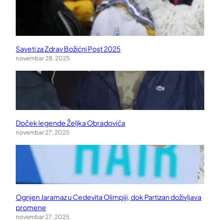
Saveti za Zdrav Božićni Post 2025
novembar 28, 2025
Doček legende Željka Obradovića
novembar 27, 2025
Ognjen Jaramaz u Cedevita Olimpiji, dok Partizan doživljava
promene
novembar 27, 2025