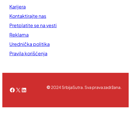
Karijera
Kontaktirajte nas
Pretplatite se na vesti
Reklama
Urednička politika
Pravila korišćenja
©
2024 SrbijaSutra. Sva prava zadržana.
Facebook
X
LinkedIn