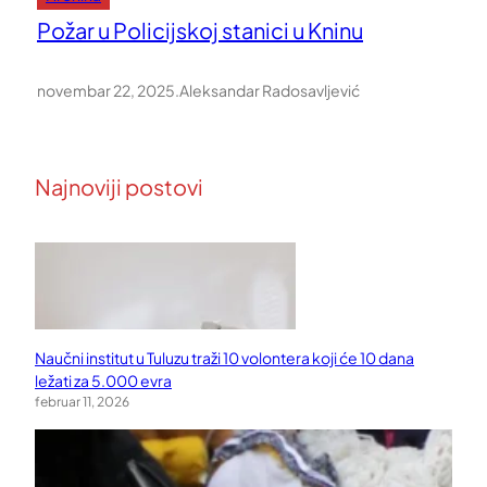
Požar u Policijskoj stanici u Kninu
novembar 22, 2025
.
Aleksandar Radosavljević
Najnoviji postovi
Naučni institut u Tuluzu traži 10 volontera koji će 10 dana
ležati za 5.000 evra
februar 11, 2026