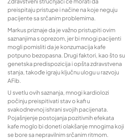
Zdravstveni stručnjaci će morati da
preispitaju pristupe i načine na koje neguju
pacijente sa srčanim problemima.
Markus priznaje da je važno pristupiti ovim
saznanjima s oprezom, jer bi mnogi pacijenti
mogli pomisliti da je konzumacija kafe
potpuno bezopasna. Drugi faktori, kao što su
genetska predispozicija i opšta zdravstvena
stanja, takođe igraju ključnu ulogu u razvoju
AFib.
U svetlu ovih saznanja, mnogi kardiolozi
počinju preispitivati stav o kafi u
svakodnevnoj ishrani svojih pacijenata.
Pojašnjenje postojanja pozitivnih efekata
kafe moglo bi doneti olakšanje mnogima koji
se bore sa nepravilnim srčanim ritmom.