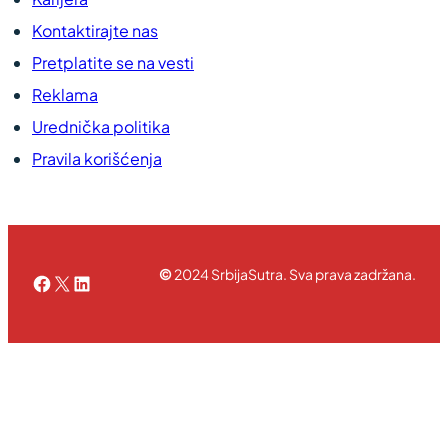
Kontaktirajte nas
Pretplatite se na vesti
Reklama
Urednička politika
Pravila korišćenja
©
2024 SrbijaSutra. Sva prava zadržana.
Facebook
X
LinkedIn