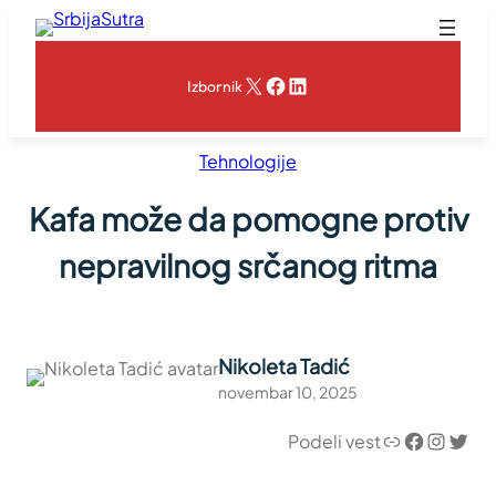
Skoči
na
sadržaj
X
Facebook
LinkedIn
Izbornik
Tehnologije
Kafa može da pomogne protiv
nepravilnog srčanog ritma
Nikoleta Tadić
novembar 10, 2025
Link
Facebook
Instagram
Twitter
Podeli vest