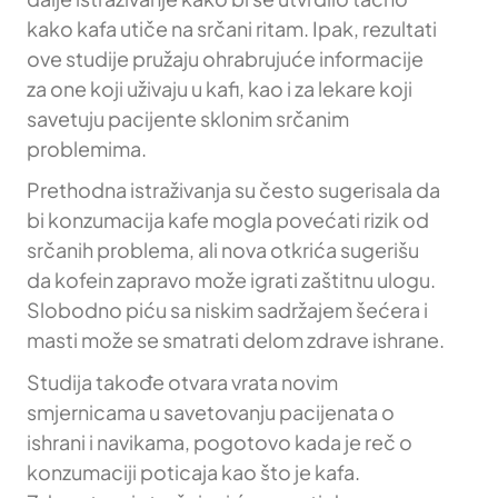
kako kafa utiče na srčani ritam. Ipak, rezultati
ove studije pružaju ohrabrujuće informacije
za one koji uživaju u kafi, kao i za lekare koji
savetuju pacijente sklonim srčanim
problemima.
Prethodna istraživanja su često sugerisala da
bi konzumacija kafe mogla povećati rizik od
srčanih problema, ali nova otkrića sugerišu
da kofein zapravo može igrati zaštitnu ulogu.
Slobodno piću sa niskim sadržajem šećera i
masti može se smatrati delom zdrave ishrane.
Studija takođe otvara vrata novim
smjernicama u savetovanju pacijenata o
ishrani i navikama, pogotovo kada je reč o
konzumaciji poticaja kao što je kafa.