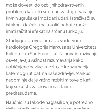
može dovesti do ozbiljnih zdravstvenih
problema kao što su srčani zastoj, stvaranje
krvnih ugrušaka i moždani udari. Istraživači su
istaknuli da čak i mala količina kafe može
imati zaštitni efekat na srčanu funkciju.
Studiju je sproveo tim pod vođstvom
kardiologa Gregorija Markusa sa Univerziteta
Kalifornija u San Francisku. Njihova istraživanja
osvetljavaju važnost razumevanja kako
uobičajene navike kao što je konzumacija
kafe mogu uticati na naše zdravlje. Markus
napominje da je važno razbiti mitove o kafi,
koji su često zasnovani na starim
predrasudama.
Naučnici su takođe naglasili da je potrebno
dalje istraživanje kako bi se utvrdilo tačno