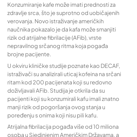
Konzumiranje kafe može imati prednosti za
zdravlje srca, što je suprotno od uobičajenih
verovanja. Novo istraživanje američkih
naučnika pokazalo je da kafa može smanjiti
rizik od atrijalne fibrilacije (AFib), vrste
nepravilnog srčanog ritma koja pogađa
brojne pacijente.
U okviru kliničke studije poznate kao DECAF,
istraživači su analizirali uticaj kofeina na srčani
ritam kod 200 pacijenata koji su redovno
doživljavali AFib. Studija je otkrila da su
pacijenti koji su konzumirali kafu imali znatno
manji rizik od pogoršanja ovog stanja u
poređenju s onima koji nisu pili kafu.
Atrijalna fibrilacija pogađa više od 10 miliona
osoba u Sjedinjenim Američkim Državama, a