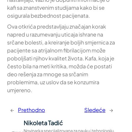
kafi sa znanstvenim studijama kako bi se
osigurala bezbednost pacijenata.
Ova otkrića predstavljaju značajan korak
napred u razumevanju uticaja ishrane na
srčane bolesti, a kreiranje boljih smjernica za
pacijente sa atrijalnom fibrilacijom može
poboljšati njihov kvalitet života. Kafa, koja je
često bila na meti kritika, možda će postati
deo rešenja za mnoge sa srčanim
problemima, uz uslov da se konzumira
umjereno.
←
Prethodno
Sledeće
→
Nikoleta Tadić
Novinarka specijalizovana za nauku i tehnologiju.