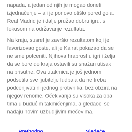
napada, a jedan od njih je mogao doneti
izjednačenje – ali je ponovo otišlo pored gola.
Real Madrid je i dalje pružao dobru igru, s
fokusom na održavanje rezultata.
Na kraju, susret je završio rezultatom koji je
favorizovao goste, ali je Kairat pokazao da se
ne sme potceniti. Njihova hrabrost u igri i želja
da se bore do kraja ostavili su snažan utisak
na prisutne. Ova utakmica je još jednom
podsetila sve ljubitelje fudbala da ne treba
podcenjivati ni jednog protivnika, bez obzira na
njegov renome. Očekivanja su visoka za oba
tima u budućim takmičenjima, a gledaoci se
nadaju novim uzbudljivim mečevima.
←
Prethodno
Sledeće
→