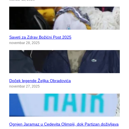
Saveti za Zdrav Božićni Post 2025
novembar 28, 2025
Doček legende Željka Obradovića
novembar 27, 2025
Ognjen Jaramaz u Cedevita Olimpiji, dok Partizan doživljava