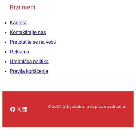
Brzi meni
Karijera
Kontaktirajte nas
Pretplatite se na vesti
Reklama
Urednička politika
Pravila korišćenja
©
2024 SrbijaSutra. Sva prava zadržana.
Facebook
X
LinkedIn