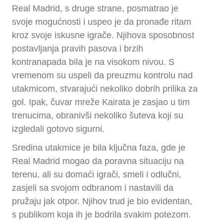
Real Madrid, s druge strane, posmatrao je
svoje mogućnosti i uspeo je da pronađe ritam
kroz svoje iskusne igrače. Njihova sposobnost
postavljanja pravih pasova i brzih
kontranapada bila je na visokom nivou. S
vremenom su uspeli da preuzmu kontrolu nad
utakmicom, stvarajući nekoliko dobrih prilika za
gol. Ipak, čuvar mreže Kairata je zasjao u tim
trenucima, obranivši nekoliko šuteva koji su
izgledali gotovo sigurni.
Sredina utakmice je bila ključna faza, gde je
Real Madrid mogao da poravna situaciju na
terenu, ali su domaći igrači, smeli i odlučni,
zasjeli sa svojom odbranom i nastavili da
pružaju jak otpor. Njihov trud je bio evidentan,
s publikom koja ih je bodrila svakim potezom.