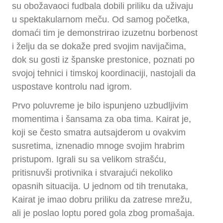
su obožavaoci fudbala dobili priliku da uživaju
u spektakularnom meču. Od samog početka,
domaći tim je demonstrirao izuzetnu borbenost
i želju da se dokaže pred svojim navijačima,
dok su gosti iz španske prestonice, poznati po
svojoj tehnici i timskoj koordinaciji, nastojali da
uspostave kontrolu nad igrom.
Prvo poluvreme je bilo ispunjeno uzbudljivim
momentima i šansama za oba tima. Kairat je,
koji se često smatra autsajderom u ovakvim
susretima, iznenadio mnoge svojim hrabrim
pristupom. Igrali su sa velikom strašću,
pritisnuvši protivnika i stvarajući nekoliko
opasnih situacija. U jednom od tih trenutaka,
Kairat je imao dobru priliku da zatrese mrežu,
ali je poslao loptu pored gola zbog promašaja.