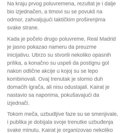
Na kraju prvog poluvremena, rezultat je i dalje
bio izjednačen, a timovi su se povukli na
odmor, zahvaljujući taktičkim proširenjima
svake strane.
Kada je počelo drugo poluvreme, Real Madrid
je jasno pokazao nameru da preuzme
inicijativu. Ubrzo su stvorili nekoliko opasnih
prilika, a konačno su uspeli da postignu gol
nakon odlične akcije u kojoj su se lepo
kombinovali. Ovaj trenutak je slomio duh
domaćih igrača, ali nisu odustajali. Kairat je
nastavio sa naporima, pokušavajući da
izjednači.
Tokom meča, uzbudljive faze su se smenjivale,
i publika je dobijala svoje trenutke uzbuđenja
svake minutu. Kairat je organizovao nekoliko