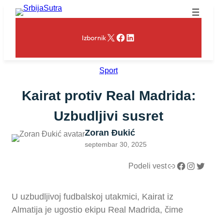
Skoči
na
sadržaj
X
Facebook
LinkedIn
Izbornik
Sport
Kairat protiv Real Madrida:
Uzbudljivi susret
Zoran Đukić
septembar 30, 2025
Link
Facebook
Instagram
Twitter
Podeli vest
U uzbudljivoj fudbalskoj utakmici, Kairat iz
Almatija je ugostio ekipu Real Madrida, čime