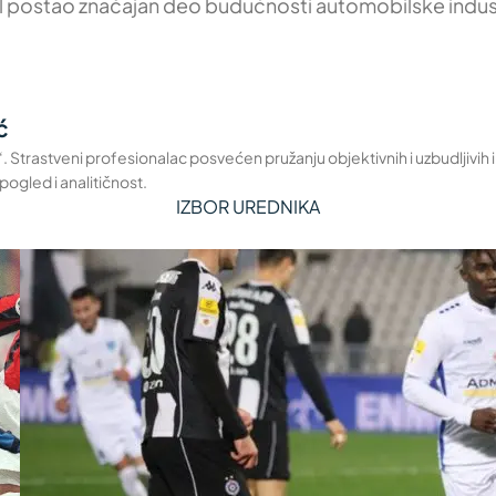
l postao značajan deo budućnosti automobilske industrij
ć
a“. Strastveni profesionalac posvećen pružanju objektivnih i uzbudljivih
pogled i analitičnost.
IZBOR UREDNIKA