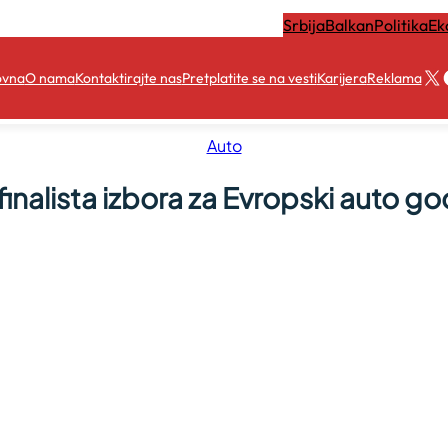
Srbija
Balkan
Politika
Ek
X
ovna
O nama
Kontaktirajte nas
Pretplatite se na vesti
Karijera
Reklama
Auto
 finalista izbora za Evropski auto g