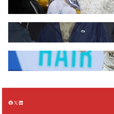
Saveti za Zdrav Božićni Post 2025
novembar 28, 2025
Doček legende Željka Obradovića
novembar 27, 2025
Ognjen Jaramaz u Cedevita Olimpiji, dok
Partizan doživljava promene
novembar 27, 2025
Facebook
X
LinkedIn