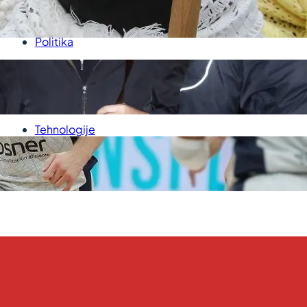
P
Medicina
Politika
Sport
Srbija
Svet
Tehnologije