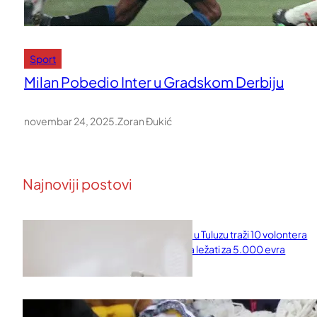
Sport
Milan Pobedio Inter u Gradskom Derbiju
novembar 24, 2025
.
Zoran Đukić
Najnoviji postovi
Naučni institut u Tuluzu traži 10 volontera
koji će 10 dana ležati za 5.000 evra
februar 11, 2026