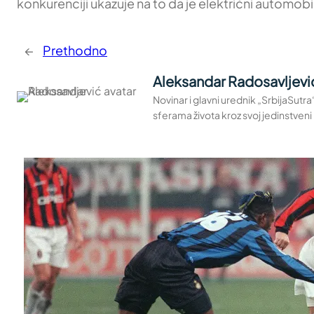
konkurenciji ukazuje na to da je električni automobi
←
Prethodno
Aleksandar Radosavljevi
Novinar i glavni urednik „SrbijaSutr
sferama života kroz svoj jedinstveni 