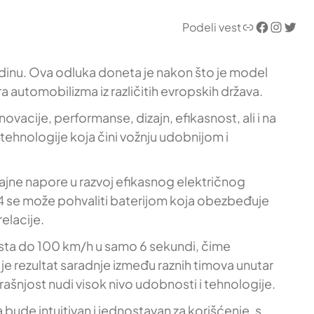
Link
Facebook
Instagram
Twitter
Podeli vest
odinu. Ova odluka doneta je nakon što je model
a automobilizma iz različitih evropskih država.
acije, performanse, dizajn, efikasnost, ali i na
 tehnologije koja čini vožnju udobnijom i
načajne napore u razvoj efikasnog električnog
4 se može pohvaliti baterijom koja obezbeđuje
elacije.
sta do 100 km/h u samo 6 sekundi, čime
 je rezultat saradnje između raznih timova unutar
rašnjost nudi visok nivo udobnosti i tehnologije.
a bude intuitivan i jednostavan za korišćenje, s