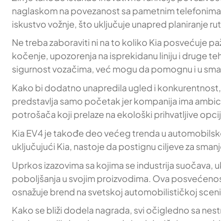
naglaskom na povezanost sa pametnim telefonima i n
iskustvo vožnje, što uključuje unapred planiranje ru
Ne treba zaboraviti ni na to koliko Kia posvećuje
kočenje, upozorenja na isprekidanu liniju i druge 
sigurnost vozačima, već mogu da pomognu i u sman
Kako bi dodatno unapredila ugled i konkurentnost, K
predstavlja samo početak jer kompanija ima ambicioz
potrošača koji prelaze na ekološki prihvatljive opcij
Kia EV4 je takođe deo većeg trenda u automobilskoj 
uključujući Kia, nastoje da postignu ciljeve za smanj
Uprkos izazovima sa kojima se industrija suočava, u
poboljšanja u svojim proizvodima. Ova posvećenost 
osnažuje brend na svetskoj automobilističkoj sceni
Kako se bliži dodela nagrada, svi očigledno sa nestr