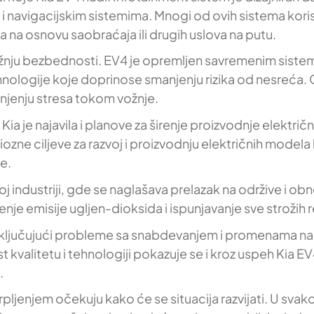
avigacijskim sistemima. Mnogi od ovih sistema korist
ta na osnovu saobraćaja ili drugih uslova na putu.
 pažnju bezbednosti. EV4 je opremljen savremenim sis
tehnologije koje doprinose smanjenju rizika od nesreća
jenju stresa tokom vožnje.
ia je najavila i planove za širenje proizvodnje elektri
ne ciljeve za razvoj i proizvodnju električnih modela 
e.
industriji, gde se naglašava prelazak na održive i ob
enje emisije ugljen-dioksida i ispunjavanje sve strožih r
ključujući probleme sa snabdevanjem i promenama na trži
kvalitetu i tehnologiji pokazuje se i kroz uspeh Kia 
.
pljenjem očekuju kako će se situacija razvijati. U svak