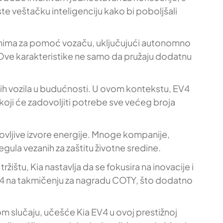
e veštačku inteligenciju kako bi poboljšali
temima za pomoć vozaču, uključujući autonomno
. Ove karakteristike ne samo da pružaju dodatnu
čnih vozila u budućnosti. U ovom kontekstu, EV4
koji će zadovoljiti potrebe sve većeg broja
novljive izvore energije. Mnoge kompanije,
egula vezanih za zaštitu životne sredine.
štu, Kia nastavlja da se fokusira na inovacije i
EV4 na takmičenju za nagradu COTY, što dodatno
om slučaju, učešće Kia EV4 u ovoj prestižnoj