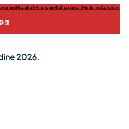
onomija
Hronika
Tehnologije
Kultura
Sport
Medicina
Auto
Svet
Facebook
LinkedIn
odine 2026.