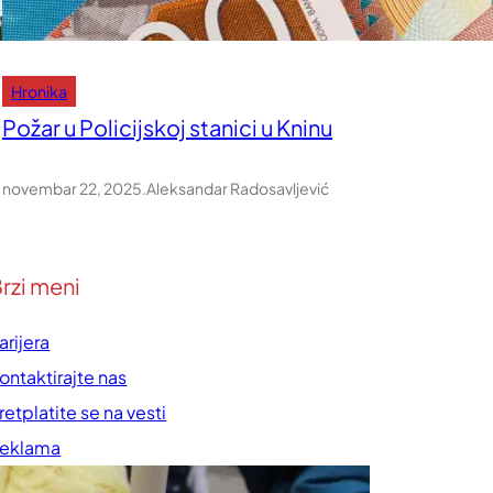
Hronika
Požar u Policijskoj stanici u Kninu
novembar 22, 2025
.
Aleksandar Radosavljević
rzi meni
arijera
ontaktirajte nas
retplatite se na vesti
eklama
rednička politika