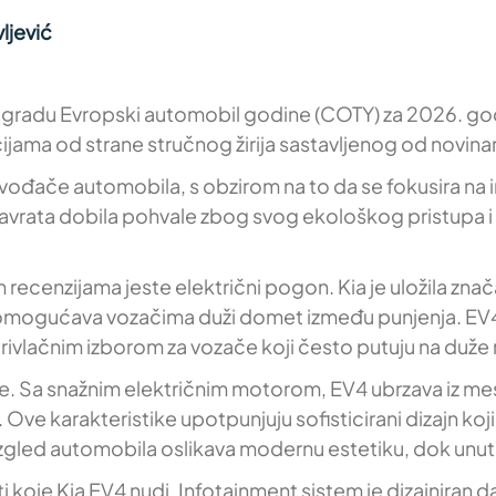
ljević
nu nagradu Evropski automobil godine (COTY) za 2026. g
jama od strane stručnog žirija sastavljenog od novinar
ače automobila, s obzirom na to da se fokusira na inov
 navrata dobila pohvale zbog svog ekološkog pristupa i
ojim recenzijama jeste električni pogon. Kia je uložila z
i omogućava vozačima duži domet između punjenja. EV
ivlačnim izborom za vozače koji često putuju na duže r
e. Sa snažnim električnim motorom, EV4 ubrzava iz me
Ove karakteristike upotpunjuju sofisticirani dizajn koji
i izgled automobila oslikava modernu estetiku, dok unut
i koje Kia EV4 nudi. Infotainment sistem je dizajniran d