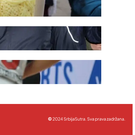
ravila korišćenja
©
2024 SrbijaSutra. Sva prava zadržana.