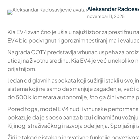
Aleksandar Radosav
novembar 11, 2025
Kia EV4 zvanično je ušla u najuži izbor za prestiž
EV4 bio podvrgnut rigoroznim testiranjima i evaluaci
Nagrada COTY predstavlja vrhunac uspeha za proizvođ
uticaj na životnu sredinu. Kia EV4 je već u nekoliko
prijatnijom.
Jedan od glavnih aspekata koji su žiriji istakli u sv
sistema koji ne samo da smanjuje zagađenje, već 
do 500 kilometara autonomije, što ga čini veoma pr
Pored toga, model EV4 nudi i vrhunske performans
pokazuje da je sposoban za brzu i dinamičnu vožnju. 
Kijinog istraživačkog i razvoja odeljenja. Spoljašnj
Žiri je takođe istakao inovativne funkcije povezivost