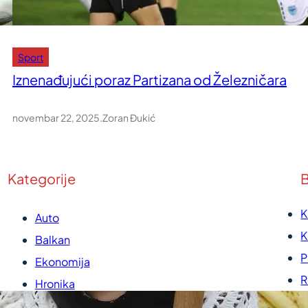
Sport
Iznenađujući poraz Partizana od Železničara
novembar 22, 2025
.
Zoran Đukić
Kategorije
B
K
Auto
K
Balkan
P
Ekonomija
R
Hronika
U
Kultura