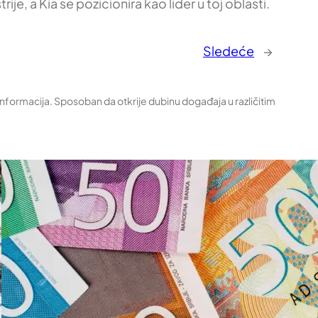
e, a Kia se pozicionira kao lider u toj oblasti.
Sledeće
→
 informacija. Sposoban da otkrije dubinu događaja u različitim