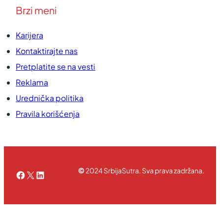
Brzi meni
Karijera
Kontaktirajte nas
Pretplatite se na vesti
Reklama
Urednička politika
Pravila korišćenja
©
2024 SrbijaSutra. Sva prava zadržana.
Facebook
X
LinkedIn