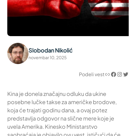
Slobodan Nikolić
novembar 10, 2025
Link
Facebook
Instagram
Twitter
Podeli vest
Kina je donela značajnu odluku da ukine
posebne lučke takse za američke brodove,
koja će trajati godinu dana, a ovaj potez
predstavlja odgovor na slične mere koje je
uvela Amerika. Kinesko Ministarstvo
saobraćaja je objavilo ovu vest, ističući da će