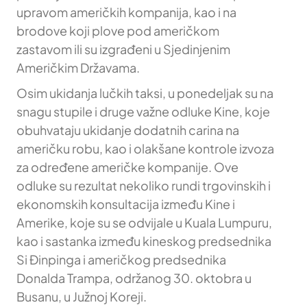
upravom američkih kompanija, kao i na
brodove koji plove pod američkom
zastavom ili su izgrađeni u Sjedinjenim
Američkim Državama.
Osim ukidanja lučkih taksi, u ponedeljak su na
snagu stupile i druge važne odluke Kine, koje
obuhvataju ukidanje dodatnih carina na
američku robu, kao i olakšane kontrole izvoza
za određene američke kompanije. Ove
odluke su rezultat nekoliko rundi trgovinskih i
ekonomskih konsultacija između Kine i
Amerike, koje su se odvijale u Kuala Lumpuru,
kao i sastanka između kineskog predsednika
Si Đinpinga i američkog predsednika
Donalda Trampa, održanog 30. oktobra u
Busanu, u Južnoj Koreji.