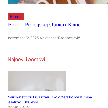
Hronika
Požar u Policijskoj stanici u Kninu
novembar 22, 2025
.
Aleksandar Radosavljević
Najnoviji postovi
Naučni institut u Tuluzu traži 10 volontera koji će 10 dana
ležati za 5.000 evra
februar 11, 2026