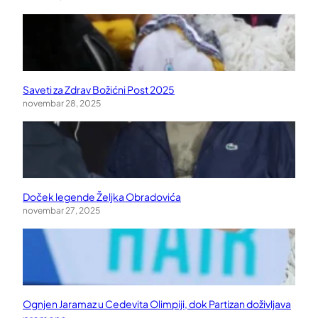
Saveti za Zdrav Božićni Post 2025
novembar 28, 2025
Doček legende Željka Obradovića
novembar 27, 2025
Ognjen Jaramaz u Cedevita Olimpiji, dok Partizan doživljava