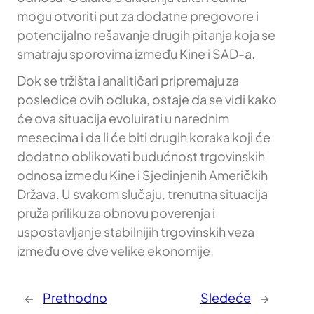
mogu otvoriti put za dodatne pregovore i
potencijalno rešavanje drugih pitanja koja se
smatraju sporovima između Kine i SAD-a.
Dok se tržišta i analitičari pripremaju za
posledice ovih odluka, ostaje da se vidi kako
će ova situacija evoluirati u narednim
mesecima i da li će biti drugih koraka koji će
dodatno oblikovati budućnost trgovinskih
odnosa između Kine i Sjedinjenih Američkih
Država. U svakom slučaju, trenutna situacija
pruža priliku za obnovu poverenja i
uspostavljanje stabilnijih trgovinskih veza
između ove dve velike ekonomije.
←
Prethodno
Sledeće
→