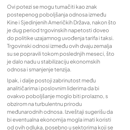
Ovi potezi se mogu tumačiti kao znak
postepenog poboljšanja odnosa između
Kine i Sjedinjenih Američkih Država, nakon što
je dug period trgovinskih napetosti doveo
do politike uzajamnog uvođenja tarifa i taksi.
Trgovinski odnosi između ovih dvaju zemalja
su se popravili tokom poslednjih meseci, što
je dalo nadu u stabilizaciju ekonomskih
odnosa i smanjenje tenzija.
Ipak, i dalje postoji zabrinutost među
analitičarima i poslovnim liderima da bi
ovakvo poboljšanje moglo biti prolazno, s
obzirom na turbulentnu prirodu
međunarodnih odnosa. Izveštaji sugerišu da
bi eventualna ekonomija mogla imati koristi
od ovih odluka, posebno u sektorima koji se