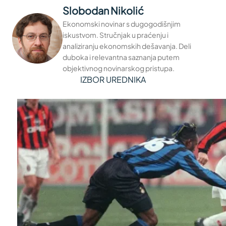
Slobodan Nikolić
Ekonomski novinar s dugogodišnjim
iskustvom. Stručnjak u praćenju i
analiziranju ekonomskih dešavanja. Deli
duboka i relevantna saznanja putem
objektivnog novinarskog pristupa.
IZBOR UREDNIKA