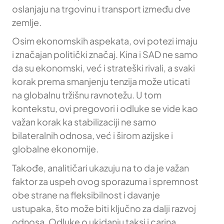
oslanjaju na trgovinu i transport između dve
zemlje.
Osim ekonomskih aspekata, ovi potezi imaju
i značajan politički značaj. Kina i SAD ne samo
da su ekonomski, već i strateški rivali, a svaki
korak prema smanjenju tenzija može uticati
na globalnu tržišnu ravnotežu. U tom
kontekstu, ovi pregovori i odluke se vide kao
važan korak ka stabilizaciji ne samo
bilateralnih odnosa, već i širom azijske i
globalne ekonomije.
Takođe, analitičari ukazuju na to da je važan
faktor za uspeh ovog sporazuma i spremnost
obe strane na fleksibilnost i davanje
ustupaka, što može biti ključno za dalji razvoj
odnosa. Odluke o ukidanju taksi i carina