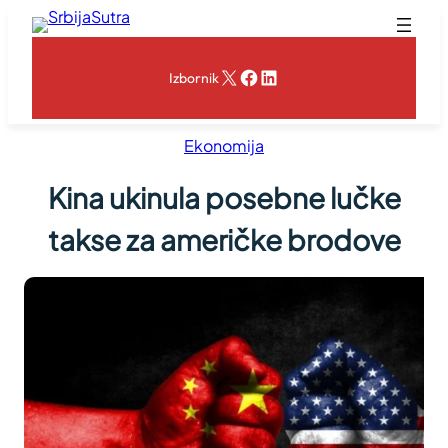
Skoči
na
sadržaj
X
Facebook
LinkedIn
Izbornik
Ekonomija
Kina ukinula posebne lučke
takse za američke brodove