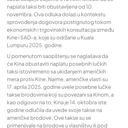
naplata taksi biti obustavljena od 10.
novembra. Ova odluka dolazi u kontekstu
sprovođenja dogovora postignutog tokom
ekonomskih i trgovinskih konsultacija između
Kine i SAD-a, koje su održane u Kuala
Lumpuru 2025. godine.
U pomenutom saopštenju se naglašava da
će Kina obustaviti naplatu posebnih lučkih
taksi istovremeno sa ukidanjem američkih
mera protiv Kine. Naime, američke vlasti su
17. aprila 2025. godine uvele posebne lučke
takse brodovima koji su povezani sa Kinom, a
kao odgovor na to, Kina je 14. oktobra iste
godine odlučila da uvede svoje takse na
američke brodove. Ove takse su se
primenjivale na brodove u vlasništvu ili pod