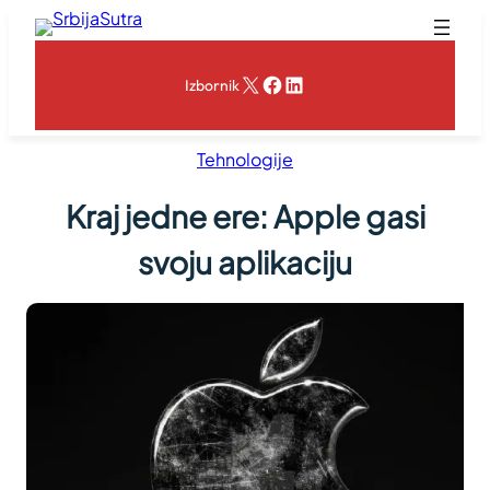
Skoči
na
sadržaj
X
Facebook
LinkedIn
Izbornik
Tehnologije
Kraj jedne ere: Apple gasi
svoju aplikaciju