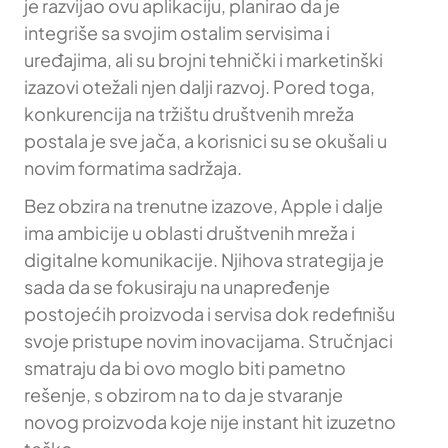
je razvijao ovu aplikaciju, planirao da je
integriše sa svojim ostalim servisima i
uređajima, ali su brojni tehnički i marketinški
izazovi otežali njen dalji razvoj. Pored toga,
konkurencija na tržištu društvenih mreža
postala je sve jača, a korisnici su se okušali u
novim formatima sadržaja.
Bez obzira na trenutne izazove, Apple i dalje
ima ambicije u oblasti društvenih mreža i
digitalne komunikacije. Njihova strategija je
sada da se fokusiraju na unapređenje
postojećih proizvoda i servisa dok redefinišu
svoje pristupe novim inovacijama. Stručnjaci
smatraju da bi ovo moglo biti pametno
rešenje, s obzirom na to da je stvaranje
novog proizvoda koje nije instant hit izuzetno