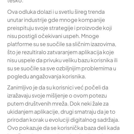
teško.
Ova odluka dolazi i u svetlu šireg trenda
unutar industrije gde mnoge kompanije
preispituju svoje strategije i proizvode koji
nisu postigli očekivani uspeh. Mnoge
platforme su se suočile sa sličnim izazovima,
što je rezultiralo zatvaranjem aplikacija koje
nisu uspele da privuku veliku bazu korisnika ili
su se suočile sa sve ozbiljnijim problemima u
pogledu angažovanja korisnika.
Zanimljivo je da su korisnici već počeli da
izražavaju svoje mišljenje o ovom potezu
putem društvenih mreža. Dok neki žale za
ukidanjem aplikacije, drugi smatraju da je to
prirodan korak u evoluciji digitalnog sadržaja.
Ovo pokazuje da se korisnička baza deli kada