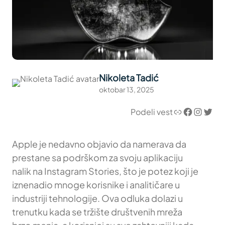
Nikoleta Tadić
oktobar 13, 2025
Link
Facebook
Instagram
Twitter
Podeli vest
Apple je nedavno objavio da namerava da
prestane sa podrškom za svoju aplikaciju
nalik na Instagram Stories, što je potez koji je
iznenadio mnoge korisnike i analitičare u
industriji tehnologije. Ova odluka dolazi u
trenutku kada se tržište društvenih mreža