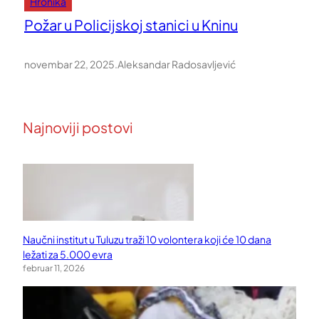
Hronika
Požar u Policijskoj stanici u Kninu
novembar 22, 2025
.
Aleksandar Radosavljević
Najnoviji postovi
Naučni institut u Tuluzu traži 10 volontera koji će 10 dana
ležati za 5.000 evra
februar 11, 2026