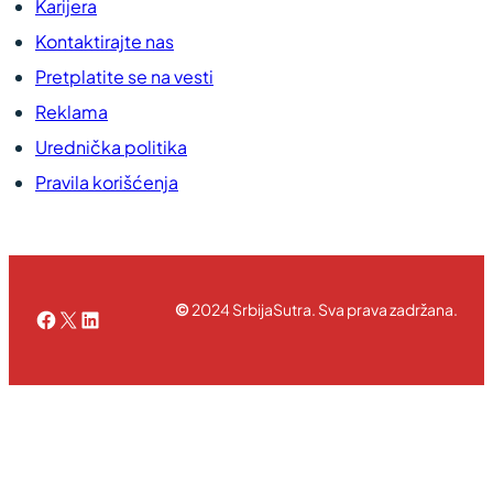
Karijera
Kontaktirajte nas
Pretplatite se na vesti
Reklama
Urednička politika
Pravila korišćenja
©
2024 SrbijaSutra. Sva prava zadržana.
Facebook
X
LinkedIn