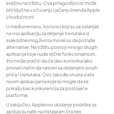
svežinu na tržištu. Ova prilagodljivost može
biti ključna u očuvanju i jačanju brenda Apple
u budućnosti.
U međuvremenu, korisnici koji su se oslanjali
na ovu aplikaciju za deljenje trenutaka iz
svakodnevnog života morali su da potraže
alternative. Na tržištu postoji mnogo drugih
aplikacija koje nude slične funkcionalnosti,
što može značiti da će deo korisnika lako
pronaći način da nastavi sa deljenjem svojih
priča i trenutaka. Ovo takođe otvara vrata
novim aplikacijama koje bi mogle da se
pokažu kao konkurencija za postojeće
platforme.
U zaključku, Appleovo ukidanje podrške za
aplikaciju nalik na Instagram Stories