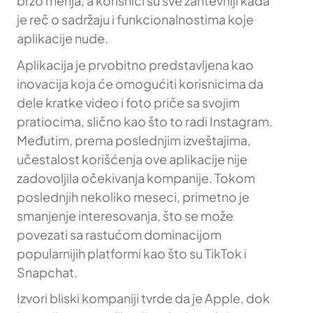
brzo menja, a korisnici su sve zahtevniji kada
je reč o sadržaju i funkcionalnostima koje
aplikacije nude.
Aplikacija je prvobitno predstavljena kao
inovacija koja će omogućiti korisnicima da
dele kratke video i foto priče sa svojim
pratiocima, slično kao što to radi Instagram.
Međutim, prema poslednjim izveštajima,
učestalost korišćenja ove aplikacije nije
zadovoljila očekivanja kompanije. Tokom
poslednjih nekoliko meseci, primetno je
smanjenje interesovanja, što se može
povezati sa rastućom dominacijom
popularnijih platformi kao što su TikTok i
Snapchat.
Izvori bliski kompaniji tvrde da je Apple, dok