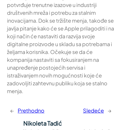
potvrđuje trenutne izazove u industriji
društvenih mreža i potrebu za stalnim
inovacijama. Dok se tržište menja, takođe se
javlja pitanje kako će se Apple prilagoditi i na
koji način će nastaviti da razvija svoje
digitalne proizvode u skladu sa potrebama i
željama korisnika. Očekuje se da će
kompanija nastaviti sa fokusiranjem na
unapređenje postojećih servisa i
istraživanjem novih mogućnosti koje će
zadovoljiti zahtevnu publiku koja se stalno
menja.
←
Prethodno
Sledeće
→
Nikoleta Tadić