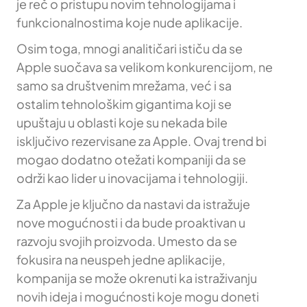
je reč o pristupu novim tehnologijama i
funkcionalnostima koje nude aplikacije.
Osim toga, mnogi analitičari ističu da se
Apple suočava sa velikom konkurencijom, ne
samo sa društvenim mrežama, već i sa
ostalim tehnološkim gigantima koji se
upuštaju u oblasti koje su nekada bile
isključivo rezervisane za Apple. Ovaj trend bi
mogao dodatno otežati kompaniji da se
održi kao lider u inovacijama i tehnologiji.
Za Apple je ključno da nastavi da istražuje
nove mogućnosti i da bude proaktivan u
razvoju svojih proizvoda. Umesto da se
fokusira na neuspeh jedne aplikacije,
kompanija se može okrenuti ka istraživanju
novih ideja i mogućnosti koje mogu doneti