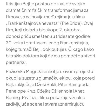
Kristijan Bejl je postao poznat po svojim
dramatičnim fizičkim transformacijama za
filmove, a najnovija među njima je u filmu
„Frankenštajnova nevesta“ (The Bride). Ovaj
film, koji dolazi u bioskope 2. oktobra,
donosi priču smeštenu u tridesete godine
20. veka i prati usamljenog Frankenštajna,
kojeg tumači Bejl, dok putuje u Čikago kako
bi tražio doktora koji će mu pomoći da stvori
partnerku.
Režiserka Megi Džilenhol je u ovom projektu
okupila izuzetnu glumačku ekipu, koja pored
Bejla uključuje Džesi Bakli, Piter Sarsgrada,
Penelope Kruz, Džejka Džilenhola i Anet
Bening. Prvi tizer filma pokazuje vizualno
zadivljujuće scene i stvara uznemirujuću