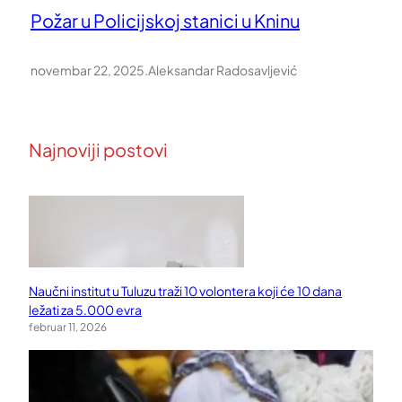
Požar u Policijskoj stanici u Kninu
novembar 22, 2025
.
Aleksandar Radosavljević
Najnoviji postovi
Naučni institut u Tuluzu traži 10 volontera koji će 10 dana
ležati za 5.000 evra
februar 11, 2026