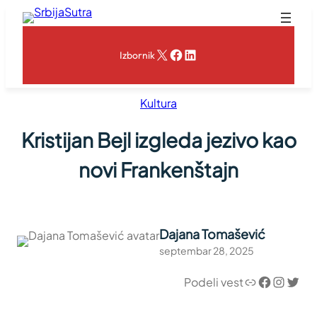
Skoči
na
sadržaj
X
Facebook
LinkedIn
Izbornik
Kultura
Kristijan Bejl izgleda jezivo kao
novi Frankenštajn
Dajana Tomašević
septembar 28, 2025
Link
Facebook
Instagram
Twitter
Podeli vest