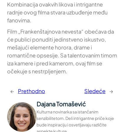
Kombinacija ovakvih likova i intrigantne
radnje ovog filma stvara uzbuđenje među
fanovima.
Film „Frankenštajnova nevesta“ obećava da
će publici ponuditi jedinstveno iskustvo,
mešajući elemente horora, drame i
romantične opsesije. Sa talentovanim timom
iza kamere i pred kamerom, ovaj film se
očekuje s nestrpljenjem.
←
Prethodno
Sledeće
→
Dajana Tomašević
Kulturna novinarka sa istančanim
senzibilitetom. Deli intrigantne priče koje
bude inspiraciju i osvetljavaju različite
aspekte kulture.