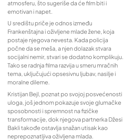
atmosferu, što sugeriše da će film biti i
emotivan i napet.
U središtu priče je odnos između
Frankenštajna i oživljene mlade žene, koja
postaje njegova nevesta. Kada policija
počne da se meša, a njen dolazak stvara
socijalni nemir, stvari se dodatno komplikuju.
Tako se radnja filma razvija u smeru mračnih
tema, uključujući opsesivnu ljubav, nasilje i
moralne dileme.
Kristijan Bejl, poznat po svojoj posvećenosti
uloga, još jednom pokazuje svoje glumačke
sposobnosti i spremnost na fizičke
transformacije, dok njegova partnerka Džesi
Bakli takođe ostavlja snažan utisak kao
neprepoznatljiva oživljena mlada.