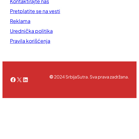
Kontaktirajte nas
Pretplatite se na vesti
Reklama
Urednička politika
Pravila korišćenja
©
2024 SrbijaSutra. Sva prava zadržana.
Facebook
X
LinkedIn