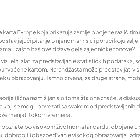
karta Evrope koja prikazuje zemlje obojene različitim
ostavljajući pitanje o njenom smislu i poruci koju šalje. 
jama, i zašto baš ove države dele zajedničke tonove?
izuelni alati za predstavljanje statističkih podataka, s
 su obuhvaćene kartom. Narandžasta može predstavljati 
k u obrazovanju. Tamno crvena, sa druge strane, može 
eorije i lična razmišljanja o tome šta one znače, a diskusi
 koji se mogu povezati sa svakom od predstavljenih držav
 može menjati tokom vremena.
eć poznate po visokom životnom standardu, obojene u plav
nu dobrobit i obezbeđivanje visokog obrazovanja i zdra