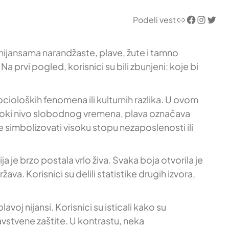
Link
Facebook
Instagram
Twitter
Podeli vest
 nijansama narandžaste, plave, žute i tamno
Na prvi pogled, korisnici su bili zbunjeni: koje bi
ocioloških fenomena ili kulturnih razlika. U ovom
visoki nivo slobodnog vremena, plava označava
simbolizovati visoku stopu nezaposlenosti ili
ja je brzo postala vrlo živa. Svaka boja otvorila je
a. Korisnici su delili statistike drugih izvora,
oj nijansi. Korisnici su isticali kako su
vstvene zaštite. U kontrastu, neka