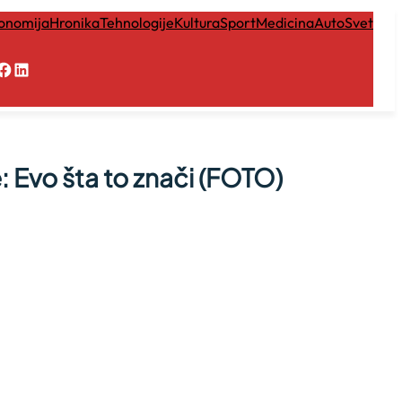
onomija
Hronika
Tehnologije
Kultura
Sport
Medicina
Auto
Svet
Facebook
LinkedIn
: Evo šta to znači (FOTO)