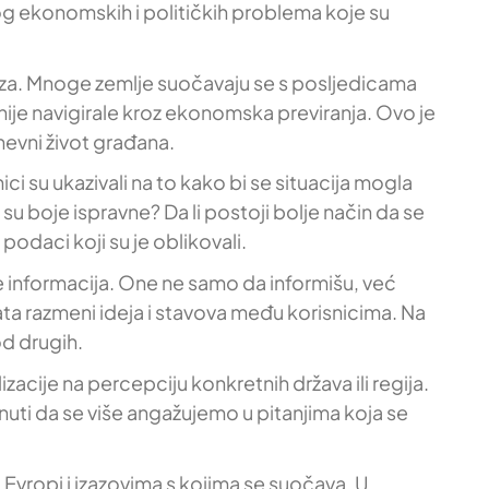
 ekonomskih i političkih problema koje su
 kriza. Mnoge zemlje suočavaju se s posljedicama
je navigirale kroz ekonomska previranja. Ovo je
nevni život građana.
i su ukazivali na to kako bi se situacija mogla
i su boje ispravne? Da li postoji bolje način da se
 podaci koji su je oblikovali.
je informacija. One ne samo da informišu, već
ata razmeni ideja i stavova među korisnicima. Na
od drugih.
zacije na percepciju konkretnih država ili regija.
uti da se više angažujemo u pitanjima koja se
 Evropi i izazovima s kojima se suočava. U