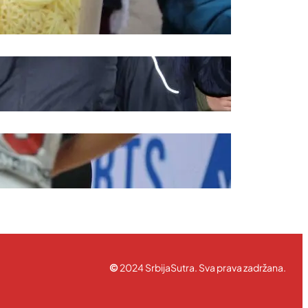
ravila korišćenja
©
2024 SrbijaSutra. Sva prava zadržana.