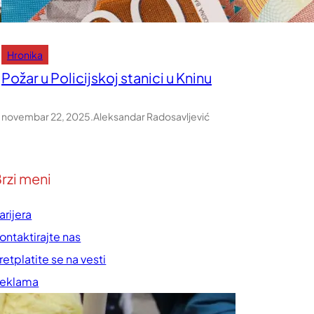
Hronika
Požar u Policijskoj stanici u Kninu
novembar 22, 2025
.
Aleksandar Radosavljević
rzi meni
arijera
ontaktirajte nas
retplatite se na vesti
eklama
rednička politika