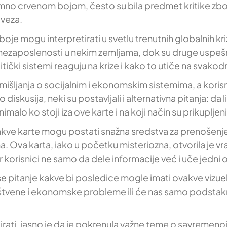
o crvenom bojom, često su bila predmet kritike zbog
aveza.
e boje mogu interpretirati u svetlu trenutnih globalnih
zaposlenosti u nekim zemljama, dok su druge uspešni
tički sistemi reaguju na krize i kako to utiče na svakod
šljanja o socijalnim i ekonomskim sistemima, a korisnic
iskusija, neki su postavljali i alternativna pitanja: da l
alo ko stoji iza ove karte i na koji način su prikupljeni
, ovakve karte mogu postati snažna sredstva za prenošen
. Ova karta, iako u početku misteriozna, otvorila je vr
 korisnici ne samo da dele informacije već i uče jedni 
se pitanje kakve bi posledice mogle imati ovakve vizueli
uštvene i ekonomske probleme ili će nas samo podstakn
tirati, jasno je da je pokrenula važne teme o savremenoj