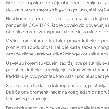
istočnoevropska područja obeležena zemljama tamn
doživela nakon raspada Jugoslavije i Sovjetskog S
Neki komentatori su se fokusirali na način na koji s
pandemije COVID-19, što je dovelo do povećanja ne
otvorilo prostor za raspravu o tome kako vlade i poli
Većina komentara se kretala u pravcu kritičkog promi
promeniti u budućnosti. Iako je karta izazvala mnogo d
označe slične karakteristike? Mnoge korisnike je zanim
U svetu u kojem su vizuelni sadržaji sve prisutniji
podstiču i kritičko razmišljanje o društvenim temama
Reddit-u je ovo poznato kao važan social aspect jer
S obzirom na to da se diskusija nastavlja, postavlja 
Da li će one promeniti način na koji gledamo na dr
tiču našeg okruženja?
Bez obzira na to kako će se ova karta dalje interpre