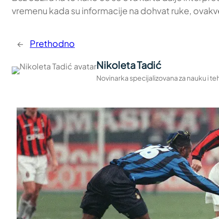
vremenu kada su informacije na dohvat ruke, ovakve 
←
Prethodno
Nikoleta Tadić
Novinarka specijalizovana za nauku i teh