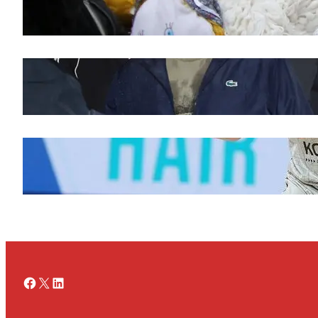
Saveti za Zdrav Božićni Post 2025
novembar 28, 2025
Doček legende Željka Obradovića
novembar 27, 2025
Ognjen Jaramaz u Cedevita Olimpiji, dok
Partizan doživljava promene
novembar 27, 2025
Facebook
X
LinkedIn