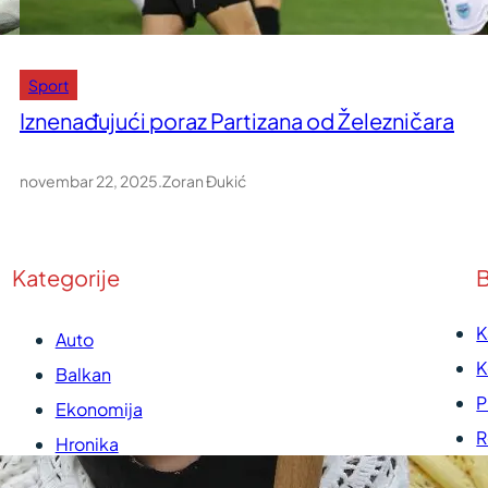
Sport
Iznenađujući poraz Partizana od Železničara
novembar 22, 2025
.
Zoran Đukić
Kategorije
B
K
Auto
K
Balkan
P
Ekonomija
R
Hronika
U
Kultura