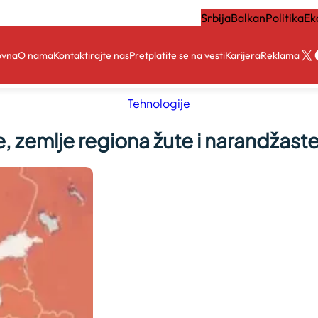
Srbija
Balkan
Politika
Ek
X
ovna
O nama
Kontaktirajte nas
Pretplatite se na vesti
Karijera
Reklama
Tehnologije
, zemlje regiona žute i narandžaste