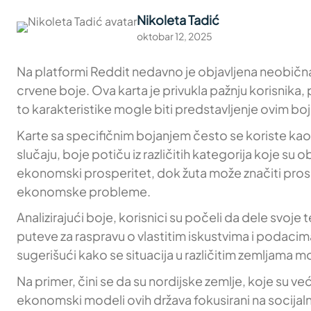
Nikoleta Tadić
oktobar 12, 2025
Na platformi Reddit nedavno je objavljena neobična 
crvene boje. Ova karta je privukla pažnju korisnika, p
to karakteristike mogle biti predstavljenje ovim bo
Karte sa specifičnim bojanjem često se koriste kao v
slučaju, boje potiču iz različitih kategorija koje
ekonomski prosperitet, dok žuta može značiti prose
ekonomske probleme.
Analizirajući boje, korisnici su počeli da dele svoje t
puteve za raspravu o vlastitim iskustvima i podacima
sugerišući kako se situacija u različitim zemljama
Na primer, čini se da su nordijske zemlje, koje su v
ekonomski modeli ovih država fokusirani na socijal