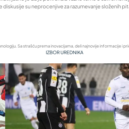
diskusije su neprocenjive za razumevanje složenih pita
nologiju. Sa strašću prema inovacijama, deli najnovije informacije i pri
IZBOR UREDNIKA