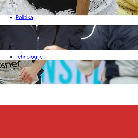
P
Medicina
Politika
Sport
Srbija
Svet
Tehnologije