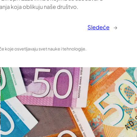
nja koja oblikuju naše društvo.
Sledeće
→
če koje osvetljavaju svet nauke i tehnologije.