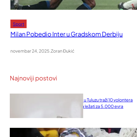
Sport
Milan Pobedio Inter u Gradskom Derbiju
novembar 24, 2025
.
Zoran Đukić
Najnoviji postovi
Naučni institut u Tuluzu traži 10 volontera
koji će 10 dana ležati za 5.000 evra
februar 11, 2026