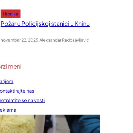
Hronika
Požar u Policijskoj stanici u Kninu
novembar 22, 2025
.
Aleksandar Radosavljević
rzi meni
arijera
ontaktirajte nas
retplatite se na vesti
eklama
rednička politika
ravila korišćenja