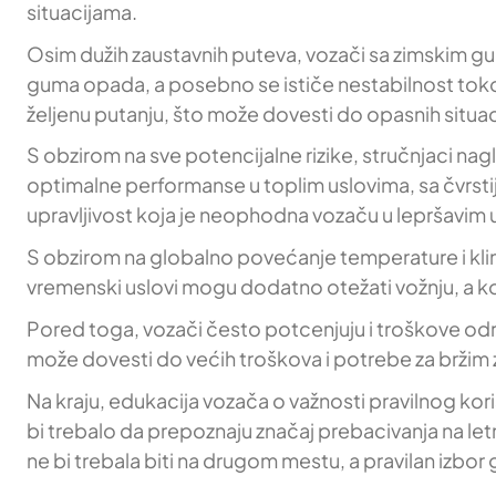
situacijama.
Osim dužih zaustavnih puteva, vozači sa zimskim gum
guma opada, a posebno se ističe nestabilnost toko
željenu putanju, što može dovesti do opasnih situac
S obzirom na sve potencijalne rizike, stručnjaci n
optimalne performanse u toplim uslovima, sa čvrstij
upravljivost koja je neophodna vozaču u lepršavim 
S obzirom na globalno povećanje temperature i kli
vremenski uslovi mogu dodatno otežati vožnju, a ko
Pored toga, vozači često potcenjuju i troškove odr
može dovesti do većih troškova i potrebe za brž
Na kraju, edukacija vozača o važnosti pravilnog kor
bi trebalo da prepoznaju značaj prebacivanja na let
ne bi trebala biti na drugom mestu, a pravilan izbor 