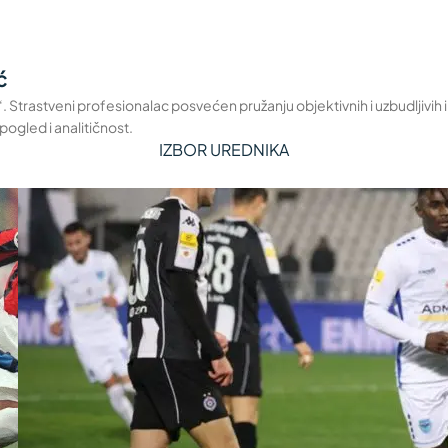
ć
a“. Strastveni profesionalac posvećen pružanju objektivnih i uzbudljivih
pogled i analitičnost.
IZBOR UREDNIKA