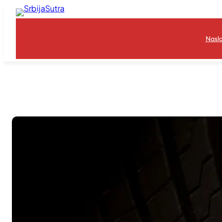
Skoči
na
sadržaj
Nasl