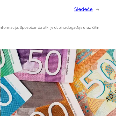
Sledeće
→
 informacija. Sposoban da otkrije dubinu događaja u različitim