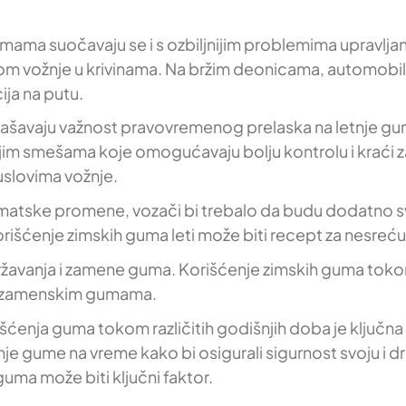
ama suočavaju se i s ozbiljnijim problemima upravljan
m vožnje u krivinama. Na bržim deonicama, automobili 
ija na putu.
aglašavaju važnost pravovremenog prelaska na letnje gu
im smešama koje omogućavaju bolju kontrolu i kraći zau
uslovima vožnje.
matske promene, vozači bi trebalo da budu dodatno sv
rišćenje zimskih guma leti može biti recept za nesreću
žavanja i zamene guma. Korišćenje zimskih guma tokom 
im zamenskim gumama.
išćenja guma tokom različitih godišnjih doba je ključn
nje gume na vreme kako bi osigurali sigurnost svoju i
guma može biti ključni faktor.