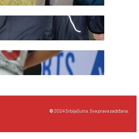
©
2024 SrbijaSutra. Sva prava zadržana.