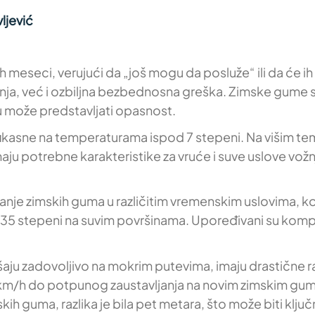
ljević
 meseci, verujući da „još mogu da posluže“ ili da će i
šenja, već i ozbiljna bezbednosna greška. Zimske gume 
tu može predstavljati opasnost.
kasne na temperaturama ispod 7 stepeni. Na višim tem
 potrebne karakteristike za vruće i suve uslove vožnj
e zimskih guma u različitim vremenskim uslovima, koji 
5 stepeni na suvim površinama. Upoređivani su komplet
aju zadovoljivo na mokrim putevima, imaju drastične r
km/h do potpunog zaustavljanja na novim zimskim guma
ih guma, razlika je bila pet metara, što može biti klj