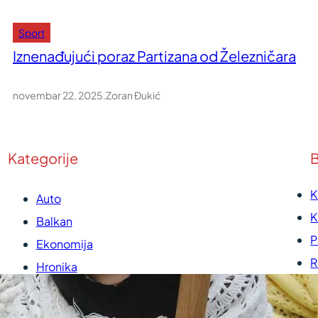
Sport
Iznenađujući poraz Partizana od Železničara
novembar 22, 2025
.
Zoran Đukić
Kategorije
B
K
Auto
K
Balkan
P
Ekonomija
R
Hronika
U
Kultura
P
Medicina