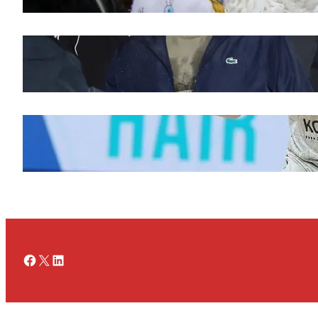
Doček legende Željka Obradovića
novembar 27, 2025
Ognjen Jaramaz u Cedevita Olimpiji, dok
Partizan doživljava promene
novembar 27, 2025
Facebook
X
LinkedIn