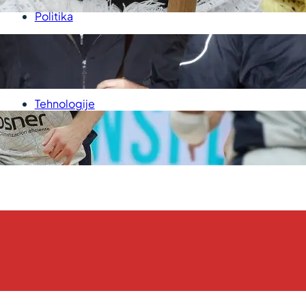
Politika
Sport
Srbija
Svet
Tehnologije