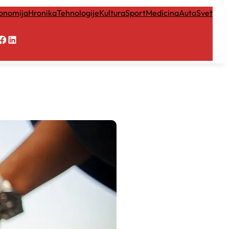
onomija
Hronika
Tehnologije
Kultura
Sport
Medicina
Auto
Svet
Facebook
LinkedIn