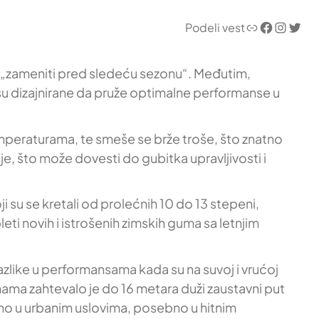
Link
Facebook
Instagram
Twitter
Podeli vest
h „zameniti pred sledeću sezonu“. Međutim,
su dizajnirane da pruže optimalne performanse u
peraturama, te smeše se brže troše, što znatno
e, što može dovesti do gubitka upravljivosti i
su se kretali od prolećnih 10 do 13 stepeni,
i novih i istrošenih zimskih guma sa letnjim
azlike u performansama kada su na suvoj i vrućoj
ma zahtevalo je do 16 metara duži zaustavni put
učno u urbanim uslovima, posebno u hitnim