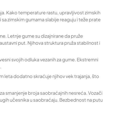
ja. Kako temperature rastu, upravljivost zimskih
sa zimskim gumama slabije reaguju i teže prate
me. Letnje gume su dizajnirane da pruže
stavni put. Njihova struktura pruža stabilnost i
esni svojih odluka vezanih za gume. Ekstremni
.
leta dodatno skraćuje njihov vek trajanja, što
a za smanjenje broja saobraćajnih nesreća. Vozači
 drugih učesnika u saobraćaju. Bezbednost na putu