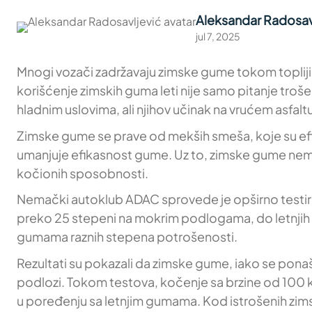
Aleksandar Radosav
jul 7, 2025
Mnogi vozači zadržavaju zimske gume tokom toplijih
korišćenje zimskih guma leti nije samo pitanje tro
hladnim uslovima, ali njihov učinak na vrućem asfal
Zimske gume se prave od mekših smeša, koje su efi
umanjuje efikasnost gume. Uz to, zimske gume nemaju
kočionih sposobnosti.
Nemački autoklub ADAC sprovede je opširno testiranj
preko 25 stepeni na mokrim podlogama, do letnjih 3
gumama raznih stepena potrošenosti.
Rezultati su pokazali da zimske gume, iako se ponaš
podlozi. Tokom testova, kočenje sa brzine od 100 
u poređenju sa letnjim gumama. Kod istrošenih zimsk