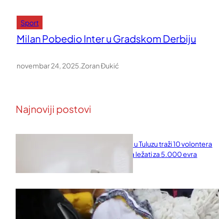
Sport
Milan Pobedio Inter u Gradskom Derbiju
novembar 24, 2025
.
Zoran Đukić
Najnoviji postovi
Naučni institut u Tuluzu traži 10 volontera
koji će 10 dana ležati za 5.000 evra
februar 11, 2026
Saveti za Zdrav Božićni Post 2025
novembar 28, 2025