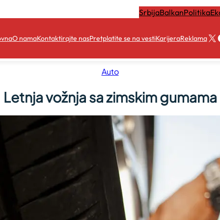
Srbija
Balkan
Politika
Ek
X
ovna
O nama
Kontaktirajte nas
Pretplatite se na vesti
Karijera
Reklama
Auto
Letnja vožnja sa zimskim gumama