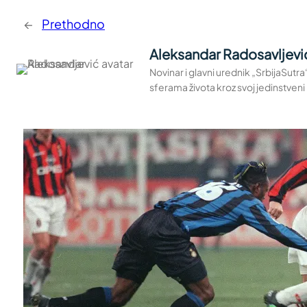
←
Prethodno
Aleksandar Radosavljevi
Novinar i glavni urednik „SrbijaSutr
sferama života kroz svoj jedinstveni 