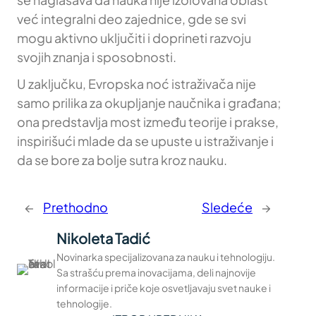
već integralni deo zajednice, gde se svi
mogu aktivno uključiti i doprineti razvoju
svojih znanja i sposobnosti.
U zaključku, Evropska noć istraživača nije
samo prilika za okupljanje naučnika i građana;
ona predstavlja most između teorije i prakse,
inspirišući mlade da se upuste u istraživanje i
da se bore za bolje sutra kroz nauku.
←
Prethodno
Sledeće
→
Nikoleta Tadić
Novinarka specijalizovana za nauku i tehnologiju.
Sa strašću prema inovacijama, deli najnovije
informacije i priče koje osvetljavaju svet nauke i
tehnologije.