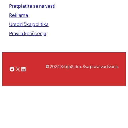
Pretplatite se na vesti
Reklama
Urednička politika
Pravila korišćenja
©
2024 SrbijaSutra. Sva prava zadržana.
Facebook
X
LinkedIn