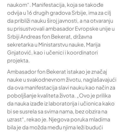
naukom“. Manifestacija, koja se takođe
odvija u 16 drugih gradova Srbije, ima za cilj
da približi nauku široj javnosti, a na otvaranju
su prisustvovali ambasador Evropske unije u
Srbiji Andreas fon Bekerat, državna
sekretarka u Ministarstvu nauke, Marija
Gnjatović, kao i učenici i koordinatori
projekta.
Ambasador fon Bekerat istakao je značaj
nauke u svakodnevnom životu, naglašavajući
da ova manifestacija slavi nauku kao način za
poboljšanje kvaliteta života. „Ovo je prilika
da nauka izađe iz laboratorija i učionica kako
bi se susrela sa svima nama, bez obzira na
uzrast“, rekao je. Njegova poruka mladima
bila je da možda među njima leži budući