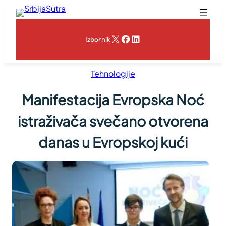
Skoči
na
sadržaj
X
Facebook
LinkedIn
Izbornik
Tehnologije
Manifestacija Evropska Noć
istraživača svečano otvorena
danas u Evropskoj kući