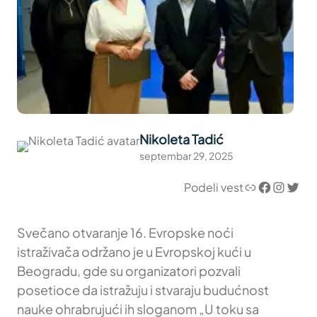
Nikoleta Tadić
septembar 29, 2025
Link
Facebook
Instagram
Twitter
Podeli vest
Svečano otvaranje 16. Evropske noći
istraživača održano je u Evropskoj kući u
Beogradu, gde su organizatori pozvali
posetioce da istražuju i stvaraju budućnost
nauke ohrabrujući ih sloganom „U toku sa