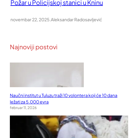
Požar u Policijskoj stanici u Kninu
novembar 22, 2025
.
Aleksandar Radosavljević
Najnoviji postovi
Naučni institut u Tuluzu traži 10 volontera koji će 10 dana
ležati za 5.000 evra
februar 11, 2026