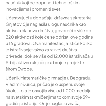
naučnik koji će doprineti tehnološkim
inovacijama i promeniti svet.
Učestvujući u događaju, državna sekretarka
Gnjatović je naglasila ulogu naučnika kao
aktivnih članova društva, govoreći o više od
220 aktivnosti koje će se održati ove godine
u 16 gradova. Ova manifestacija ističe koliko
je istraživanje važno za razvoj društva i
privrede, dok se više od 12.000 istraživača u
Srbiji aktivno uključuje u brojne projekte
širom Evrope.
Učenik Matematičke gimnazije u Beogradu,
Vladimir Đurica, pričao je o uspehu svoje
škole, koja je osvojila više od 1.000 medalja
na svetskim takmičenjima tokom svoje 59-
godišnje istorije. On je naglasio značaj