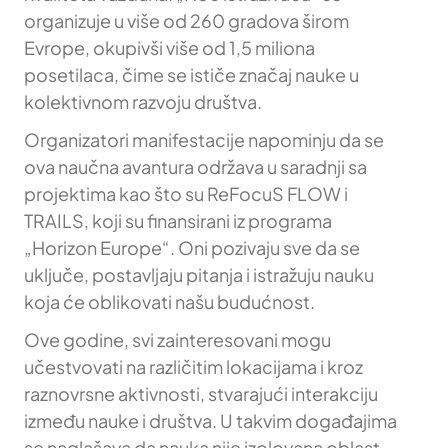
organizuje u više od 260 gradova širom
Evrope, okupivši više od 1,5 miliona
posetilaca, čime se ističe značaj nauke u
kolektivnom razvoju društva.
Organizatori manifestacije napominju da se
ova naučna avantura održava u saradnji sa
projektima kao što su ReFocuS FLOW i
TRAILS, koji su finansirani iz programa
„Horizon Europe“. Oni pozivaju sve da se
uključe, postavljaju pitanja i istražuju nauku
koja će oblikovati našu budućnost.
Ove godine, svi zainteresovani mogu
učestvovati na različitim lokacijama i kroz
raznovrsne aktivnosti, stvarajući interakciju
između nauke i društva. U takvim događajima
se naglašava da nauka nije izolovana oblast