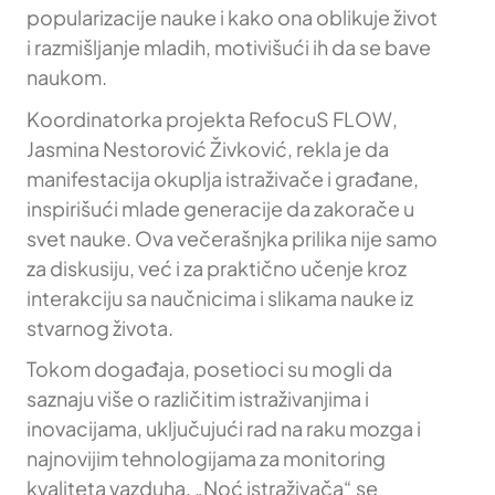
popularizacije nauke i kako ona oblikuje život
i razmišljanje mladih, motivišući ih da se bave
naukom.
Koordinatorka projekta RefocuS FLOW,
Jasmina Nestorović Živković, rekla je da
manifestacija okuplja istraživače i građane,
inspirišući mlade generacije da zakorače u
svet nauke. Ova večerašnjka prilika nije samo
za diskusiju, već i za praktično učenje kroz
interakciju sa naučnicima i slikama nauke iz
stvarnog života.
Tokom događaja, posetioci su mogli da
saznaju više o različitim istraživanjima i
inovacijama, uključujući rad na raku mozga i
najnovijim tehnologijama za monitoring
kvaliteta vazduha. „Noć istraživača“ se