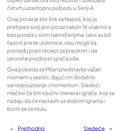
četvrtu uzastopnu pobedu u Seriji A.
Ovaj poraz je bio šok za Napoli, koji je
pretrpeo svoj prvi poraz nakon 16 utakmica
bez poraza u svim takmičenjima. Iako su bili
favorit pre te utakmice, nisu mogli da
pronađu pravi recept za preokret i da
iskoriste prednost igrača više.
Ova pobeda za Milan predstavlja važan
moment u sezoni, dajući im dodatno
samopouzdanje i momentum. Sledeći
mečevi će biti ključni i trenera i igrače, koji se
nadaju da će nastaviti sa dobrim igrama i
boriti se za titulu.
←
Prethodno
Sledeće
→