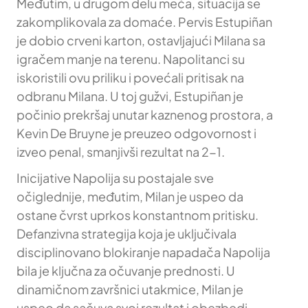
Međutim, u drugom delu meča, situacija se
zakomplikovala za domaće. Pervis Estupiñan
je dobio crveni karton, ostavljajući Milana sa
igračem manje na terenu. Napolitanci su
iskoristili ovu priliku i povećali pritisak na
odbranu Milana. U toj gužvi, Estupiñan je
počinio prekršaj unutar kaznenog prostora, a
Kevin De Bruyne je preuzeo odgovornost i
izveo penal, smanjivši rezultat na 2-1.
Inicijative Napolija su postajale sve
očiglednije, međutim, Milan je uspeo da
ostane čvrst uprkos konstantnom pritisku.
Defanzivna strategija koja je uključivala
disciplinovano blokiranje napadača Napolija
bila je ključna za očuvanje prednosti. U
dinamičnom završnici utakmice, Milan je
uspeo da sačuva svoj rezultat i obezbedi