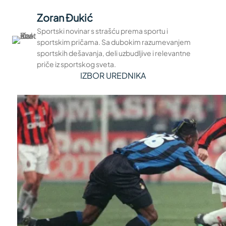
Zoran Đukić
Sportski novinar s strašću prema sportu i
sportskim pričama. Sa dubokim razumevanjem
sportskih dešavanja, deli uzbudljive i relevantne
priče iz sportskog sveta.
IZBOR UREDNIKA