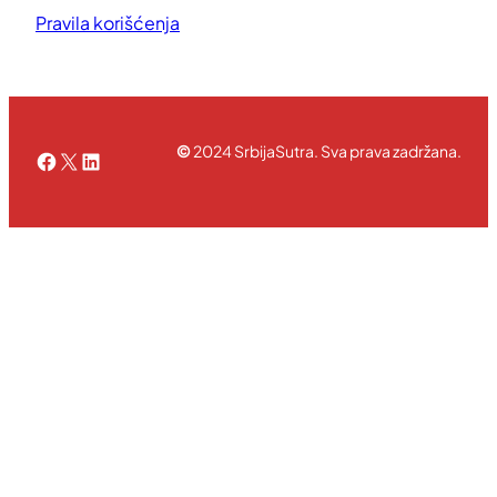
Pravila korišćenja
©
2024 SrbijaSutra. Sva prava zadržana.
Facebook
X
LinkedIn