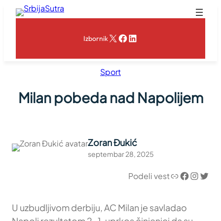
Skoči
na
sadržaj
X
Facebook
LinkedIn
Izbornik
Sport
Milan pobeda nad Napolijem
Zoran Đukić
septembar 28, 2025
Link
Facebook
Instagram
Twitter
Podeli vest
U uzbudljivom derbiju, AC Milan je savladao
Napoli rezultatom 2-1, uprkos činjenici da su