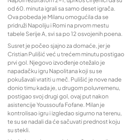
od 60. minuta igrali sa samo deset igrača.
Ova pobeda je Milanu omogućila da se
pridruži Napoliju i Romi na prvom mestu
tabele Serije A, svi sa po 12 osvojenih poena.
Susret je počeo sjajno za domaće, jer je
Cristian Pulišić već u trećem minutu postigao
prvi gol. Njegovo izvođenje otežalo je
napadačku igru Napolitana koji su se
pokušavali vratiti u meč. Pulišić je nove nade
donio timu kada je, u drugom poluvremenu,
postigao svoj drugi gol, ovaj put nakon
asistencije Youssoufa Fofane. Milan je
kontrolisao igru i izgledao sigurno na terenu,
te su se nadali da će sačuvati prednost koju
su stekli.