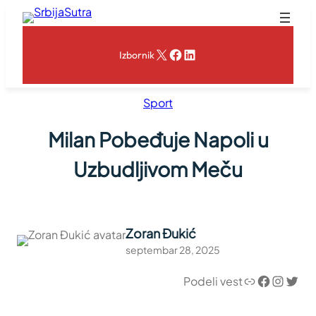
Skoči
na
sadržaj
X
Facebook
LinkedIn
Izbornik
Sport
Milan Pobeđuje Napoli u
Uzbudljivom Meču
Zoran Đukić
septembar 28, 2025
Link
Facebook
Instagram
Twitter
Podeli vest