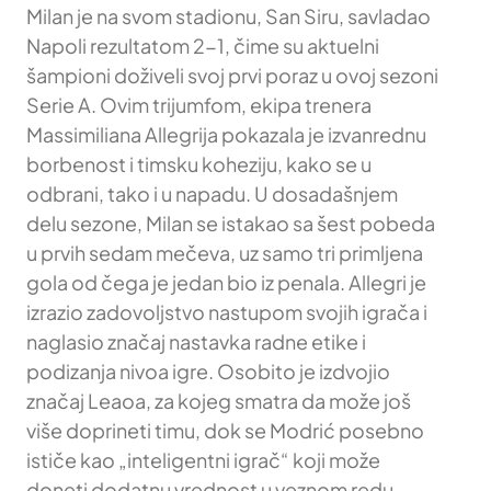
Milan je na svom stadionu, San Siru, savladao
Napoli rezultatom 2-1, čime su aktuelni
šampioni doživeli svoj prvi poraz u ovoj sezoni
Serie A. Ovim trijumfom, ekipa trenera
Massimiliana Allegrija pokazala je izvanrednu
borbenost i timsku koheziju, kako se u
odbrani, tako i u napadu. U dosadašnjem
delu sezone, Milan se istakao sa šest pobeda
u prvih sedam mečeva, uz samo tri primljena
gola od čega je jedan bio iz penala. Allegri je
izrazio zadovoljstvo nastupom svojih igrača i
naglasio značaj nastavka radne etike i
podizanja nivoa igre. Osobito je izdvojio
značaj Leaoa, za kojeg smatra da može još
više doprineti timu, dok se Modrić posebno
ističe kao „inteligentni igrač“ koji može
doneti dodatnu vrednost u veznom redu.