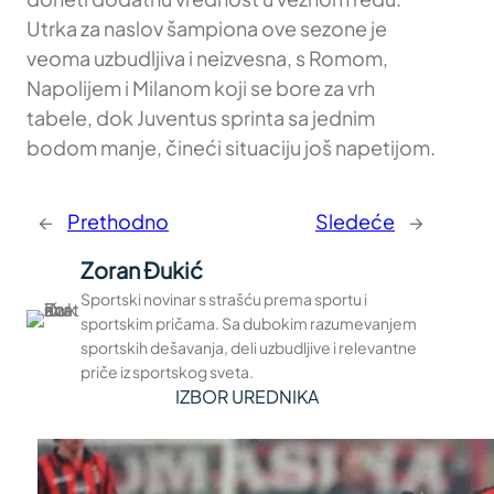
Utrka za naslov šampiona ove sezone je
veoma uzbudljiva i neizvesna, s Romom,
Napolijem i Milanom koji se bore za vrh
tabele, dok Juventus sprinta sa jednim
bodom manje, čineći situaciju još napetijom.
←
Prethodno
Sledeće
→
Zoran Đukić
Sportski novinar s strašću prema sportu i
sportskim pričama. Sa dubokim razumevanjem
sportskih dešavanja, deli uzbudljive i relevantne
priče iz sportskog sveta.
IZBOR UREDNIKA