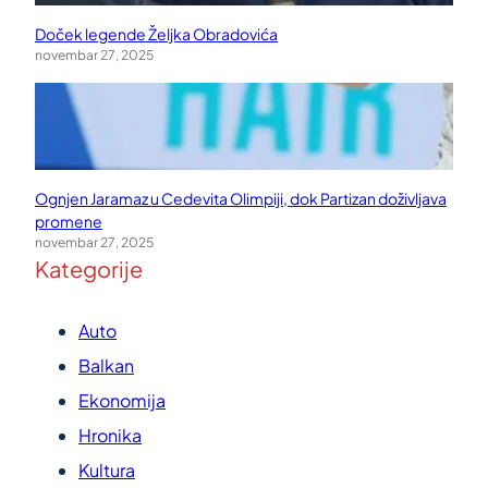
Doček legende Željka Obradovića
novembar 27, 2025
Ognjen Jaramaz u Cedevita Olimpiji, dok Partizan doživljava
promene
novembar 27, 2025
Kategorije
Auto
Balkan
Ekonomija
Hronika
Kultura