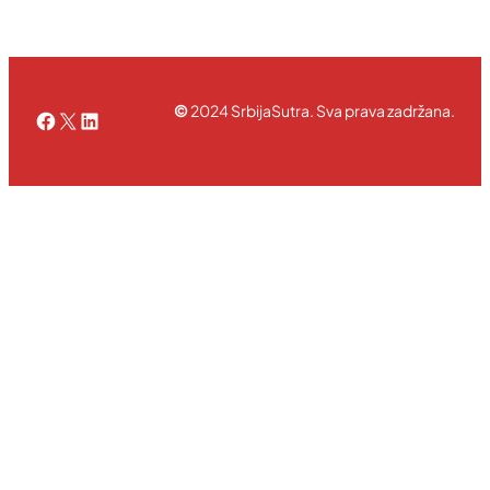
©
2024 SrbijaSutra. Sva prava zadržana.
Facebook
X
LinkedIn