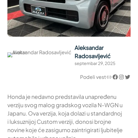
Aleksandar
Radosavljević
septembar 29, 2025
Link
Facebook
Instagram
Twitter
Podeli vest
Honda je nedavno predstavila unapređenu
verziju svog malog gradskog vozila N-WGN u
Japanu. Ova verzija, koja dolazi u standardnoj
i luksuznijoj Custom verziji, donosi brojne
novine koje će zasigurno zaintrigirati ljubitelje