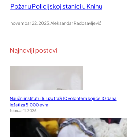
Požar u Policijskoj stanici u Kninu
novembar 22, 2025
.
Aleksandar Radosavljević
Najnoviji postovi
Naučni institut u Tuluzu traži 10 volontera koji će 10 dana
ležati za 5.000 evra
februar 11, 2026