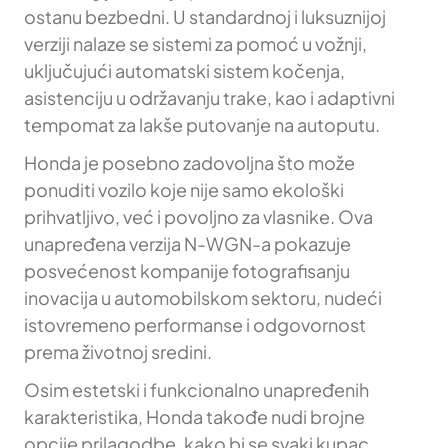
ostanu bezbedni. U standardnoj i luksuznijoj
verziji nalaze se sistemi za pomoć u vožnji,
uključujući automatski sistem kočenja,
asistenciju u održavanju trake, kao i adaptivni
tempomat za lakše putovanje na autoputu.
Honda je posebno zadovoljna što može
ponuditi vozilo koje nije samo ekološki
prihvatljivo, već i povoljno za vlasnike. Ova
unapređena verzija N-WGN-a pokazuje
posvećenost kompanije fotografisanju
inovacija u automobilskom sektoru, nudeći
istovremeno performanse i odgovornost
prema životnoj sredini.
Osim estetski i funkcionalno unapređenih
karakteristika, Honda takođe nudi brojne
opcije prilagodbe, kako bi se svaki kupac