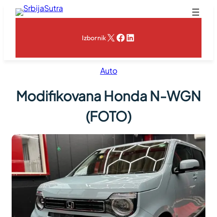
Skoči
na
sadržaj
X
Facebook
LinkedIn
Izbornik
Auto
Modifikovana Honda N-WGN
(FOTO)