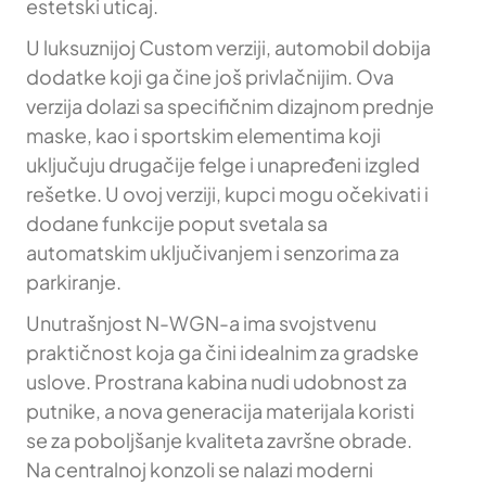
estetski uticaj.
U luksuznijoj Custom verziji, automobil dobija
dodatke koji ga čine još privlačnijim. Ova
verzija dolazi sa specifičnim dizajnom prednje
maske, kao i sportskim elementima koji
uključuju drugačije felge i unapređeni izgled
rešetke. U ovoj verziji, kupci mogu očekivati i
dodane funkcije poput svetala sa
automatskim uključivanjem i senzorima za
parkiranje.
Unutrašnjost N-WGN-a ima svojstvenu
praktičnost koja ga čini idealnim za gradske
uslove. Prostrana kabina nudi udobnost za
putnike, a nova generacija materijala koristi
se za poboljšanje kvaliteta završne obrade.
Na centralnoj konzoli se nalazi moderni