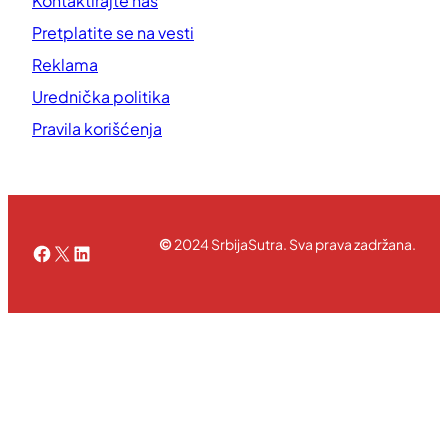
Kontaktirajte nas
Pretplatite se na vesti
Reklama
Urednička politika
Pravila korišćenja
©
2024 SrbijaSutra. Sva prava zadržana.
Facebook
X
LinkedIn