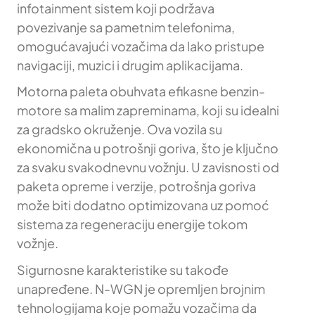
infotainment sistem koji podržava
povezivanje sa pametnim telefonima,
omogućavajući vozačima da lako pristupe
navigaciji, muzici i drugim aplikacijama.
Motorna paleta obuhvata efikasne benzin-
motore sa malim zapreminama, koji su idealni
za gradsko okruženje. Ova vozila su
ekonomična u potrošnji goriva, što je ključno
za svaku svakodnevnu vožnju. U zavisnosti od
paketa opreme i verzije, potrošnja goriva
može biti dodatno optimizovana uz pomoć
sistema za regeneraciju energije tokom
vožnje.
Sigurnosne karakteristike su takođe
unapređene. N-WGN je opremljen brojnim
tehnologijama koje pomažu vozačima da