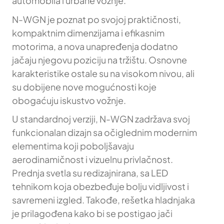
automobila i urbane vožnje.
N-WGN je poznat po svojoj praktičnosti,
kompaktnim dimenzijama i efikasnim
motorima, a nova unapređenja dodatno
jačaju njegovu poziciju na tržištu. Osnovne
karakteristike ostale su na visokom nivou, ali
su dobijene nove mogućnosti koje
obogaćuju iskustvo vožnje.
U standardnoj verziji, N-WGN zadržava svoj
funkcionalan dizajn sa očiglednim modernim
elementima koji poboljšavaju
aerodinamičnost i vizuelnu privlačnost.
Prednja svetla su redizajnirana, sa LED
tehnikom koja obezbeđuje bolju vidljivost i
savremeni izgled. Takođe, rešetka hladnjaka
je prilagođena kako bi se postigao jači