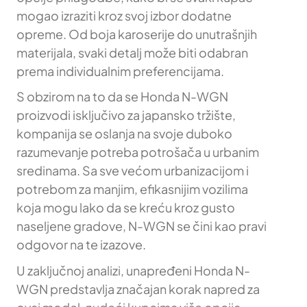
mogao izraziti kroz svoj izbor dodatne
opreme. Od boja karoserije do unutrašnjih
materijala, svaki detalj može biti odabran
prema individualnim preferencijama.
S obzirom na to da se Honda N-WGN
proizvodi isključivo za japansko tržište,
kompanija se oslanja na svoje duboko
razumevanje potreba potrošača u urbanim
sredinama. Sa sve većom urbanizacijom i
potrebom za manjim, efikasnijim vozilima
koja mogu lako da se kreću kroz gusto
naseljene gradove, N-WGN se čini kao pravi
odgovor na te izazove.
U zaključnoj analizi, unapređeni Honda N-
WGN predstavlja značajan korak napred za