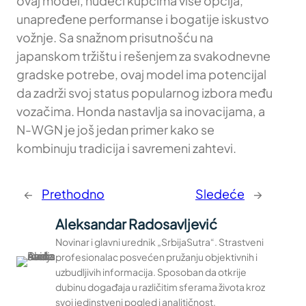
ovaj model, nudeći kupcima više opcija,
unapređene performanse i bogatije iskustvo
vožnje. Sa snažnom prisutnošću na
japanskom tržištu i rešenjem za svakodnevne
gradske potrebe, ovaj model ima potencijal
da zadrži svoj status popularnog izbora među
vozačima. Honda nastavlja sa inovacijama, a
N-WGN je još jedan primer kako se
kombinuju tradicija i savremeni zahtevi.
←
Prethodno
Sledeće
→
Aleksandar Radosavljević
Novinar i glavni urednik „SrbijaSutra“. Strastveni
profesionalac posvećen pružanju objektivnih i
uzbudljivih informacija. Sposoban da otkrije
dubinu događaja u različitim sferama života kroz
svoj jedinstveni pogled i analitičnost.