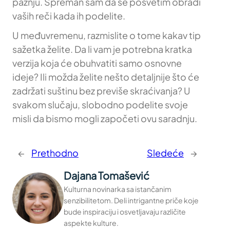
pažnju. Spreman sam da se posvetim obradi
vaših reči kada ih podelite.
U međuvremenu, razmislite o tome kakav tip
sažetka želite. Da li vam je potrebna kratka
verzija koja će obuhvatiti samo osnovne
ideje? Ili možda želite nešto detaljnije što će
zadržati suštinu bez previše skraćivanja? U
svakom slučaju, slobodno podelite svoje
misli da bismo mogli započeti ovu saradnju.
←
Prethodno
Sledeće
→
Dajana Tomašević
Kulturna novinarka sa istančanim
senzibilitetom. Deli intrigantne priče koje
bude inspiraciju i osvetljavaju različite
aspekte kulture.