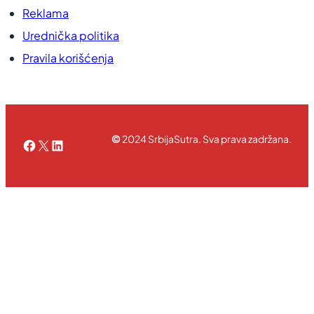
Reklama
Urednička politika
Pravila korišćenja
©
2024 SrbijaSutra. Sva prava zadržana.
Facebook
X
LinkedIn