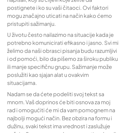
postignete i ko su vaši čitaoci. Ovi faktori
mogu značajno uticati na način kako ćemo
pristupiti sažimanju.
U životu često nailazimo na situacije kada je
potrebno komunicirati efikasno i jasno. Svi mi
želimo da naši obrasci pisanja budu razumljivi
i od pomoći, bilo da pišemo za široku publiku
ili manje specifičnu grupu. Sažimanje može
poslužiti kao sjajan alat u ovakvim
situacijama.
Nadam se da ćete podeliti svoj tekst sa
mnom. Vaš doprinos će biti osnova za moj
rad i omogućiti će mi da vam pomognem na
najbolji mogući način. Bez obzira na formu i
dužinu, svaki tekst ima vrednost i zaslužuje