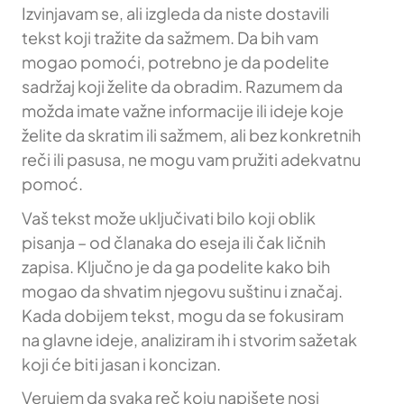
Izvinjavam se, ali izgleda da niste dostavili
tekst koji tražite da sažmem. Da bih vam
mogao pomoći, potrebno je da podelite
sadržaj koji želite da obradim. Razumem da
možda imate važne informacije ili ideje koje
želite da skratim ili sažmem, ali bez konkretnih
reči ili pasusa, ne mogu vam pružiti adekvatnu
pomoć.
Vaš tekst može uključivati bilo koji oblik
pisanja – od članaka do eseja ili čak ličnih
zapisa. Ključno je da ga podelite kako bih
mogao da shvatim njegovu suštinu i značaj.
Kada dobijem tekst, mogu da se fokusiram
na glavne ideje, analiziram ih i stvorim sažetak
koji će biti jasan i koncizan.
Verujem da svaka reč koju napišete nosi