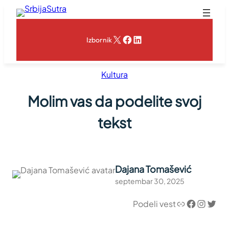
Skoči
na
sadržaj
X
Facebook
LinkedIn
Izbornik
Kultura
Molim vas da podelite svoj
tekst
Dajana Tomašević
septembar 30, 2025
Link
Facebook
Instagram
Twitter
Podeli vest