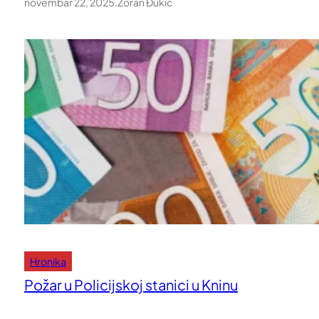
novembar 22, 2025
.
Zoran Đukić
Hronika
Požar u Policijskoj stanici u Kninu