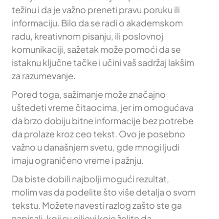
težinu i da je važno preneti pravu poruku ili
informaciju. Bilo da se radi o akademskom
radu, kreativnom pisanju, ili poslovnoj
komunikaciji, sažetak može pomoći da se
istaknu ključne tačke i učini vaš sadržaj lakšim
za razumevanje.
Pored toga, sažimanje može značajno
uštedeti vreme čitaocima, jer im omogućava
da brzo dobiju bitne informacije bez potrebe
da prolaze kroz ceo tekst. Ovo je posebno
važno u današnjem svetu, gde mnogi ljudi
imaju ograničeno vreme i pažnju.
Da biste dobili najbolji mogući rezultat,
molim vas da podelite što više detalja o svom
tekstu. Možete navesti razlog zašto ste ga
napisali, koji su ciljevi koje želite da