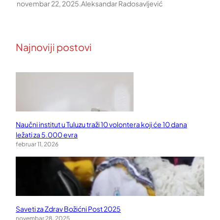
novembar 22, 2025
.
Aleksandar Radosavljević
Najnoviji postovi
Naučni institut u Tuluzu traži 10 volontera koji će 10 dana
ležati za 5.000 evra
februar 11, 2026
Saveti za Zdrav Božićni Post 2025
novembar 28, 2025