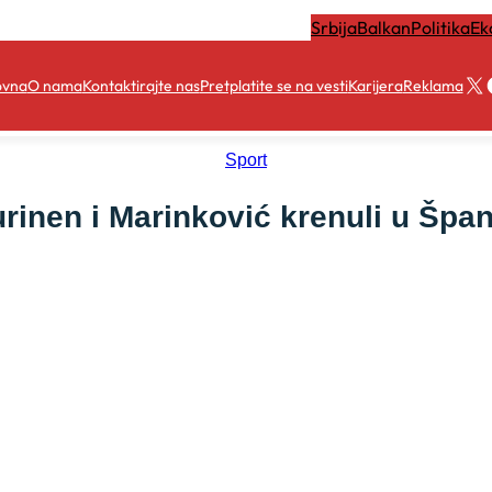
Srbija
Balkan
Politika
Ek
X
ovna
O nama
Kontaktirajte nas
Pretplatite se na vesti
Karijera
Reklama
Sport
rinen i Marinković krenuli u Špan