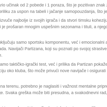
io učinak od 2 pobede i 1 poraza, što je pozitivan znak 
riliku za uspon na tabeli i jačanje samopouzdanja, što j
zvuče najbolje iz svojih igrača i da stvori timsku kohez
ji je prošaran mnogim uspešnim sezonama i tituli, a njeg
uključuju samo sportsku komponentu, već i emocionalni 
. Navijači Partizana, koji su poznati po svojoj strastveno
e.
o taktičko-igrački test, već i prilika da Partizan pokaž
ciju oko kluba, što može privući nove navijače i osigura
a terenu, potrebno je naglasiti i važnost mentalne prip
. Svaka greška može biti presudna, a svakodnevni rad, 