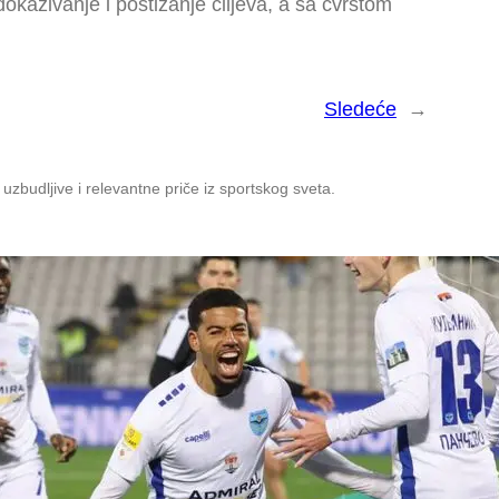
 dokazivanje i postizanje ciljeva, a sa čvrstom
Sledeće
→
zbudljive i relevantne priče iz sportskog sveta.