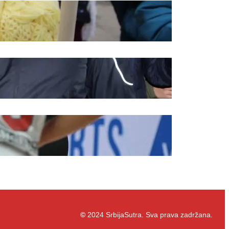
rednička politika
ravila korišćenja
©
2024 SrbijaSutra. Sva prava zadržana.