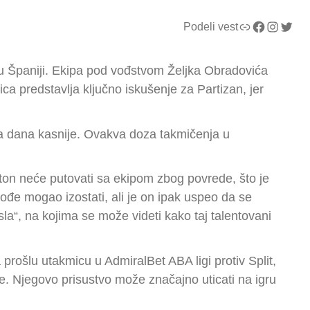
Link
Facebook
Instagram
Twitter
Podeli vest
 u Španiji. Ekipa pod vođstvom Željka Obradovića
a predstavlja ključno iskušenje za Partizan, jer
dva dana kasnije. Ovakva doza takmičenja u
ton neće putovati sa ekipom zbog povrede, što je
ođe mogao izostati, ali je on ipak uspeo da se
la“, na kojima se može videti kako taj talentovani
prošlu utakmicu u AdmiralBet ABA ligi protiv Split,
re. Njegovo prisustvo može značajno uticati na igru