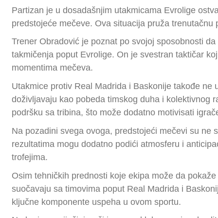
Partizan je u dosadašnjim utakmicama Evrolige ostvar
predstojeće mečeve. Ova situacija pruža trenutačnu p
Trener Obradović je poznat po svojoj sposobnosti da i
takmičenja poput Evrolige. On je svestran taktičar ko
momentima mečeva.
Utakmice protiv Real Madrida i Baskonije takođe ne 
doživljavaju kao pobeda timskog duha i kolektivnog rada
podršku sa tribina, što može dodatno motivisati igrač
Na pozadini svega ovoga, predstojeći mečevi su ne sam
rezultatima mogu dodatno podići atmosferu i anticipa
trofejima.
Osim tehničkih prednosti koje ekipa može da pokaže n
suočavaju sa timovima poput Real Madrida i Baskonije
ključne komponente uspeha u ovom sportu.