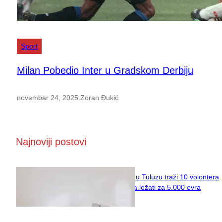
Sport
Milan Pobedio Inter u Gradskom Derbiju
novembar 24, 2025
.
Zoran Đukić
Najnoviji postovi
Naučni institut u Tuluzu traži 10 volontera
koji će 10 dana ležati za 5.000 evra
februar 11, 2026