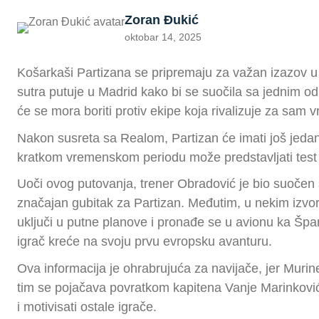
Zoran Đukić
oktobar 14, 2025
Košarkaši Partizana se pripremaju za važan izazov u
sutra putuje u Madrid kako bi se suočila sa jednim o
će se mora boriti protiv ekipe koja rivalizuje za sam v
Nakon susreta sa Realom, Partizan će imati još jedan
kratkom vremenskom periodu može predstavljati test fiz
Uoči ovog putovanja, trener Obradović je bio suočen 
značajan gubitak za Partizan. Međutim, u nekim izvor
uključi u putne planove i pronađe se u avionu ka Špan
igrač kreće na svoju prvu evropsku avanturu.
Ova informacija je ohrabrujuća za navijače, jer Murin
tim se pojačava povratkom kapitena Vanje Marinkovića,
i motivisati ostale igrače.