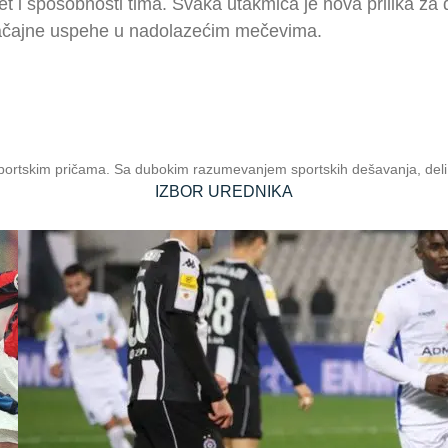
itet i sposobnosti tima. Svaka utakmica je nova prilika za
značajne uspehe u nadolazećim mečevima.
sportskim pričama. Sa dubokim razumevanjem sportskih dešavanja, deli u
IZBOR UREDNIKA