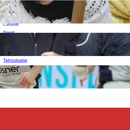
Kultura
U
Medicina
P
Politika
Sport
Srbija
Svet
Tehnologije