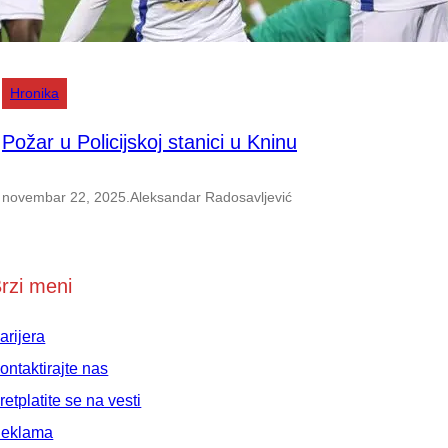
Hronika
Požar u Policijskoj stanici u Kninu
novembar 22, 2025
.
Aleksandar Radosavljević
rzi meni
arijera
ontaktirajte nas
retplatite se na vesti
eklama