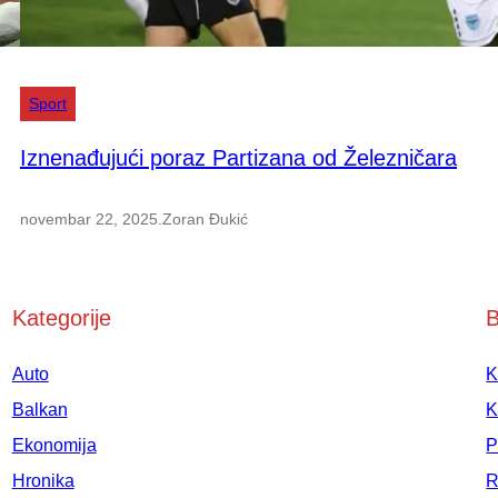
Sport
Iznenađujući poraz Partizana od Železničara
novembar 22, 2025
.
Zoran Đukić
Kategorije
B
Auto
K
Balkan
K
Ekonomija
P
Hronika
R