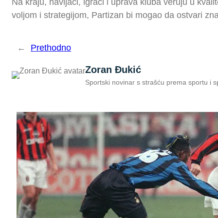
Na kraju, navijači, igrači i uprava kluba veruju u kval
voljom i strategijom, Partizan bi mogao da ostvari 
←
Prethodno
Zoran Đukić
Sportski novinar s strašću prema sportu i 