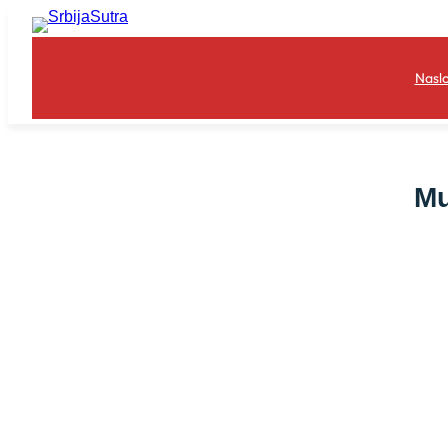
Skoči
na
sadržaj
Nasl
Mu