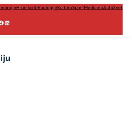
onomija
Hronika
Tehnologije
Kultura
Sport
Medicina
Auto
Svet
Facebook
LinkedIn
iju