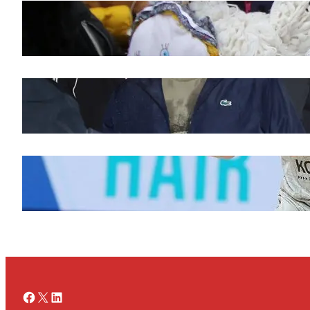
Saveti za Zdrav Božićni Post 2025
novembar 28, 2025
Doček legende Željka Obradovića
novembar 27, 2025
Ognjen Jaramaz u Cedevita Olimpiji, dok
Partizan doživljava promene
novembar 27, 2025
Facebook
X
LinkedIn