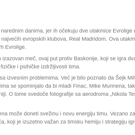
 narednim danima, jer ih očekuju dve utakmice Evrolige
d najvećih evropskih klubova, Real Madridom. Ova utakmic
rh Evrolige.
 izazovan meč, ovaj put protiv Baskonije, koji se igra 
ičke i psihičke izdržljivosti tima.
sa izvesnim problemima. Već je bilo poznato da Šejk Mil
ima se spominjalo da bi mladi Finac, Mike Murinena, tak
iji. O tome svedoče fotografije sa aerodroma „Nikola Tes
ena može doneti svežinu i novu energiju timu. Vezano za 
 koji je izuzetno važan za timsku hemiju i strategiju ig