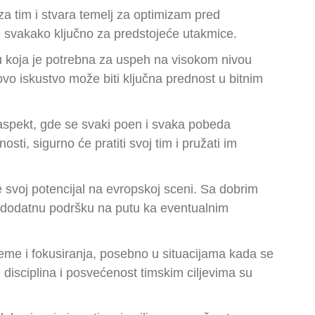
za tim i stvara temelj za optimizam pred
e svakako ključno za predstojeće utakmice.
iju koja je potrebna za uspeh na visokom nivou
ovo iskustvo može biti ključna prednost u bitnim
aspekt, gde se svaki poen i svaka pobeda
sti, sigurno će pratiti svoj tim i pružati im
e svoj potencijal na evropskoj sceni. Sa dobrim
ti dodatnu podršku na putu ka eventualnim
reme i fokusiranja, posebno u situacijama kada se
disciplina i posvećenost timskim ciljevima su