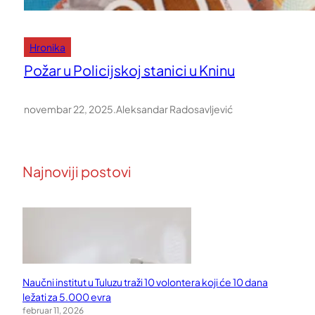
Hronika
Požar u Policijskoj stanici u Kninu
novembar 22, 2025
.
Aleksandar Radosavljević
Najnoviji postovi
Naučni institut u Tuluzu traži 10 volontera koji će 10 dana
ležati za 5.000 evra
februar 11, 2026