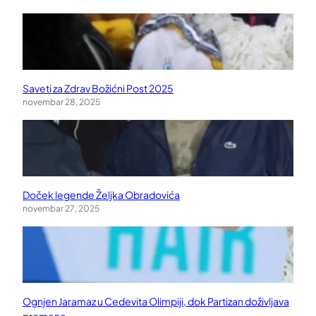
Saveti za Zdrav Božićni Post 2025
novembar 28, 2025
Doček legende Željka Obradovića
novembar 27, 2025
Ognjen Jaramaz u Cedevita Olimpiji, dok Partizan doživljava