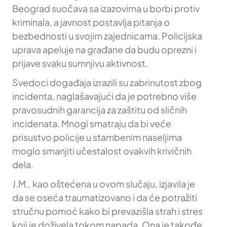
Beograd suočava sa izazovima u borbi protiv
kriminala, a javnost postavlja pitanja o
bezbednosti u svojim zajednicama. Policijska
uprava apeluje na građane da budu oprezni i
prijave svaku sumnjivu aktivnost.
Svedoci događaja izrazili su zabrinutost zbog
incidenta, naglašavajući da je potrebno više
pravosudnih garancija za zaštitu od sličnih
incidenata. Mnogi smatraju da bi veće
prisustvo policije u stambenim naseljima
moglo smanjiti učestalost ovakvih krivičnih
dela.
J.M., kao oštećena u ovom slučaju, izjavila je
da se oseća traumatizovano i da će potražiti
stručnu pomoć kako bi prevazišla strah i stres
koji je doživela tokom napada. Ona je takođe