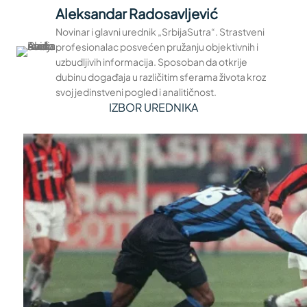
Aleksandar Radosavljević
Novinar i glavni urednik „SrbijaSutra“. Strastveni
profesionalac posvećen pružanju objektivnih i
uzbudljivih informacija. Sposoban da otkrije
dubinu događaja u različitim sferama života kroz
svoj jedinstveni pogled i analitičnost.
IZBOR UREDNIKA