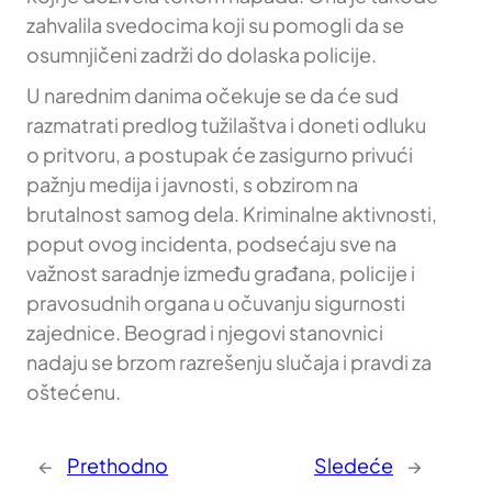
zahvalila svedocima koji su pomogli da se
osumnjičeni zadrži do dolaska policije.
U narednim danima očekuje se da će sud
razmatrati predlog tužilaštva i doneti odluku
o pritvoru, a postupak će zasigurno privući
pažnju medija i javnosti, s obzirom na
brutalnost samog dela. Kriminalne aktivnosti,
poput ovog incidenta, podsećaju sve na
važnost saradnje između građana, policije i
pravosudnih organa u očuvanju sigurnosti
zajednice. Beograd i njegovi stanovnici
nadaju se brzom razrešenju slučaja i pravdi za
oštećenu.
←
Prethodno
Sledeće
→