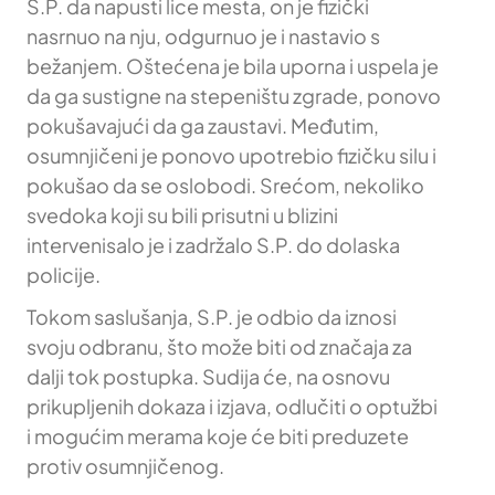
S.P. da napusti lice mesta, on je fizički
nasrnuo na nju, odgurnuo je i nastavio s
bežanjem. Oštećena je bila uporna i uspela je
da ga sustigne na stepeništu zgrade, ponovo
pokušavajući da ga zaustavi. Međutim,
osumnjičeni je ponovo upotrebio fizičku silu i
pokušao da se oslobodi. Srećom, nekoliko
svedoka koji su bili prisutni u blizini
intervenisalo je i zadržalo S.P. do dolaska
policije.
Tokom saslušanja, S.P. je odbio da iznosi
svoju odbranu, što može biti od značaja za
dalji tok postupka. Sudija će, na osnovu
prikupljenih dokaza i izjava, odlučiti o optužbi
i mogućim merama koje će biti preduzete
protiv osumnjičenog.