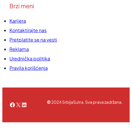
Brzi meni
Karijera
Kontaktirajte nas
Pretplatite se na vesti
Reklama
Urednička politika
Pravila korišćenja
©
2024 SrbijaSutra. Sva prava zadržana.
Facebook
X
LinkedIn