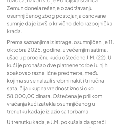
tužioca, nakon što je Policijska stanica
Zemun donela rešenje o zadržavanju
osumnjičenog zbog postojanja osnovane
sumnje da je izvršio krivično delo razbojnička
krađa.
Prema saznanjima iz istrage, osumnjičeni je 11.
oktobra 2025. godine, u večernjim satima,
ušao u porodičnu kuću oštećene J.M. (22). U
kući je pronašao dve platnene torbe i u njih
spakovao razne lične predmete, među
kojima su se nalazili srebrni nakit i tri ručna
sata, čija ukupna vrednost iznosi oko
58.000,00 dinara. Oštećena je prilikom
vraćanja kući zatekla osumnjičenog u
trenutku kada je izlazio sa torbama.
U trenutku kada je J.M. pokušala da spreči