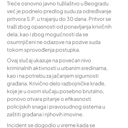
Treće osnovno javno tužilaštvo u Beogradu
već je podnelo predlog sudu za određivanje
pritvora S.P. u trajanju do 30 dana. Pritvor se
traži zbog opasnosti od ponavljanja krivičnih
dela, kao i zbog mogućnosti da se
osumnjičeni ne odazove na pozive suda
tokom sprovođenja postupka.
Ovaj slučaj ukazuje na povećan nivo
kriminalnih aktivnosti u urbanim sredinama,
kao i na potrebu za jačanjem sigurnosti
građana. Krivično delo razbojničke krađe,
koje je u ovom slučaju posebno brutalno,
ponovo otvara pitanje o efikasnosti
policijskih snaga i pravosudnog sistema u
zaštiti građana i njihovih imovine.
Incident se dogodio u vreme kada se