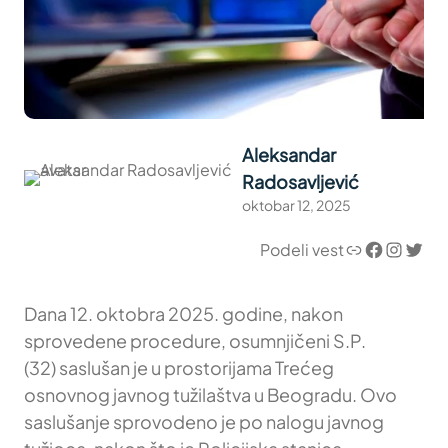
Aleksandar
Radosavljević
oktobar 12, 2025
Link
Facebook
Instagram
Twitter
Podeli vest
Dana 12. oktobra 2025. godine, nakon
sprovedene procedure, osumnjičeni S.P.
(32) saslušan je u prostorijama Trećeg
osnovnog javnog tužilaštva u Beogradu. Ovo
saslušanje sprovodeno je po nalogu javnog