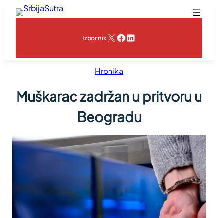
Skoči
na
sadržaj
X
Facebook
LinkedIn
Izbornik
Hronika
Muškarac zadržan u pritvoru u
Beogradu