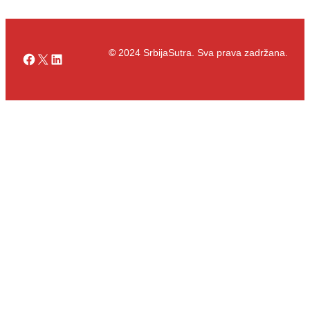
©
2024 SrbijaSutra. Sva prava zadržana.
Facebook
X
LinkedIn