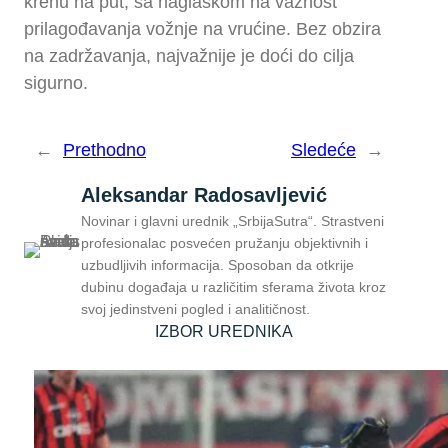
krenu na put, sa naglaskom na važnost
prilagođavanja vožnje na vrućine. Bez obzira
na zadržavanja, najvažnije je doći do cilja
sigurno.
←
Prethodno
Sledeće
→
Aleksandar Radosavljević
Novinar i glavni urednik „SrbijaSutra“. Strastveni
profesionalac posvećen pružanju objektivnih i
uzbudljivih informacija. Sposoban da otkrije
dubinu događaja u različitim sferama života kroz
svoj jedinstveni pogled i analitičnost.
IZBOR UREDNIKA