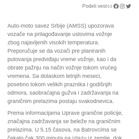
Link
Facebook
Instagram
Twitter
Podeli vest
Auto-moto savez Srbije (AMSS) upozorava
vozače na prilagođavanje uslovima vožnje
zbog najavljenih visokih temperatura.
Preporučuje se da vozači pre planiranih
putovanja predviđaju vreme vožnje, kao i da
obrate pažnju na način vožnje tokom vrućeg
vremena. Sa dolaskom letnjih meseci,
posebno tokom velikih praznika i godišnjih
odmora, saobraćajna gužva i zadržavanja na
graničnim prelazima postaju svakodnevica.
Prema informacijama Uprave granične policije,
značajna zadržavanja se beleže na graničnim
prelazima. U 5.15 časova, na Batrovcima se
čekalo čak 300 minuta na izlazu iz zemlje, dok