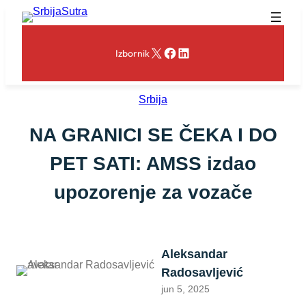
Skoči
na
sadržaj
X
Facebook
LinkedIn
Izbornik
Srbija
NA GRANICI SE ČEKA I DO
PET SATI: AMSS izdao
upozorenje za vozače
Aleksandar
Radosavljević
jun 5, 2025