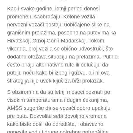
Kao i svake godine, letnji period donosi
promene u saobraćaju. Kolone vozila i
nervozni vozači postaju uobičajene slike na
graničnim prelazima, posebno na putovima ka
Hrvatskoj, Crnoj Gori i Mađarskoj. Tokom
vikenda, broj vozila se obično udvostruči, što
dodatno otežava situaciju na prelazima. Putnici
često biraju alternativne rute ili odlučuju da
putuju noću kako bi izbegli gužvu, ali ni ova
strategija nije uvek ključ za brži prolazak.
S obzirom na da su letnji meseci poznati po
visokim temperaturama i dugim čekanjima,
AMSS sugeriše da se vozači dobro upakuju
pre puta. Dozvolite sebi dovoljno vremena
kako biste došli do odredišta, i obavezno
ponesite vodu i druge potrebne potrepštine