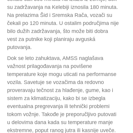
su zadržavanja na Kelebiji iznosila 180 minuta.
Na prelazima Šid i Sremska Rača, vozači su
čekali po 120 minuta. U ostalim područjima nije
bilo dužih zadržavanja, što može biti dobra
vest za putnike koji planiraju avguská
putovanja.
Dok se leto zahuktava, AMSS naglašava
važnost prilagođavanja na povišene
temperature koje mogu uticati na performanse
vozila. Savetuje se vozačima da redovno
proveravaju tečnost za hlađenje, gume, kao i
sistem za klimatizaciju, kako bi se izbegla
eventualna pregrevanja ili tehnički problemi
tokom vožnje. Takođe je preporučljivo putovati
u delovima dana kada su temperature manje
ekstremne, poput ranog jutra ili kasnije uveče.