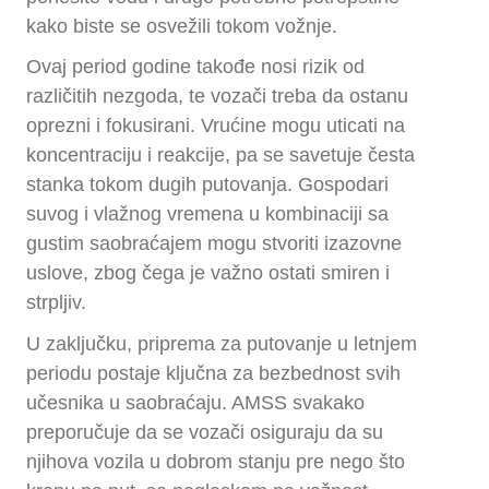
kako biste se osvežili tokom vožnje.
Ovaj period godine takođe nosi rizik od
različitih nezgoda, te vozači treba da ostanu
oprezni i fokusirani. Vrućine mogu uticati na
koncentraciju i reakcije, pa se savetuje česta
stanka tokom dugih putovanja. Gospodari
suvog i vlažnog vremena u kombinaciji sa
gustim saobraćajem mogu stvoriti izazovne
uslove, zbog čega je važno ostati smiren i
strpljiv.
U zaključku, priprema za putovanje u letnjem
periodu postaje ključna za bezbednost svih
učesnika u saobraćaju. AMSS svakako
preporučuje da se vozači osiguraju da su
njihova vozila u dobrom stanju pre nego što