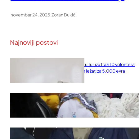
novembar 24, 2025
.
Zoran Đukić
Najnoviji postovi
Naučni institut u Tuluzu traži 10 volontera
koji će 10 dana ležati za 5.000 evra
februar 11, 2026
Saveti za Zdrav Božićni Post 2025
novembar 28, 2025
Doček legende Željka Obradovića