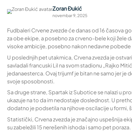
Zoran Đukić
novembar 9, 2025
Fudbaleri Crvene zvezde će danas od 16 časova gost
za obe ekipe, a posebno za crveno-bele koji žele da
visoke ambicije, posebno nakon nedavne pobede k
U poslednjih pet utakmica, Crvena zvezda je ostvar
savladali francuski Lil na svom stadionu „Rajko Miti
jedanaesterca. Ovaj trijumf je bitan ne samo jer je
svoje sposobnosti.
Sa druge strane, Spartak iz Subotice se nalazi u pro
ukazuje na to da im nedostaje doslednost. U prethod
dodatno je podsetila na njihove oscilacije u formi, 
Statistički, Crvena zvezda je značajno uspešnija ek
su zabeležili 15 nerešenih ishoda i samo pet poraza