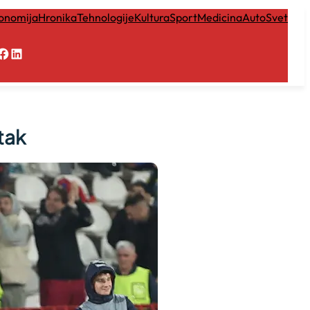
onomija
Hronika
Tehnologije
Kultura
Sport
Medicina
Auto
Svet
Facebook
LinkedIn
tak