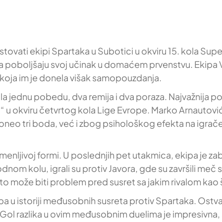
ovati ekipi Spartaka u Subotici u okviru 15. kola Supe
 poboljšaju svoj učinak u domaćem prvenstvu. Ekipa Vla
oja im je donela višak samopouzdanja.
ila jednu pobedu, dva remija i dva poraza. Najvažnija
ć“ u okviru četvrtog kola Lige Evrope. Marko Arnautović 
 doneo tri boda, već i zbog psihološkog efekta na igrač
menljivoj formi. U poslednjih pet utakmica, ekipa je za
nom kolu, igrali su protiv Javora, gde su završili meč
što može biti problem pred susret sa jakim rivalom kao 
ipa u istoriji međusobnih susreta protiv Spartaka. Ostv
. Gol razlika u ovim međusobnim duelima je impresivna, 