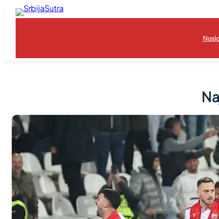
Skoči
na
sadržaj
Nasl
Na