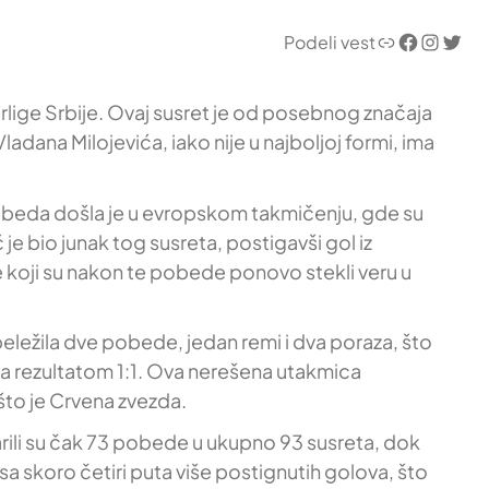
Link
Facebook
Instagram
Twitter
Podeli vest
rlige Srbije. Ovaj susret je od posebnog značaja
dana Milojevića, iako nije u najboljoj formi, ima
 pobeda došla je u evropskom takmičenju, gde su
je bio junak tog susreta, postigavši gol iz
e koji su nakon te pobede ponovo stekli veru u
beležila dve pobede, jedan remi i dva poraza, što
 sa rezultatom 1:1. Ova nerešena utakmica
što je Crvena zvezda.
arili su čak 73 pobede u ukupno 93 susreta, dok
sa skoro četiri puta više postignutih golova, što