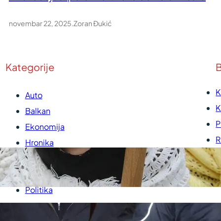
novembar 22, 2025
.
Zoran Đukić
Kategorije
B
K
Auto
K
Balkan
P
Ekonomija
R
Hronika
U
Kultura
P
Medicina
Politika
Sport