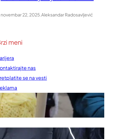
novembar 22, 2025
.
Aleksandar Radosavljević
rzi meni
arijera
ontaktirajte nas
retplatite se na vesti
eklama
rednička politika
ravila korišćenja