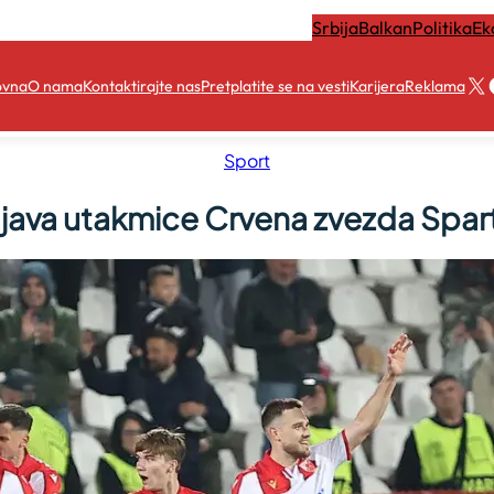
Srbija
Balkan
Politika
Ek
X
ovna
O nama
Kontaktirajte nas
Pretplatite se na vesti
Karijera
Reklama
Sport
java utakmice Crvena zvezda Spar