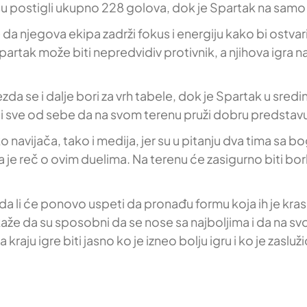
su postigli ukupno 228 golova, dok je Spartak na samo
da njegova ekipa zadrži fokus i energiju kako bi ostvar
Spartak može biti nepredvidiv protivnik, a njihova igr
 se i dalje bori za vrh tabele, dok je Spartak u sredini
i sve od sebe da na svom terenu pruži dobru predstavu
avijača, tako i medija, jer su u pitanju dva tima sa bo
je reč o ovim duelima. Na terenu će zasigurno biti borba
li će ponovo uspeti da pronađu formu koja ih je krasila ra
že da su sposobni da se nose sa najboljima i da na sv
raju igre biti jasno ko je izneo bolju igru i ko je zas