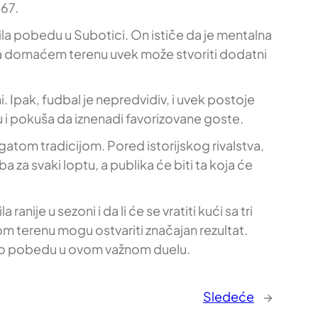
 67.
ila pobedu u Subotici. On ističe da je mentalna
a na domaćem terenu uvek može stvoriti dodatni
. Ipak, fudbal je nepredvidiv, i uvek postoje
 i pokuša da iznenadi favorizovane goste.
gatom tradicijom. Pored istorijskog rivalstva,
 za svaki loptu, a publika će biti ta koja će
nije u sezoni i da li će se vratiti kući sa tri
om terenu mogu ostvariti značajan rezultat.
lužio pobedu u ovom važnom duelu.
Sledeće
→