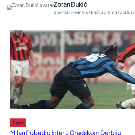
Zoran Đukić
Sportski novinar s strašću prema sportu i
Sport
Milan Pobedio Inter u Gradskom Derbiju