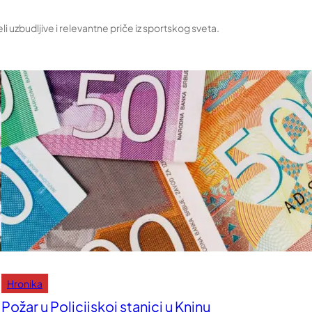
uzbudljive i relevantne priče iz sportskog sveta.
Hronika
Požar u Policijskoj stanici u Kninu