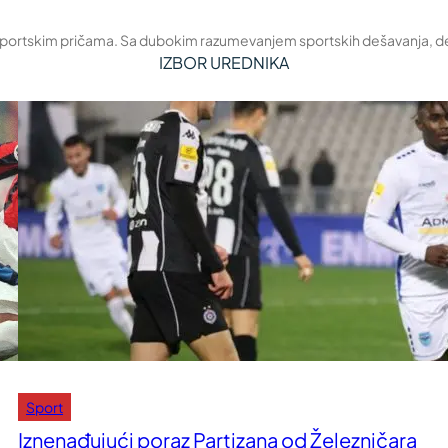
 sportskim pričama. Sa dubokim razumevanjem sportskih dešavanja, deli 
IZBOR UREDNIKA
Sport
Iznenađujući poraz Partizana od Železničara