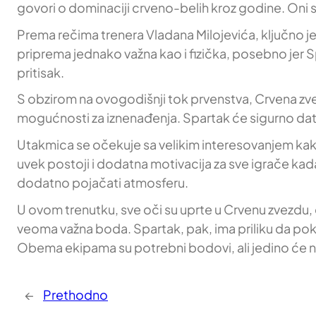
govori o dominaciji crveno-belih kroz godine. Oni 
Prema rečima trenera Vladana Milojevića, ključno je 
priprema jednako važna kao i fizička, posebno jer 
pritisak.
S obzirom na ovogodišnji tok prvenstva, Crvena zvezda
mogućnosti za iznenađenja. Spartak će sigurno dat
Utakmica se očekuje sa velikim interesovanjem kako n
uvek postoji i dodatna motivacija za sve igrače kada 
dodatno pojačati atmosferu.
U ovom trenutku, sve oči su uprte u Crvenu zvezdu, da 
veoma važna boda. Spartak, pak, ima priliku da poka
Obema ekipama su potrebni bodovi, ali jedino će na k
←
Prethodno