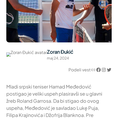
Zoran Đukić
maj 24, 2024
Link
Facebook
Instagram
Twitter
Podeli vest
Mladi srpski teniser Hamad Međedović
postigao je veliki uspeh plasiravši se u glavni
žreb Roland Garrosa. Da bi stigao do ovog
uspeha, Međedović je savladao Lukę Puja,
Filipa Krajinovića i Džofrija Blanknoa. Pre