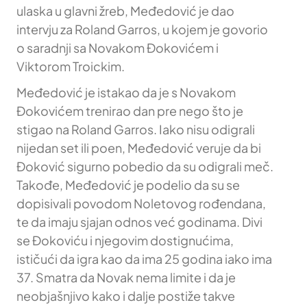
ulaska u glavni žreb, Međedović je dao
intervju za Roland Garros, u kojem je govorio
o saradnji sa Novakom Đokovićem i
Viktorom Troickim.
Međedović je istakao da je s Novakom
Đokovićem trenirao dan pre nego što je
stigao na Roland Garros. Iako nisu odigrali
nijedan set ili poen, Međedović veruje da bi
Đoković sigurno pobedio da su odigrali meč.
Takođe, Međedović je podelio da su se
dopisivali povodom Noletovog rođendana,
te da imaju sjajan odnos već godinama. Divi
se Đokoviću i njegovim dostignućima,
ističući da igra kao da ima 25 godina iako ima
37. Smatra da Novak nema limite i da je
neobjašnjivo kako i dalje postiže takve