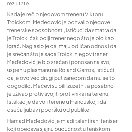
rezultate.
Kada je reč o njegovom treneru Viktoru
Troickom, Međedović je pohvalio njegove
trenerske sposobnosti, ističući da smatra da
je Troicki čak bolji trener nego što je bio kao
igrač. Naglasio je da imaju odličan odnos i da
je srećan što je sada Troicki njegov trener.
Međedović je bio srećan i ponosan na svoj
uspeh u plasmanu na Roland Garros, ističući
da je ovo već drugi put zaredom da mu se to
dogodilo. Mečevi su bili izuzetni, a posebno
je uživao protiv svojih protivnika na terenu.
Istakao je da voli terene u Francuskoj i da
oseća ljubav i podršku od publike.
Hamad Međedović je mladi talentirani teniser
koji obećava sjajnu budućnost u teniskom