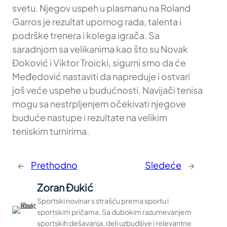
svetu. Njegov uspeh u plasmanu na Roland
Garros je rezultat upornog rada, talenta i
podrške trenera i kolega igrača. Sa
saradnjom sa velikanima kao što su Novak
Đoković i Viktor Troicki, sigurni smo da će
Međedović nastaviti da napreduje i ostvari
još veće uspehe u budućnosti. Navijači tenisa
mogu sa nestrpljenjem očekivati njegove
buduće nastupe i rezultate na velikim
teniskim turnirima.
←
Prethodno
Sledeće
→
Zoran Đukić
Sportski novinar s strašću prema sportu i
sportskim pričama. Sa dubokim razumevanjem
sportskih dešavanja, deli uzbudljive i relevantne