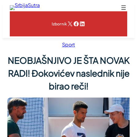
Skoči
na
sadržaj
X
Facebook
LinkedIn
Izbornik
Sport
NEOBJAŠNJIVO JE ŠTA NOVAK
RADI! Đokovićev naslednik nije
birao reči!