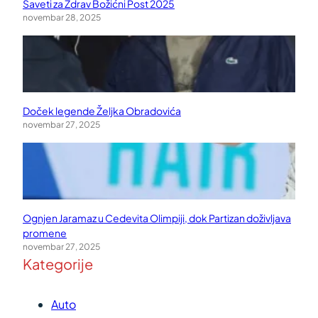
Saveti za Zdrav Božićni Post 2025
novembar 28, 2025
Doček legende Željka Obradovića
novembar 27, 2025
Ognjen Jaramaz u Cedevita Olimpiji, dok Partizan doživljava
promene
novembar 27, 2025
Kategorije
Auto