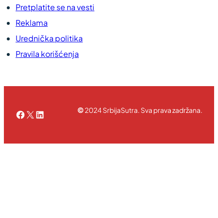
Pretplatite se na vesti
Reklama
Urednička politika
Pravila korišćenja
©
2024 SrbijaSutra. Sva prava zadržana.
Facebook
X
LinkedIn