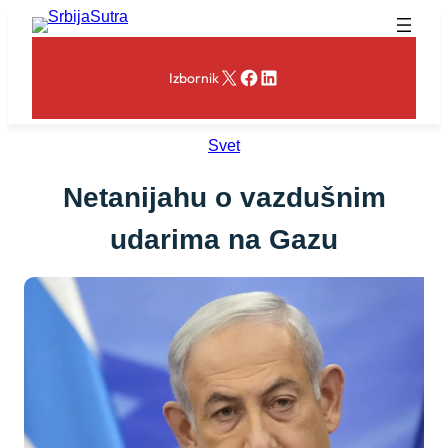
Skoči
na
sadržaj
X
Facebook
LinkedIn
Izbornik
Svet
Netanijahu o vazdušnim
udarima na Gazu