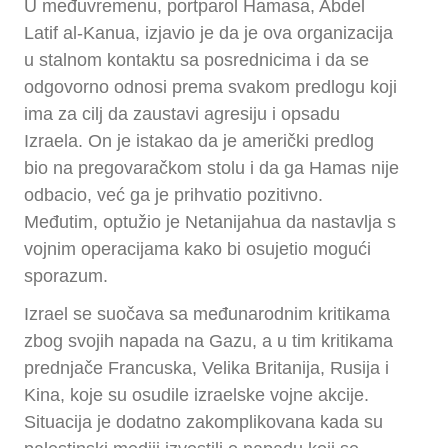
U međuvremenu, portparol Hamasa, Abdel
Latif al-Kanua, izjavio je da je ova organizacija
u stalnom kontaktu sa posrednicima i da se
odgovorno odnosi prema svakom predlogu koji
ima za cilj da zaustavi agresiju i opsadu
Izraela. On je istakao da je američki predlog
bio na pregovaračkom stolu i da ga Hamas nije
odbacio, već ga je prihvatio pozitivno.
Međutim, optužio je Netanijahua da nastavlja s
vojnim operacijama kako bi osujetio mogući
sporazum.
Izrael se suočava sa međunarodnim kritikama
zbog svojih napada na Gazu, a u tim kritikama
prednjače Francuska, Velika Britanija, Rusija i
Kina, koje su osudile izraelske vojne akcije.
Situacija je dodatno zakomplikovana kada su