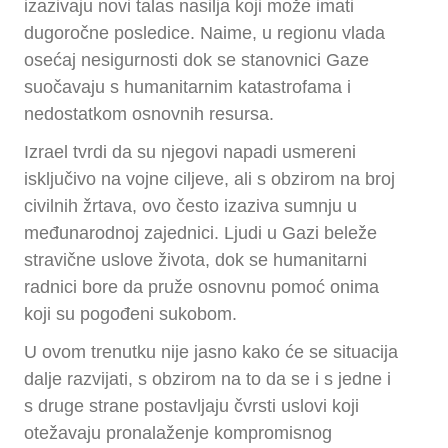
izazivaju novi talas nasilja koji može imati
dugoročne posledice. Naime, u regionu vlada
osećaj nesigurnosti dok se stanovnici Gaze
suočavaju s humanitarnim katastrofama i
nedostatkom osnovnih resursa.
Izrael tvrdi da su njegovi napadi usmereni
isključivo na vojne ciljeve, ali s obzirom na broj
civilnih žrtava, ovo često izaziva sumnju u
međunarodnoj zajednici. Ljudi u Gazi beleže
stravične uslove života, dok se humanitarni
radnici bore da pruže osnovnu pomoć onima
koji su pogođeni sukobom.
U ovom trenutku nije jasno kako će se situacija
dalje razvijati, s obzirom na to da se i s jedne i
s druge strane postavljaju čvrsti uslovi koji
otežavaju pronalaženje kompromisnog