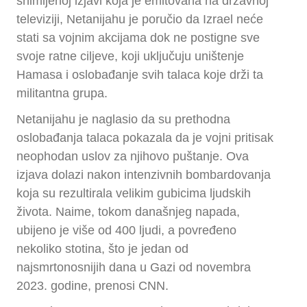
snimljenoj izjavi koja je emitovana na državnoj
televiziji, Netanijahu je poručio da Izrael neće
stati sa vojnim akcijama dok ne postigne sve
svoje ratne ciljeve, koji uključuju uništenje
Hamasa i oslobađanje svih talaca koje drži ta
militantna grupa.
Netanijahu je naglasio da su prethodna
oslobađanja talaca pokazala da je vojni pritisak
neophodan uslov za njihovo puštanje. Ova
izjava dolazi nakon intenzivnih bombardovanja
koja su rezultirala velikim gubicima ljudskih
života. Naime, tokom današnjeg napada,
ubijeno je više od 400 ljudi, a povređeno
nekoliko stotina, što je jedan od
najsmrtonosnijih dana u Gazi od novembra
2023. godine, prenosi CNN.