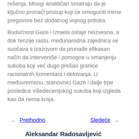
rešenja. Mnogi analitičari smatraju da je
ključno pronaći pristup koji će omogućiti mirne
pregovore bez dodatnog vojnog pritiska.
Budućnost Gaze i Izraela ostaje neizvesna, a
dok tenzije rastu, međunarodna zajednica se
suočava s izazovom da pronađe efikasan
način da interveniše i pomogne u smanjenju
sukoba koji već dugo prešao granice
racionalnih komentara i delovanja. U
međuvremenu, stanovnici Gaze i dalje trpe
posledice višedecenijskog sukoba koji izgleda
kao da nema kraja.
←
Prethodno
Sledeće
→
Aleksandar Radosavljević