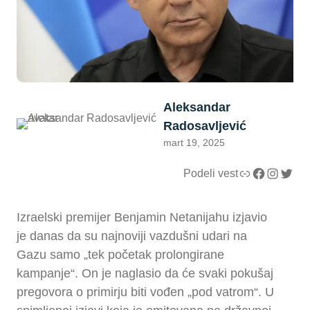
Aleksandar
Radosavljević
mart 19, 2025
Link
Facebook
Instagram
Twitter
Podeli vest
Izraelski premijer Benjamin Netanijahu izjavio
je danas da su najnoviji vazdušni udari na
Gazu samo „tek početak prolongirane
kampanje“. On je naglasio da će svaki pokušaj
pregovora o primirju biti vođen „pod vatrom“. U