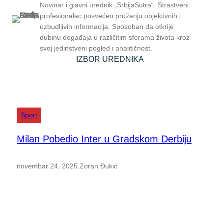
Novinar i glavni urednik „SrbijaSutra“. Strastveni
profesionalac posvećen pružanju objektivnih i
uzbudljivih informacija. Sposoban da otkrije
dubinu događaja u različitim sferama života kroz
svoj jedinstveni pogled i analitičnost.
IZBOR UREDNIKA
Sport
Milan Pobedio Inter u Gradskom Derbiju
novembar 24, 2025
.
Zoran Đukić