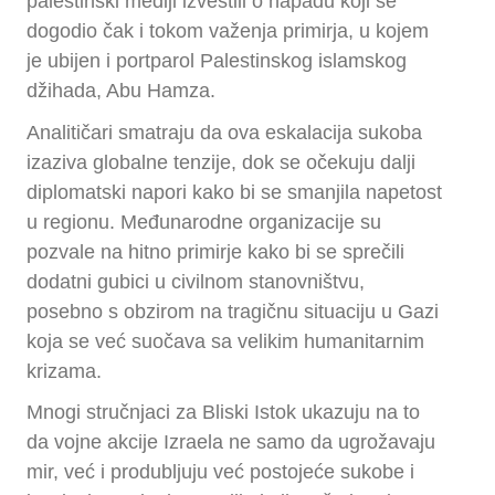
palestinski mediji izvestili o napadu koji se
dogodio čak i tokom važenja primirja, u kojem
je ubijen i portparol Palestinskog islamskog
džihada, Abu Hamza.
Analitičari smatraju da ova eskalacija sukoba
izaziva globalne tenzije, dok se očekuju dalji
diplomatski napori kako bi se smanjila napetost
u regionu. Međunarodne organizacije su
pozvale na hitno primirje kako bi se sprečili
dodatni gubici u civilnom stanovništvu,
posebno s obzirom na tragičnu situaciju u Gazi
koja se već suočava sa velikim humanitarnim
krizama.
Mnogi stručnjaci za Bliski Istok ukazuju na to
da vojne akcije Izraela ne samo da ugrožavaju
mir, već i produbljuju već postojeće sukobe i