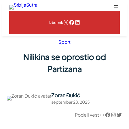
Skoči
na
sadržaj
X
Facebook
LinkedIn
Izbornik
Sport
Nilikina se oprostio od
Partizana
Zoran Đukić
septembar 28, 2025
Link
Facebook
Instagram
Twitter
Podeli vest