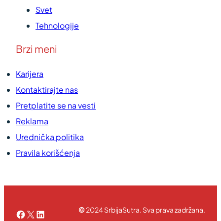
Svet
Tehnologije
Brzi meni
Karijera
Kontaktirajte nas
Pretplatite se na vesti
Reklama
Urednička politika
Pravila korišćenja
©
2024 SrbijaSutra. Sva prava zadržana.
Facebook
X
LinkedIn