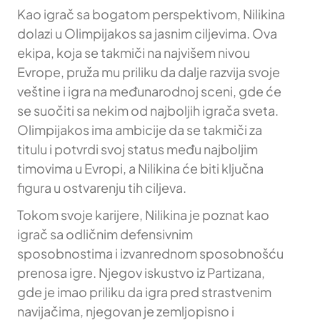
Kao igrač sa bogatom perspektivom, Nilikina
dolazi u Olimpijakos sa jasnim ciljevima. Ova
ekipa, koja se takmiči na najvišem nivou
Evrope, pruža mu priliku da dalje razvija svoje
veštine i igra na međunarodnoj sceni, gde će
se suočiti sa nekim od najboljih igrača sveta.
Olimpijakos ima ambicije da se takmiči za
titulu i potvrdi svoj status među najboljim
timovima u Evropi, a Nilikina će biti ključna
figura u ostvarenju tih ciljeva.
Tokom svoje karijere, Nilikina je poznat kao
igrač sa odličnim defensivnim
sposobnostima i izvanrednom sposobnošću
prenosa igre. Njegov iskustvo iz Partizana,
gde je imao priliku da igra pred strastvenim
navijačima, njegovan je zemljopisno i