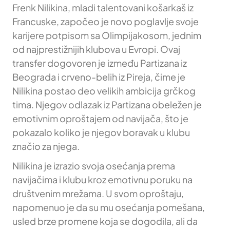
Frenk Nilikina, mladi talentovani košarkaš iz
Francuske, započeo je novo poglavlje svoje
karijere potpisom sa Olimpijakosom, jednim
od najprestižnijih klubova u Evropi. Ovaj
transfer dogovoren je između Partizana iz
Beograda i crveno-belih iz Pireja, čime je
Nilikina postao deo velikih ambicija grčkog
tima. Njegov odlazak iz Partizana obeležen je
emotivnim oproštajem od navijača, što je
pokazalo koliko je njegov boravak u klubu
značio za njega.
Nilikina je izrazio svoja osećanja prema
navijačima i klubu kroz emotivnu poruku na
društvenim mrežama. U svom oproštaju,
napomenuo je da su mu osećanja pomešana,
usled brze promene koja se dogodila, ali da