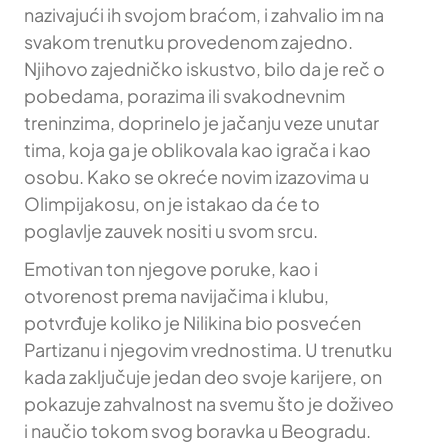
nazivajući ih svojom braćom, i zahvalio im na
svakom trenutku provedenom zajedno.
Njihovo zajedničko iskustvo, bilo da je reč o
pobedama, porazima ili svakodnevnim
treninzima, doprinelo je jačanju veze unutar
tima, koja ga je oblikovala kao igrača i kao
osobu. Kako se okreće novim izazovima u
Olimpijakosu, on je istakao da će to
poglavlje zauvek nositi u svom srcu.
Emotivan ton njegove poruke, kao i
otvorenost prema navijačima i klubu,
potvrđuje koliko je Nilikina bio posvećen
Partizanu i njegovim vrednostima. U trenutku
kada zaključuje jedan deo svoje karijere, on
pokazuje zahvalnost na svemu što je doživeo
i naučio tokom svog boravka u Beogradu.