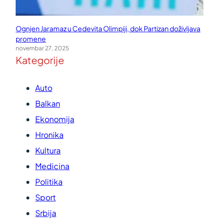
Ognjen Jaramaz u Cedevita Olimpiji, dok Partizan doživljava
promene
novembar 27, 2025
Kategorije
Auto
Balkan
Ekonomija
Hronika
Kultura
Medicina
Politika
Sport
Srbija