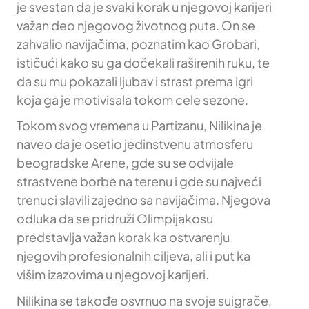
je svestan da je svaki korak u njegovoj karijeri
važan deo njegovog životnog puta. On se
zahvalio navijačima, poznatim kao Grobari,
ističući kako su ga dočekali raširenih ruku, te
da su mu pokazali ljubav i strast prema igri
koja ga je motivisala tokom cele sezone.
Tokom svog vremena u Partizanu, Nilikina je
naveo da je osetio jedinstvenu atmosferu
beogradske Arene, gde su se odvijale
strastvene borbe na terenu i gde su najveći
trenuci slavili zajedno sa navijačima. Njegova
odluka da se pridruži Olimpijakosu
predstavlja važan korak ka ostvarenju
njegovih profesionalnih ciljeva, ali i put ka
višim izazovima u njegovoj karijeri.
Nilikina se takođe osvrnuo na svoje suigrače,