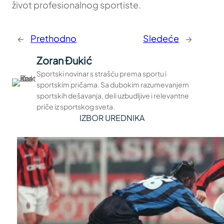
život profesionalnog sportiste.
←
Prethodno
Sledeće
→
Zoran Đukić
Sportski novinar s strašću prema sportu i
sportskim pričama. Sa dubokim razumevanjem
sportskih dešavanja, deli uzbudljive i relevantne
priče iz sportskog sveta.
IZBOR UREDNIKA