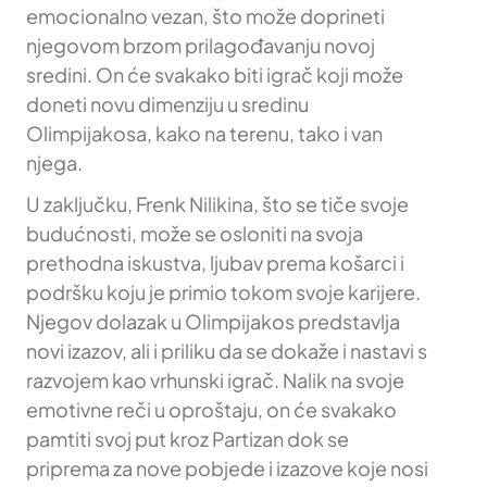
emocionalno vezan, što može doprineti
njegovom brzom prilagođavanju novoj
sredini. On će svakako biti igrač koji može
doneti novu dimenziju u sredinu
Olimpijakosa, kako na terenu, tako i van
njega.
U zaključku, Frenk Nilikina, što se tiče svoje
budućnosti, može se osloniti na svoja
prethodna iskustva, ljubav prema košarci i
podršku koju je primio tokom svoje karijere.
Njegov dolazak u Olimpijakos predstavlja
novi izazov, ali i priliku da se dokaže i nastavi s
razvojem kao vrhunski igrač. Nalik na svoje
emotivne reči u oproštaju, on će svakako
pamtiti svoj put kroz Partizan dok se
priprema za nove pobjede i izazove koje nosi