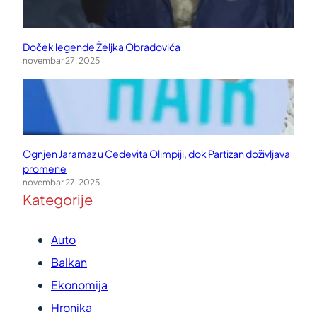
Doček legende Željka Obradovića
novembar 27, 2025
Ognjen Jaramaz u Cedevita Olimpiji, dok Partizan doživljava
promene
novembar 27, 2025
Kategorije
Auto
Balkan
Ekonomija
Hronika