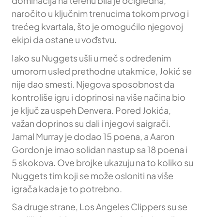
dominacija na terenu bila je očigledna,
naročito u ključnim trenucima tokom prvog i
trećeg kvartala, što je omogućilo njegovoj
ekipi da ostane u vođstvu.
Iako su Nuggets ušli u meč s određenim
umorom usled prethodne utakmice, Jokić se
nije dao smesti. Njegova sposobnost da
kontroliše igru i doprinosi na više načina bio
je ključ za uspeh Denvera. Pored Jokića,
važan doprinos su dali i njegovi saigrači.
Jamal Murray je dodao 15 poena, a Aaron
Gordon je imao solidan nastup sa 18 poena i
5 skokova. Ove brojke ukazuju na to koliko su
Nuggets tim koji se može osloniti na više
igrača kada je to potrebno.
Sa druge strane, Los Angeles Clippers su se