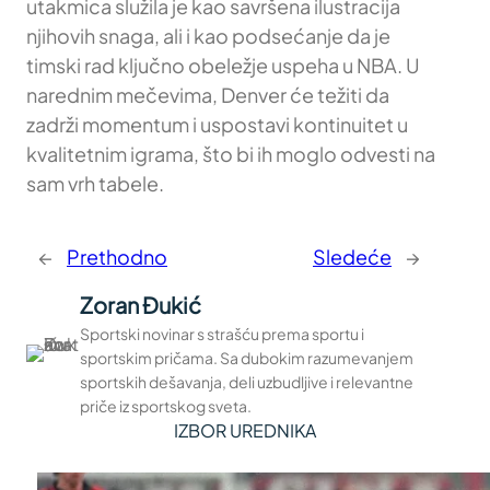
utakmica služila je kao savršena ilustracija
njihovih snaga, ali i kao podsećanje da je
timski rad ključno obeležje uspeha u NBA. U
narednim mečevima, Denver će težiti da
zadrži momentum i uspostavi kontinuitet u
kvalitetnim igrama, što bi ih moglo odvesti na
sam vrh tabele.
←
Prethodno
Sledeće
→
Zoran Đukić
Sportski novinar s strašću prema sportu i
sportskim pričama. Sa dubokim razumevanjem
sportskih dešavanja, deli uzbudljive i relevantne
priče iz sportskog sveta.
IZBOR UREDNIKA