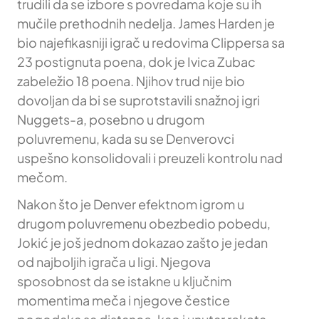
trudili da se izbore s povredama koje su ih
mučile prethodnih nedelja. James Harden je
bio najefikasniji igrač u redovima Clippersa sa
23 postignuta poena, dok je Ivica Zubac
zabeležio 18 poena. Njihov trud nije bio
dovoljan da bi se suprotstavili snažnoj igri
Nuggets-a, posebno u drugom
poluvremenu, kada su se Denverovci
uspešno konsolidovali i preuzeli kontrolu nad
mečom.
Nakon što je Denver efektnom igrom u
drugom poluvremenu obezbedio pobedu,
Jokić je još jednom dokazao zašto je jedan
od najboljih igrača u ligi. Njegova
sposobnost da se istakne u ključnim
momentima meča i njegove čestice