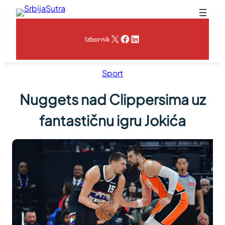
Skoči
na
sadržaj
X
Facebook
LinkedIn
Izbornik
Sport
Nuggets nad Clippersima uz
fantastičnu igru Jokića