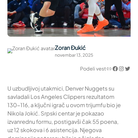
Zoran Đukić
novembar 13, 2025
Link
Facebook
Instagram
Twitter
Podeli vest
U uzbudljivoj utakmici, Denver Nuggets su
savladali Los Angeles Clippers rezultatom
130-116, a ključni igrač u ovom trijumfu bio je
Nikola Jokić. Srpski centar je pokazao
izvanrednu formu, postigavši čak 55 poena,
uz 12 skokova i 6 asistencija. Njegova