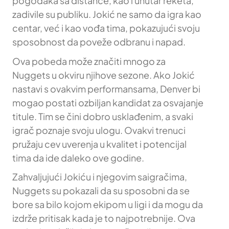
pogodaka sa distance, kao i unutar reketa,
zadivile su publiku. Jokić ne samo da igra kao
centar, već i kao vođa tima, pokazujući svoju
sposobnost da poveže odbranu i napad.
Ova pobeda može značiti mnogo za
Nuggets u okviru njihove sezone. Ako Jokić
nastavi s ovakvim performansama, Denver bi
mogao postati ozbiljan kandidat za osvajanje
titule. Tim se čini dobro usklađenim, a svaki
igrač poznaje svoju ulogu. Ovakvi trenuci
pružaju cev uverenja u kvalitet i potencijal
tima da ide daleko ove godine.
Zahvaljujući Jokiću i njegovim saigračima,
Nuggets su pokazali da su sposobni da se
bore sa bilo kojom ekipom u ligi i da mogu da
izdrže pritisak kada je to najpotrebnije. Ova