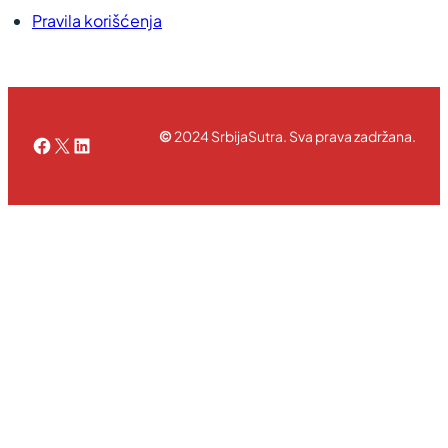
Pravila korišćenja
©
2024 SrbijaSutra. Sva prava zadržana.
Facebook
X
LinkedIn