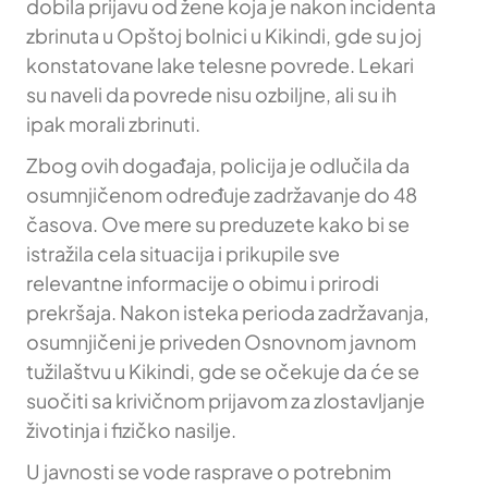
dobila prijavu od žene koja je nakon incidenta
zbrinuta u Opštoj bolnici u Kikindi, gde su joj
konstatovane lake telesne povrede. Lekari
su naveli da povrede nisu ozbiljne, ali su ih
ipak morali zbrinuti.
Zbog ovih događaja, policija je odlučila da
osumnjičenom određuje zadržavanje do 48
časova. Ove mere su preduzete kako bi se
istražila cela situacija i prikupile sve
relevantne informacije o obimu i prirodi
prekršaja. Nakon isteka perioda zadržavanja,
osumnjičeni je priveden Osnovnom javnom
tužilaštvu u Kikindi, gde se očekuje da će se
suočiti sa krivičnom prijavom za zlostavljanje
životinja i fizičko nasilje.
U javnosti se vode rasprave o potrebnim