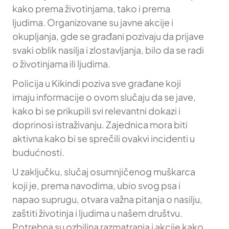
kako prema životinjama, tako i prema
ljudima. Organizovane su javne akcije i
okupljanja, gde se građani pozivaju da prijave
svaki oblik nasilja i zlostavljanja, bilo da se radi
o životinjama ili ljudima.
Policija u Kikindi poziva sve građane koji
imaju informacije o ovom slučaju da se jave,
kako bi se prikupili svi relevantni dokazi i
doprinosi istraživanju. Zajednica mora biti
aktivna kako bi se sprečili ovakvi incidenti u
budućnosti.
U zaključku, slučaj osumnjičenog muškarca
koji je, prema navodima, ubio svog psa i
napao suprugu, otvara važna pitanja o nasilju,
zaštiti životinja i ljudima u našem društvu.
Potrebna su ozbiljna razmatranja i akcije kako