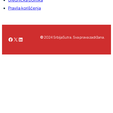
Pravila korišćenja
©
2024 SrbijaSutra. Sva prava zadržana.
Facebook
X
LinkedIn