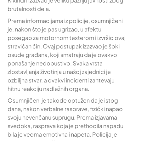
Kikindi i izazvao je veliku pažnju javnosti zbog
brutalnosti dela.
Prema informacijama iz policije, osumnjičeni
je, nakon što je pas ugrizao, u afektu
posegao za motornom testerom i izvršio ovaj
stravičan čin. Ovaj postupak izazvao je šok i
osude građana, koji smatraju da je ovakvo
ponašanje nedopustivo. Svaka vrsta
zlostavljanja životinja u našoj zajednici je
ozbiljna stvar, a ovakvi incidenti zahtevaju
hitnu reakciju nadležnih organa.
Osumnjičeni je takođe optužen da je istog
dana, nakon verbalne rasprave, fizički napao
svoju nevenčanu suprugu. Prema izjavama
svedoka, rasprava koja je prethodila napadu
bila je veoma emotivna i napeta. Policija je