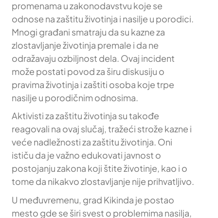
promenama u zakonodavstvu koje se
odnose na zaštitu životinja i nasilje u porodici.
Mnogi građani smatraju da su kazne za
zlostavljanje životinja premale i da ne
odražavaju ozbiljnost dela. Ovaj incident
može postati povod za širu diskusiju o
pravima životinja i zaštiti osoba koje trpe
nasilje u porodičnim odnosima.
Aktivisti za zaštitu životinja su takođe
reagovali na ovaj slučaj, tražeći strože kazne i
veće nadležnosti za zaštitu životinja. Oni
ističu da je važno edukovati javnost o
postojanju zakona koji štite životinje, kao i o
tome da nikakvo zlostavljanje nije prihvatljivo.
U međuvremenu, grad Kikinda je postao
mesto gde se širi svest o problemima nasilja,