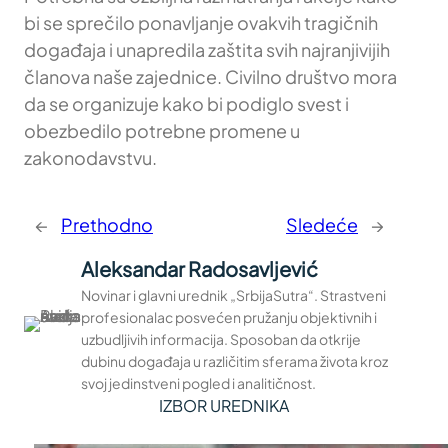
bi se sprečilo ponavljanje ovakvih tragičnih
događaja i unapredila zaštita svih najranjivijih
članova naše zajednice. Civilno društvo mora
da se organizuje kako bi podiglo svest i
obezbedilo potrebne promene u
zakonodavstvu.
←
Prethodno
Sledeće
→
Aleksandar Radosavljević
Novinar i glavni urednik „SrbijaSutra“. Strastveni
profesionalac posvećen pružanju objektivnih i
uzbudljivih informacija. Sposoban da otkrije
dubinu događaja u različitim sferama života kroz
svoj jedinstveni pogled i analitičnost.
IZBOR UREDNIKA