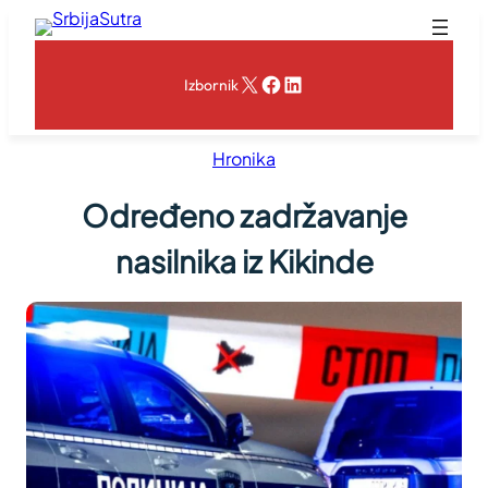
Skoči
na
sadržaj
X
Facebook
LinkedIn
Izbornik
Hronika
Određeno zadržavanje
nasilnika iz Kikinde