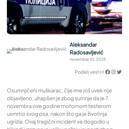
Aleksandar
Radosavljević
novembar 10, 2025
Link
Facebook
Instagram
Twitter
Podeli vest
Osumnjičeni muškarac, čije ime još uvek nije
objavljeno, uhapšen je zbog sumnje da je 7.
novembra ove godine motornom testerom
usmrtio svog psa, nakon što ga je životinja
ugrizla. Ovaj tragični incident se dogodio u