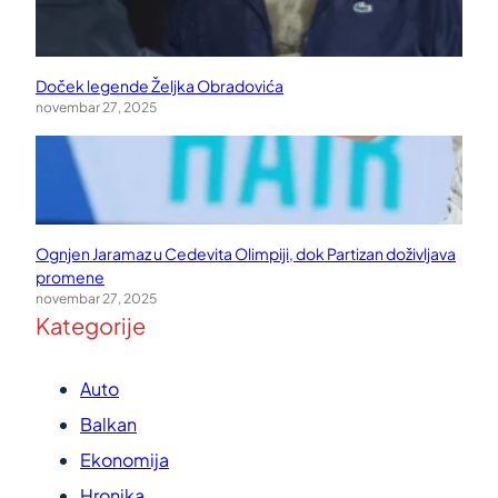
Doček legende Željka Obradovića
novembar 27, 2025
Ognjen Jaramaz u Cedevita Olimpiji, dok Partizan doživljava
promene
novembar 27, 2025
Kategorije
Auto
Balkan
Ekonomija
Hronika