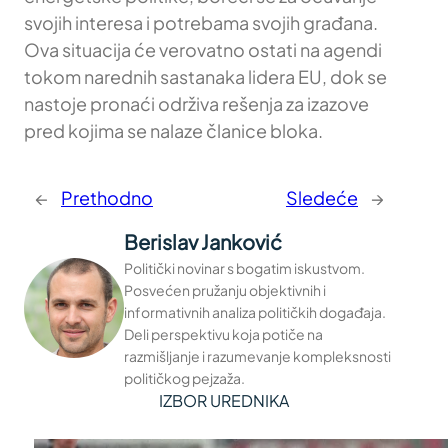
svojih interesa i potrebama svojih građana.
Ova situacija će verovatno ostati na agendi
tokom narednih sastanaka lidera EU, dok se
nastoje pronaći održiva rešenja za izazove
pred kojima se nalaze članice bloka.
←
Prethodno
Sledeće
→
Berislav Janković
Politički novinar s bogatim iskustvom.
Posvećen pružanju objektivnih i
informativnih analiza političkih događaja.
Deli perspektivu koja potiče na
razmišljanje i razumevanje kompleksnosti
političkog pejzaža.
IZBOR UREDNIKA