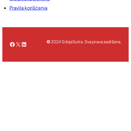
Pravila korišćenja
©
2024 SrbijaSutra. Sva prava zadržana.
Facebook
X
LinkedIn