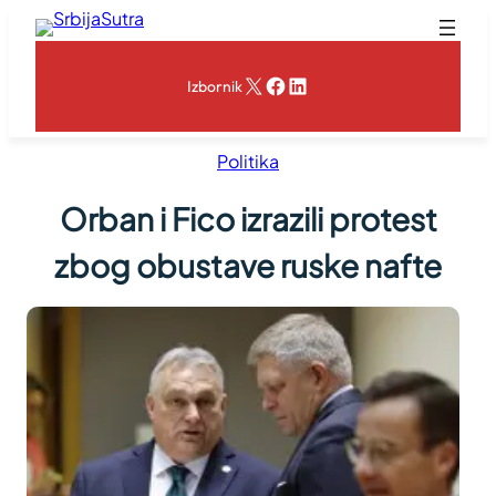
Skoči
na
sadržaj
X
Facebook
LinkedIn
Izbornik
Politika
Orban i Fico izrazili protest
zbog obustave ruske nafte