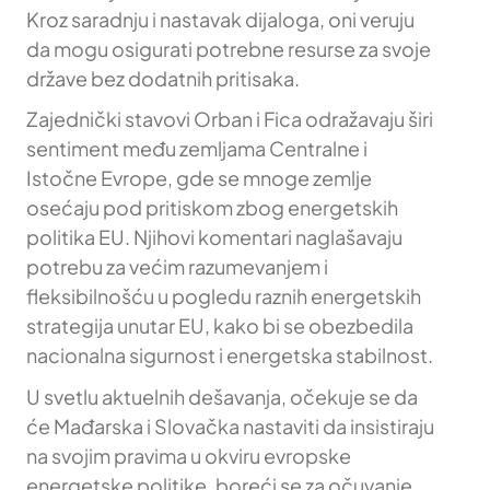
Kroz saradnju i nastavak dijaloga, oni veruju
da mogu osigurati potrebne resurse za svoje
države bez dodatnih pritisaka.
Zajednički stavovi Orban i Fica odražavaju širi
sentiment među zemljama Centralne i
Istočne Evrope, gde se mnoge zemlje
osećaju pod pritiskom zbog energetskih
politika EU. Njihovi komentari naglašavaju
potrebu za većim razumevanjem i
fleksibilnošću u pogledu raznih energetskih
strategija unutar EU, kako bi se obezbedila
nacionalna sigurnost i energetska stabilnost.
U svetlu aktuelnih dešavanja, očekuje se da
će Mađarska i Slovačka nastaviti da insistiraju
na svojim pravima u okviru evropske
energetske politike, boreći se za očuvanje