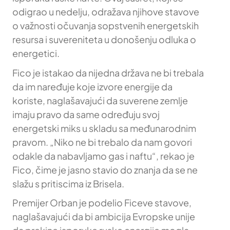
odigrao u nedelju, odražava njihove stavove
o važnosti očuvanja sopstvenih energetskih
resursa i suvereniteta u donošenju odluka o
energetici.
Fico je istakao da nijedna država ne bi trebala
da im naređuje koje izvore energije da
koriste, naglašavajući da suverene zemlje
imaju pravo da same određuju svoj
energetski miks u skladu sa međunarodnim
pravom. „Niko ne bi trebalo da nam govori
odakle da nabavljamo gas i naftu“, rekao je
Fico, čime je jasno stavio do znanja da se ne
slažu s pritiscima iz Brisela.
Premijer Orban je podelio Ficeve stavove,
naglašavajući da bi ambicija Evropske unije