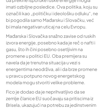
da prekine isporuke ruske energije mogla
imati ozbiljne posledice. Ova politika, koju su
označili kao „političku i ideološku odluku“, ne
bi pogodila samo Mađarsku i Slovačku, već
bi imala negativan uticaj na celu Evropu.
Mađarska i Slovačka snažno zavise od ruskih
izvora energije, posebno kada je reč o nafti i
gasu, što ih čini posebno osetljivim na
promene u politici EU. Oba premijera su
navela da je trenutna situacija u vezi s
energentima neodrživa, ali i da brze promene
u pravcu potpuno novog energetskog
modela mogu stvoriti velike probleme.
Fico je dodao da je neprihvatljivo da se
zemlje članice EU suočavaju sa pritiscima iz
Brisela, ukazujući na potrebu za jedinstvenim