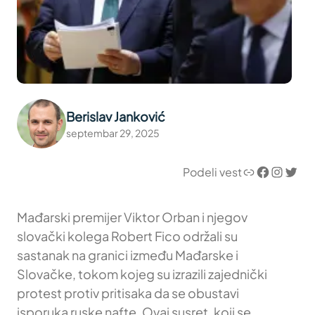
Berislav Janković
septembar 29, 2025
Link
Facebook
Instagram
Twitter
Podeli vest
Mađarski premijer Viktor Orban i njegov
slovački kolega Robert Fico održali su
sastanak na granici između Mađarske i
Slovačke, tokom kojeg su izrazili zajednički
protest protiv pritisaka da se obustavi
isporuka ruske nafte. Ovaj susret, koji se