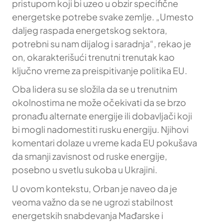
pristupom koji bi uzeo u obzir specifične
energetske potrebe svake zemlje. „Umesto
daljeg raspada energetskog sektora,
potrebni su nam dijalog i saradnja“, rekao je
on, okarakterišući trenutni trenutak kao
ključno vreme za preispitivanje politika EU.
Oba lidera su se složila da se u trenutnim
okolnostima ne može očekivati da se brzo
pronađu alternate energije ili dobavljači koji
bi mogli nadomestiti rusku energiju. Njihovi
komentari dolaze u vreme kada EU pokušava
da smanji zavisnost od ruske energije,
posebno u svetlu sukoba u Ukrajini.
U ovom kontekstu, Orban je naveo da je
veoma važno da se ne ugrozi stabilnost
energetskih snabdevanja Mađarske i