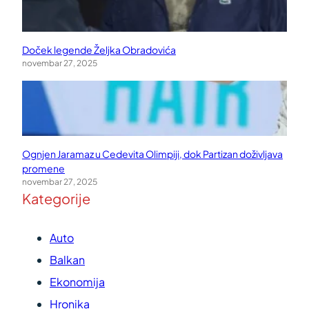
Doček legende Željka Obradovića
novembar 27, 2025
Ognjen Jaramaz u Cedevita Olimpiji, dok Partizan doživljava
promene
novembar 27, 2025
Kategorije
Auto
Balkan
Ekonomija
Hronika