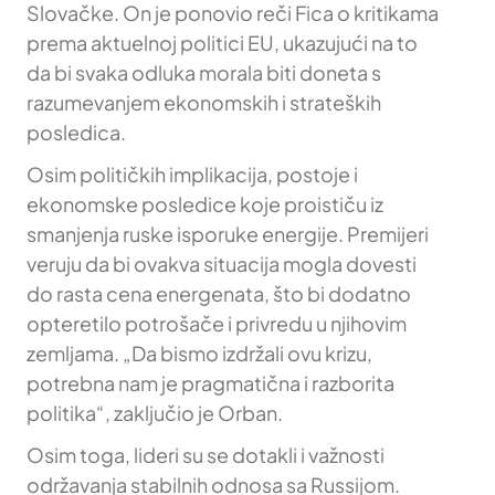
Slovačke. On je ponovio reči Fica o kritikama
prema aktuelnoj politici EU, ukazujući na to
da bi svaka odluka morala biti doneta s
razumevanjem ekonomskih i strateških
posledica.
Osim političkih implikacija, postoje i
ekonomske posledice koje proističu iz
smanjenja ruske isporuke energije. Premijeri
veruju da bi ovakva situacija mogla dovesti
do rasta cena energenata, što bi dodatno
opteretilo potrošače i privredu u njihovim
zemljama. „Da bismo izdržali ovu krizu,
potrebna nam je pragmatična i razborita
politika“, zaključio je Orban.
Osim toga, lideri su se dotakli i važnosti
održavanja stabilnih odnosa sa Russijom.