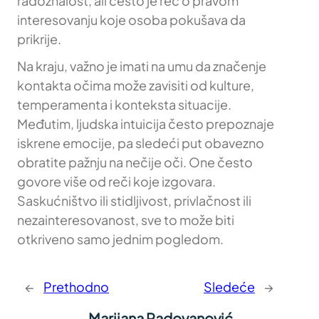
radoznalost, ali često je reč o pravom
interesovanju koje osoba pokušava da
prikrije.
Na kraju, važno je imati na umu da značenje
kontakta očima može zavisiti od kulture,
temperamenta i konteksta situacije.
Međutim, ljudska intuicija često prepoznaje
iskrene emocije, pa sledeći put obavezno
obratite pažnju na nečije oči. One često
govore više od reči koje izgovara.
Saskućništvo ili stidljivost, privlačnost ili
nezainteresovanost, sve to može biti
otkriveno samo jednim pogledom.
←
Prethodno
Sledeće
→
Marijana Radovanović