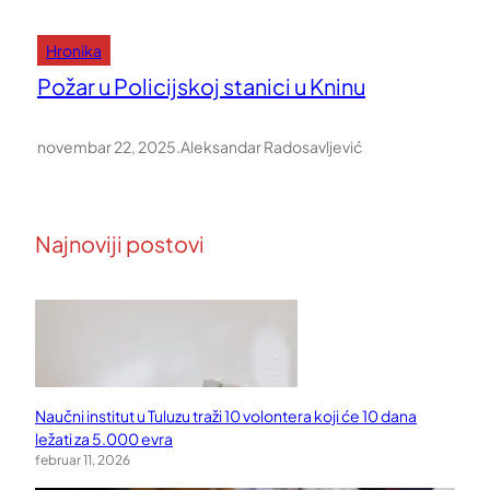
Hronika
Požar u Policijskoj stanici u Kninu
novembar 22, 2025
.
Aleksandar Radosavljević
Najnoviji postovi
Naučni institut u Tuluzu traži 10 volontera koji će 10 dana
ležati za 5.000 evra
februar 11, 2026