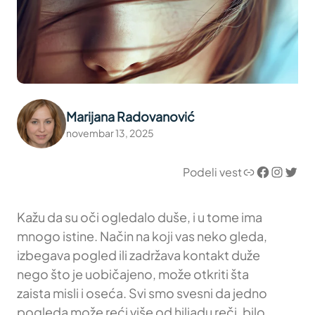
Marijana Radovanović
novembar 13, 2025
Link
Facebook
Instagram
Twitter
Podeli vest
Kažu da su oči ogledalo duše, i u tome ima
mnogo istine. Način na koji vas neko gleda,
izbegava pogled ili zadržava kontakt duže
nego što je uobičajeno, može otkriti šta
zaista misli i oseća. Svi smo svesni da jedno
pogleda može reći više od hiljadu reči, bilo