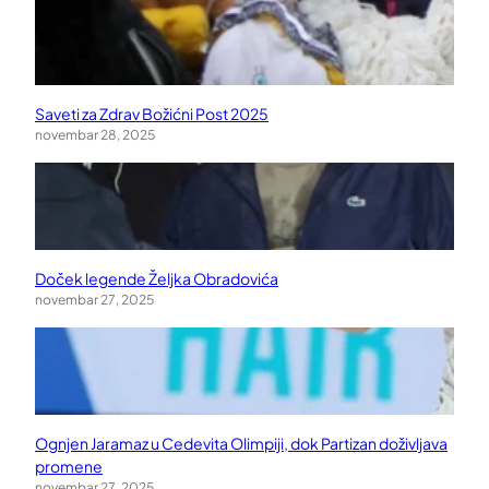
Saveti za Zdrav Božićni Post 2025
novembar 28, 2025
Doček legende Željka Obradovića
novembar 27, 2025
Ognjen Jaramaz u Cedevita Olimpiji, dok Partizan doživljava
promene
novembar 27, 2025