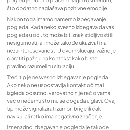
pogled je obično praćen blagim osmehom,
što dodatno naglašava pozitivne emocije.
Nakon toga imamo namerno izbegavanje
pogleda. Kada neko svesno izbegava da vas
pogleda u oči, to može biti znak stidljivosti ili
nesigurnosti, ali može takođe ukazivati na
nezainteresovanost. U ovom slučaju, važno je
obratiti pažnju na kontekst kako biste
pravilno razumeli tu situaciju.
Treći tip je nesvesno izbegavanje pogleda.
Ako neko ne uspostavlja kontakt očima i
izgleda odsutno, verovatno nije reč o vama,
već o nečemu što mu se događa u glavi. Ovaj
tip može signalizirati zamor, brige ili čak
naviku, ali retko ima negativno značenje.
Iznenadno izbegavanje pogleda je takođe