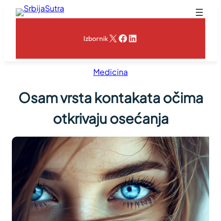
Skoči
na
sadržaj
X
Facebook
LinkedIn
Izbornik
Medicina
Osam vrsta kontakata očima
otkrivaju osećanja