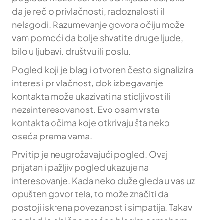
da je reč o privlačnosti, radoznalosti ili
nelagodi. Razumevanje govora očiju može
vam pomoći da bolje shvatite druge ljude,
bilo u ljubavi, društvu ili poslu.
Pogled koji je blag i otvoren često signalizira
interes i privlačnost, dok izbegavanje
kontakta može ukazivati na stidljivost ili
nezainteresovanost. Evo osam vrsta
kontakta očima koje otkrivaju šta neko
oseća prema vama.
Prvi tip je neugrožavajući pogled. Ovaj
prijatan i pažljiv pogled ukazuje na
interesovanje. Kada neko duže gleda u vas uz
opušten govor tela, to može značiti da
postoji iskrena povezanost i simpatija. Takav