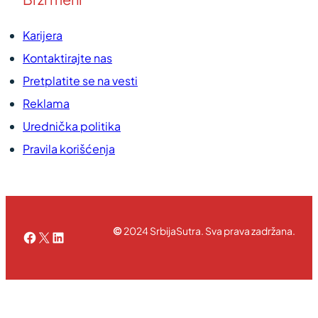
Karijera
Kontaktirajte nas
Pretplatite se na vesti
Reklama
Urednička politika
Pravila korišćenja
©
2024 SrbijaSutra. Sva prava zadržana.
Facebook
X
LinkedIn