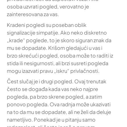
osoba uzvrati pogled, verovatno je
zainteresovana za vas.
Kradeni pogledi su poseban oblik
signalizacije simpatije. Ako neko diskretno
„krade“ poglede, to je skoro siguran znak da
mu se dopadate. Krišom gledajući u vas i
brzo skrećući pogled, osoba može to raditi iz
stida ili nesigurnosti, ali brzi susreti pogleda
mogu izazvati pravu „iskru“ privlačnosti.
Čest slučaj je i drugi pogled. Ovaj trenutak
često se događa kada vas neko najpre
pogleda, pa brzo skrene pogled, a zatim
ponovo pogleda. Ova radnja može ukazivati
na to da mu se dopadate, ali ne želi da deluje
nametljivo. Ponekad je u pitanju samo