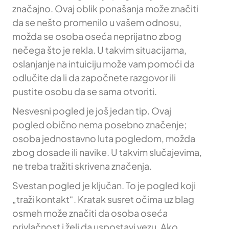
značajno. Ovaj oblik ponašanja može značiti
da se nešto promenilo u vašem odnosu,
možda se osoba oseća neprijatno zbog
nečega što je rekla. U takvim situacijama,
oslanjanje na intuiciju može vam pomoći da
odlučite da li da započnete razgovor ili
pustite osobu da se sama otvoriti.
Nesvesni pogled je još jedan tip. Ovaj
pogled obično nema posebno značenje;
osoba jednostavno luta pogledom, možda
zbog dosade ili navike. U takvim slučajevima,
ne treba tražiti skrivena značenja.
Svestan pogled je ključan. To je pogled koji
„traži kontakt“. Kratak susret očima uz blag
osmeh može značiti da osoba oseća
privlačnost i želi da uspostavi vezu. Ako