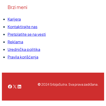
Brzi meni
Karijera
Kontaktirajte nas
Pretplatite se na vesti
Reklama
Urednička politika
Pravila korišćenja
©
2024 SrbijaSutra. Sva prava zadržana.
Facebook
X
LinkedIn