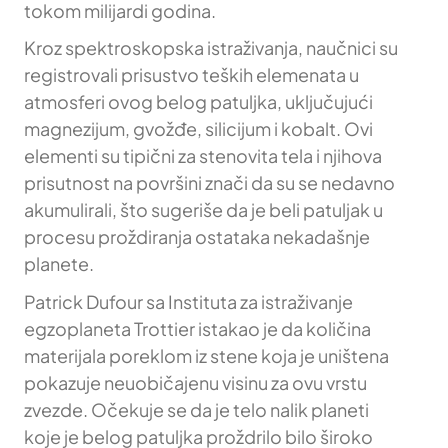
tokom milijardi godina.
Kroz spektroskopska istraživanja, naučnici su
registrovali prisustvo teških elemenata u
atmosferi ovog belog patuljka, uključujući
magnezijum, gvožđe, silicijum i kobalt. Ovi
elementi su tipični za stenovita tela i njihova
prisutnost na površini znači da su se nedavno
akumulirali, što sugeriše da je beli patuljak u
procesu proždiranja ostataka nekadašnje
planete.
Patrick Dufour sa Instituta za istraživanje
egzoplaneta Trottier istakao je da količina
materijala poreklom iz stene koja je uništena
pokazuje neuobičajenu visinu za ovu vrstu
zvezde. Očekuje se da je telo nalik planeti
koje je belog patuljka proždrilo bilo široko