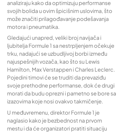
analiziraju kako da optimizuju performanse
svojih bolida u ovim špicišnim uslovima, što
može značiti prilagođavanje podešavanja
motora i pneumatika.
Gledajući unapred, veliki broj navijača i
ljubitelja Formule 1 sa nestrpljenjem očekuje
trku, nadajući se uzbudljivoj borbi između
najuspešnijih vozača, kao što su Lewis
Hamilton, Max Verstappen i Charles Leclerc.
Pojedini timovi će se truditi da prevaziđu
svoje prethodne performanse, dok će drugi
morati da budu oprezni i pametno se bore sa
izazovima koje nosi ovakvo takmičenje.
U međuvremenu, direktor Formule 1 je
naglasio kako je bezbednost na prvom
mestu i da će organizatori pratiti situaciju