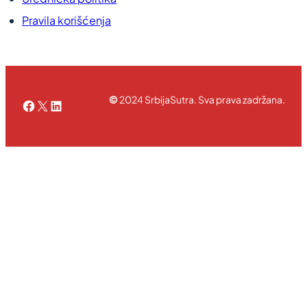
Pravila korišćenja
©
2024 SrbijaSutra. Sva prava zadržana.
Facebook
X
LinkedIn