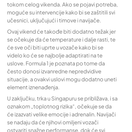
tokom celog vikenda. Ako se pojavi potreba,
moguće su intervencije kako bi se zaštitili svi
učesnici, uključujući i timove i navijače.
Ovaj vikend će takođe biti dodatno težak jer
se očekuje da će temperature i dalje rasti, te
će sve oči biti uprte u vozače kako bi se
videlo ko će se najbolje adaptirati na te
uslove. Formula 1 je poznata po tome da
često donosi izvanredne nepredvidive
situacije, a ovakvi uslovi mogu dodatno uneti
element iznenađenja.
U zaključku, trka u Singapuru se približava, i sa
oznakom „toplotnog rizika“, očekuje se da
će izazvati velike emocije i adrenalin. Navijači
se nadaju da će njihovi omiljeni vozači
ostvariti snažne performanse, dok će svi