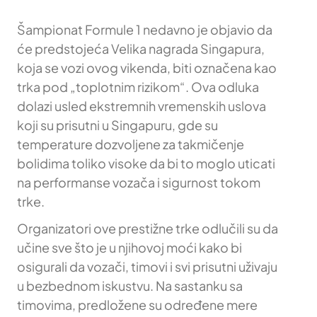
Šampionat Formule 1 nedavno je objavio da
će predstojeća Velika nagrada Singapura,
koja se vozi ovog vikenda, biti označena kao
trka pod „toplotnim rizikom“. Ova odluka
dolazi usled ekstremnih vremenskih uslova
koji su prisutni u Singapuru, gde su
temperature dozvoljene za takmičenje
bolidima toliko visoke da bi to moglo uticati
na performanse vozača i sigurnost tokom
trke.
Organizatori ove prestižne trke odlučili su da
učine sve što je u njihovoj moći kako bi
osigurali da vozači, timovi i svi prisutni uživaju
u bezbednom iskustvu. Na sastanku sa
timovima, predložene su određene mere