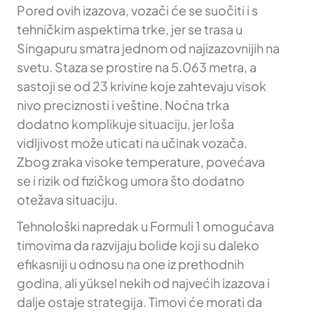
Pored ovih izazova, vozači će se suočiti i s
tehničkim aspektima trke, jer se trasa u
Singapuru smatra jednom od najizazovnijih na
svetu. Staza se prostire na 5.063 metra, a
sastoji se od 23 krivine koje zahtevaju visok
nivo preciznosti i veštine. Noćna trka
dodatno komplikuje situaciju, jer loša
vidljivost može uticati na učinak vozača.
Zbog zraka visoke temperature, povećava
se i rizik od fizičkog umora što dodatno
otežava situaciju.
Tehnološki napredak u Formuli 1 omogućava
timovima da razvijaju bolide koji su daleko
efikasniji u odnosu na one iz prethodnih
godina, ali yüksel nekih od najvećih izazova i
dalje ostaje strategija. Timovi će morati da