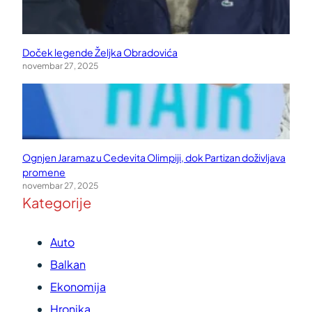
Doček legende Željka Obradovića
novembar 27, 2025
Ognjen Jaramaz u Cedevita Olimpiji, dok Partizan doživljava
promene
novembar 27, 2025
Kategorije
Auto
Balkan
Ekonomija
Hronika