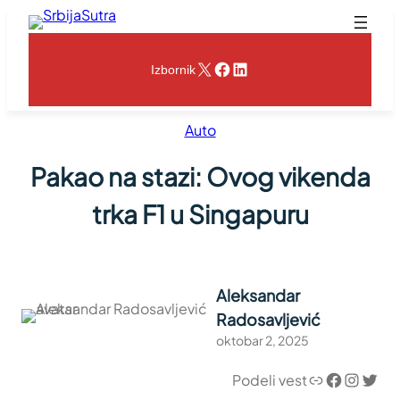
Skoči
na
sadržaj
X
Facebook
LinkedIn
Izbornik
Auto
Pakao na stazi: Ovog vikenda
trka F1 u Singapuru
Aleksandar
Radosavljević
oktobar 2, 2025
Link
Facebook
Instagram
Twitter
Podeli vest