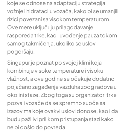
koje se odnose na adaptaciju strategija
vožnje i hidrataciju vozača, kako bi se umanjili
rizici povezani sa visokom temperaturom.
Ove mere uključuju prilagođavanje
rasporeda trke, kao i uvođenje pauza tokom
samog takmičenja, ukoliko se uslovi
pogoršaju.
Singapur je poznat po svojoj klimi koja
kombinuje visoke temperature i visoku
vlažnost, a ove godine se očekuje dodatno
pojačano zagađenje vazduha zbog radova u
okolini staze. Zbog toga su organizatori trke
pozvali vozače da se spremno suoče sa
izazovima koje ovakvi uslovi donose, kao i da
budu pažljivi prilikom pristupanja stazi kako
ne bi došlo do povreda.