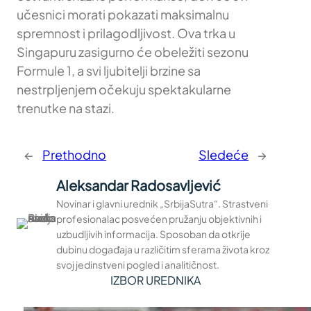
učesnici morati pokazati maksimalnu
spremnost i prilagodljivost. Ova trka u
Singapuru zasigurno će obeležiti sezonu
Formule 1, a svi ljubitelji brzine sa
nestrpljenjem očekuju spektakularne
trenutke na stazi.
←
Prethodno
Sledeće
→
Aleksandar Radosavljević
Novinar i glavni urednik „SrbijaSutra“. Strastveni
profesionalac posvećen pružanju objektivnih i
uzbudljivih informacija. Sposoban da otkrije
dubinu događaja u različitim sferama života kroz
svoj jedinstveni pogled i analitičnost.
IZBOR UREDNIKA