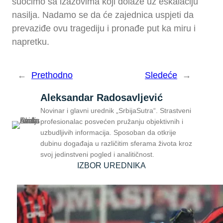
suočimo sa izazovima koji dolaze uz eskalaciju
nasilja. Nadamo se da će zajednica uspjeti da
prevaziđe ovu tragediju i pronađe put ka miru i
napretku.
←
Prethodno
Sledeće
→
Aleksandar Radosavljević
Novinar i glavni urednik „SrbijaSutra“. Strastveni
profesionalac posvećen pružanju objektivnih i
uzbudljivih informacija. Sposoban da otkrije
dubinu događaja u različitim sferama života kroz
svoj jedinstveni pogled i analitičnost.
IZBOR UREDNIKA