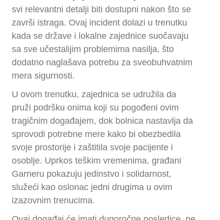
svi relevantni detalji biti dostupni nakon što se
završi istraga. Ovaj incident dolazi u trenutku
kada se države i lokalne zajednice suočavaju
sa sve učestalijim problemima nasilja, što
dodatno naglašava potrebu za sveobuhvatnim
mera sigurnosti.
U ovom trenutku, zajednica se udružila da
pruži podršku onima koji su pogođeni ovim
tragičnim događajem, dok bolnica nastavlja da
sprovodi potrebne mere kako bi obezbedila
svoje prostorije i zaštitila svoje pacijente i
osoblje. Uprkos teškim vremenima, građani
Garneru pokazuju jedinstvo i solidarnost,
služeći kao oslonac jedni drugima u ovim
izazovnim trenucima.
Ovaj događaj će imati dugoročne posledice, ne