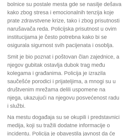
bolnice su postale mesta gde se nasilje dešava
kako zbog stresa i emocionalnih tenzija koje
prate zdravstvene krize, tako i zbog prisutnosti
narušavača reda. Policijska prisutnost u ovim
institucijama je često potrebna kako bi se
osigurala sigurnost svih pacijenata i osoblja.
Smit je bio poznat i poštovan član zajednice, a
njegov gubitak ostavlja dubok trag među
kolegama i građanima. Policija je izrazila
saučešće porodici i prijateljima, a mnogi su u
društvenim mrežama delili uspomene na
njega, ukazujući na njegovu posvećenost radu
i službi.
Na mestu događaja su se okupili i predstavnici
medija, koji su tražili dodatne informacije o
incidentu. Policija je obavestila javnost da će