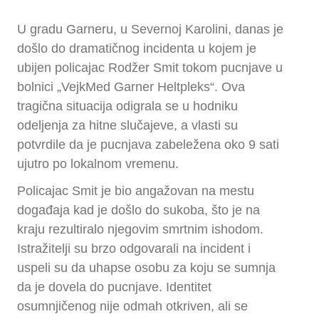
U gradu Garneru, u Severnoj Karolini, danas je
došlo do dramatičnog incidenta u kojem je
ubijen policajac Rodžer Smit tokom pucnjave u
bolnici „VejkMed Garner Heltpleks“. Ova
tragična situacija odigrala se u hodniku
odeljenja za hitne slučajeve, a vlasti su
potvrdile da je pucnjava zabeležena oko 9 sati
ujutro po lokalnom vremenu.
Policajac Smit je bio angažovan na mestu
događaja kad je došlo do sukoba, što je na
kraju rezultiralo njegovim smrtnim ishodom.
Istražitelji su brzo odgovarali na incident i
uspeli su da uhapse osobu za koju se sumnja
da je dovela do pucnjave. Identitet
osumnjičenog nije odmah otkriven, ali se