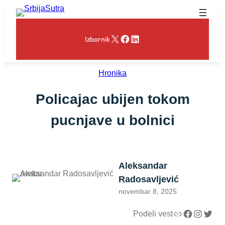
Skoči
na
sadržaj
X
Facebook
LinkedIn
Izbornik
Hronika
Policajac ubijen tokom
pucnjave u bolnici
Aleksandar
Radosavljević
novembar 8, 2025
Link
Facebook
Instagram
Twitter
Podeli vest