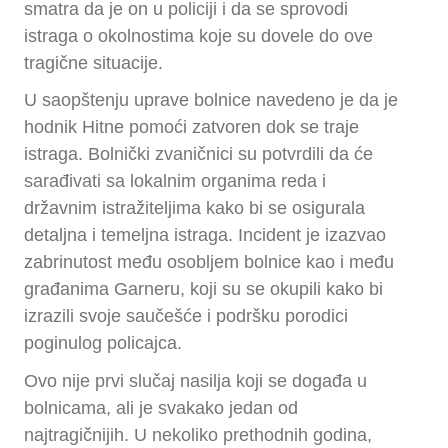
smatra da je on u policiji i da se sprovodi
istraga o okolnostima koje su dovele do ove
tragične situacije.
U saopštenju uprave bolnice navedeno je da je
hodnik Hitne pomoći zatvoren dok se traje
istraga. Bolnički zvaničnici su potvrdili da će
sarađivati sa lokalnim organima reda i
državnim istražiteljima kako bi se osigurala
detaljna i temeljna istraga. Incident je izazvao
zabrinutost među osobljem bolnice kao i među
građanima Garneru, koji su se okupili kako bi
izrazili svoje saučešće i podršku porodici
poginulog policajca.
Ovo nije prvi slučaj nasilja koji se događa u
bolnicama, ali je svakako jedan od
najtragičnijih. U nekoliko prethodnih godina,