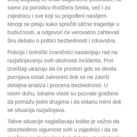
samo za porodicu Rodžera Smita, već i za
zajednicu i sve koji su pogođeni nasiljem.
Mnogi se pitaju kako sprečiti slične tragedije u
budućnosti, a odgovori će verovatno zahtevati
širu debatu o politici bezbednosti i zdravstva.
Policija i bolnički zvaničnici nastavljaju rad na
razjašnjavanju svih okolnosti incidenta. Prvi
izveštaji ukazuju da će prostori gde se desila
pucnjava ostati zatvoreni dok se ne završi
detaljna analiza i procena bezbednosti. U
istom duhu, lokalne vlasti su pozvale građane
da pomažu jedni drugima i da ostanu mirni dok
se situacija razjašnjava.
Takve situacije naglašavaju koliko je važno da
obezbedimo sigurnost svih u zajednici i da se