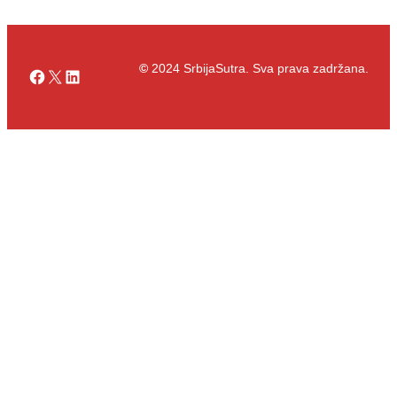
©
2024 SrbijaSutra. Sva prava zadržana.
Facebook
X
LinkedIn