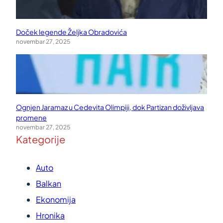
Doček legende Željka Obradovića
novembar 27, 2025
Ognjen Jaramaz u Cedevita Olimpiji, dok Partizan doživljava
promene
novembar 27, 2025
Kategorije
Auto
Balkan
Ekonomija
Hronika