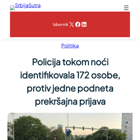
Skoči
na
sadržaj
X
Facebook
LinkedIn
Izbornik
Politika
Policija tokom noći
identifikovala 172 osobe,
protiv jedne podneta
prekršajna prijava