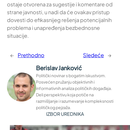
ostaje otvorena za sugestije i komentare od
strane javnosti, u nadi da će ovakav pristup
dovesti do efikasnijeg rešenja potencijalnih
problema i unapređenja bezbednosne
situacije.
←
Prethodno
Sledeće
→
Berislav Janković
Politički novinar s bogatim iskustvom.
Posvećen pružanju objektivnih i
informativnih analiza političkih događaja.
Deli perspektivu koja potiče na
razmišljanje i razumevanje kompleksnosti
političkog pejzaža.
IZBOR UREDNIKA