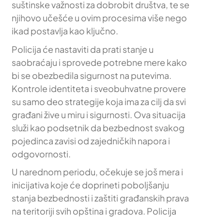
suštinske važnosti za dobrobit društva, te se
njihovo učešće u ovim procesima više nego
ikad postavlja kao ključno.
Policija će nastaviti da prati stanje u
saobraćaju i sprovede potrebne mere kako
bi se obezbedila sigurnost na putevima.
Kontrole identiteta i sveobuhvatne provere
su samo deo strategije koja ima za cilj da svi
građani žive u miru i sigurnosti. Ova situacija
služi kao podsetnik da bezbednost svakog
pojedinca zavisi od zajedničkih napora i
odgovornosti.
U narednom periodu, očekuje se još mera i
inicijativa koje će doprineti poboljšanju
stanja bezbednosti i zaštiti građanskih prava
na teritoriji svih opština i gradova. Policija