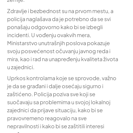
Zdravlje i bezbednost su na prvom mestu, a
policija naglašava da je potrebno da se svi
ponašaju odgovorno kako bi se izbegli
incidenti. U vođenju ovakvih mera,
Ministarstvo unutrašnjih poslova pokazuje
svoju posvećenost očuvanju javnog reda i
mira, kao i rad na unapređenju kvaliteta života
u zajednici.
Uprkos kontrolama koje se sprovode, važno
je da se građani i dalje osećaju sigurno i
zaštićeno. Policija poziva sve koji se
suočavaju sa problemima u svojoj lokalnoj
zajednici da prijave situaciju, kako bi se
pravovremeno reagovalo na sve
nepravilnosti i kako bi se zaštitili interesi