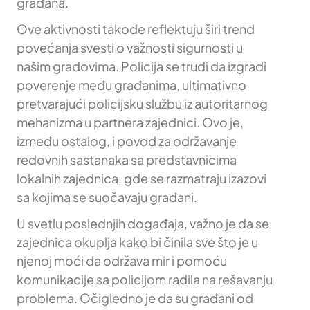
građana.
Ove aktivnosti takođe reflektuju širi trend
povećanja svesti o važnosti sigurnosti u
našim gradovima. Policija se trudi da izgradi
poverenje među građanima, ultimativno
pretvarajući policijsku službu iz autoritarnog
mehanizma u partnera zajednici. Ovo je,
između ostalog, i povod za održavanje
redovnih sastanaka sa predstavnicima
lokalnih zajednica, gde se razmatraju izazovi
sa kojima se suočavaju građani.
U svetlu poslednjih događaja, važno je da se
zajednica okuplja kako bi činila sve što je u
njenoj moći da održava mir i pomoću
komunikacije sa policijom radila na rešavanju
problema. Očigledno je da su građani od