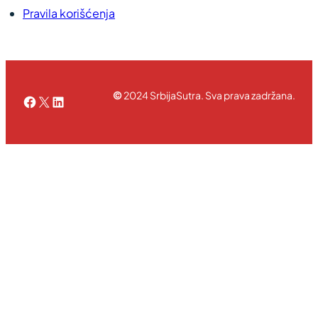
Pravila korišćenja
©
2024 SrbijaSutra. Sva prava zadržana.
Facebook
X
LinkedIn