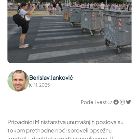
Berislav Janković
jul 11, 2025
Link
Facebook
Instagram
Twitter
Podeli vest
Pripadnici Ministarstva unutrašnjih poslova su
tokom prethodne noći sproveli opsežnu
kontrolu identiteta građana na ulicama. U