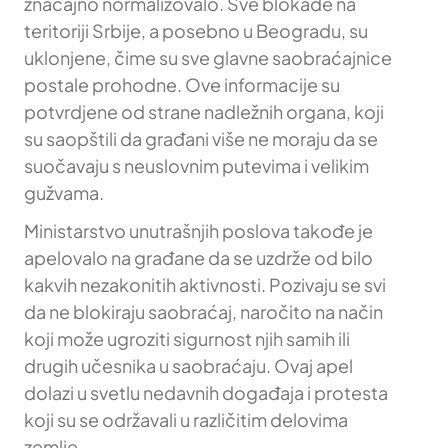
značajno normalizovalo. Sve blokade na
teritoriji Srbije, a posebno u Beogradu, su
uklonjene, čime su sve glavne saobraćajnice
postale prohodne. Ove informacije su
potvrdjene od strane nadležnih organa, koji
su saopštili da građani više ne moraju da se
suočavaju s neuslovnim putevima i velikim
gužvama.
Ministarstvo unutrašnjih poslova takođe je
apelovalo na građane da se uzdrže od bilo
kakvih nezakonitih aktivnosti. Pozivaju se svi
da ne blokiraju saobraćaj, naročito na način
koji može ugroziti sigurnost njih samih ili
drugih učesnika u saobraćaju. Ovaj apel
dolazi u svetlu nedavnih događaja i protesta
koji su se održavali u različitim delovima
zemlje.