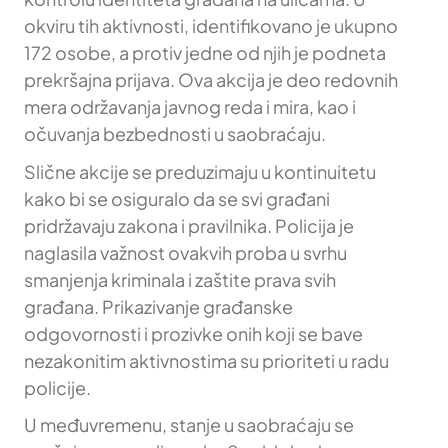
okviru tih aktivnosti, identifikovano je ukupno
172 osobe, a protiv jedne od njih je podneta
prekršajna prijava. Ova akcija je deo redovnih
mera održavanja javnog reda i mira, kao i
očuvanja bezbednosti u saobraćaju.
Slične akcije se preduzimaju u kontinuitetu
kako bi se osiguralo da se svi građani
pridržavaju zakona i pravilnika. Policija je
naglasila važnost ovakvih proba u svrhu
smanjenja kriminala i zaštite prava svih
građana. Prikazivanje građanske
odgovornosti i prozivke onih koji se bave
nezakonitim aktivnostima su prioriteti u radu
policije.
U međuvremenu, stanje u saobraćaju se