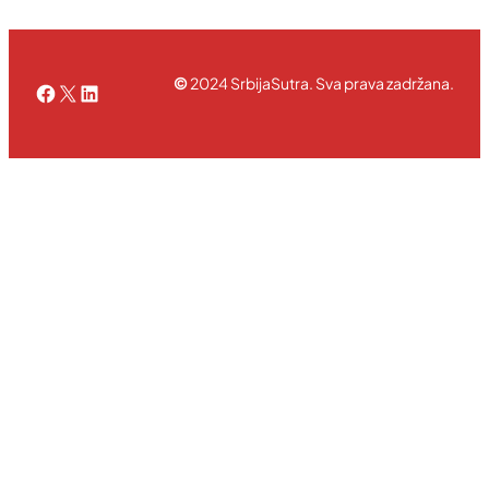
©
2024 SrbijaSutra. Sva prava zadržana.
Facebook
X
LinkedIn