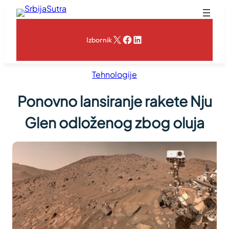
Skoči
na
sadržaj
X
Facebook
LinkedIn
Izbornik
Tehnologije
Ponovno lansiranje rakete Nju
Glen odloženog zbog oluja