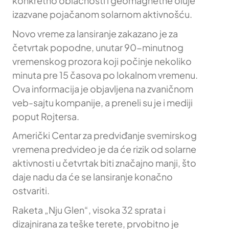
konkretno oblačnosti i geomagnetne oluje
izazvane pojačanom solarnom aktivnošću.
Novo vreme za lansiranje zakazano je za
četvrtak popodne, unutar 90-minutnog
vremenskog prozora koji počinje nekoliko
minuta pre 15 časova po lokalnom vremenu.
Ova informacija je objavljena na zvaničnom
veb-sajtu kompanije, a preneli su je i mediji
poput Rojtersa.
Američki Centar za predviđanje svemirskog
vremena predvideo je da će rizik od solarne
aktivnosti u četvrtak biti značajno manji, što
daje nadu da će se lansiranje konačno
ostvariti.
Raketa „Nju Glen“, visoka 32 sprata i
dizajnirana za teške terete, prvobitno je