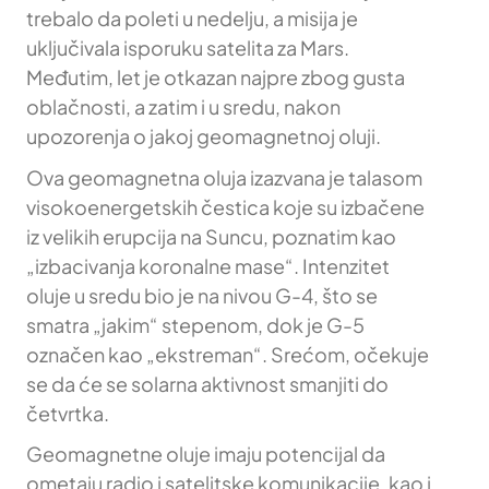
trebalo da poleti u nedelju, a misija je
uključivala isporuku satelita za Mars.
Međutim, let je otkazan najpre zbog gusta
oblačnosti, a zatim i u sredu, nakon
upozorenja o jakoj geomagnetnoj oluji.
Ova geomagnetna oluja izazvana je talasom
visokoenergetskih čestica koje su izbačene
iz velikih erupcija na Suncu, poznatim kao
„izbacivanja koronalne mase“. Intenzitet
oluje u sredu bio je na nivou G-4, što se
smatra „jakim“ stepenom, dok je G-5
označen kao „ekstreman“. Srećom, očekuje
se da će se solarna aktivnost smanjiti do
četvrtka.
Geomagnetne oluje imaju potencijal da
ometaju radio i satelitske komunikacije, kao i