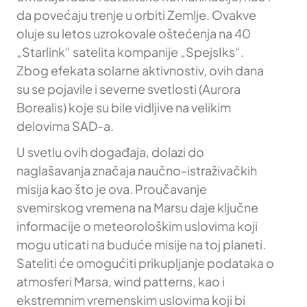
da povećaju trenje u orbiti Zemlje. Ovakve
oluje su letos uzrokovale oštećenja na 40
„Starlink“ satelita kompanije „SpejsIks“.
Zbog efekata solarne aktivnostiv, ovih dana
su se pojavile i severne svetlosti (Aurora
Borealis) koje su bile vidljive na velikim
delovima SAD-a.
U svetlu ovih događaja, dolazi do
naglašavanja značaja naučno-istraživačkih
misija kao što je ova. Proučavanje
svemirskog vremena na Marsu daje ključne
informacije o meteorološkim uslovima koji
mogu uticati na buduće misije na toj planeti.
Sateliti će omogućiti prikupljanje podataka o
atmosferi Marsa, wind patterns, kao i
ekstremnim vremenskim uslovima koji bi