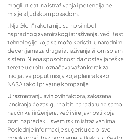
mogli uticati na istraživanja i potencijalne
misije s ljudskom posadom.
„Nju Glen“ raketa nije samo simbol
naprednog svemirskog istraživanja, već i test
tehnologije koja se može koristiti u narednim
decenijama za druga istraživanja širom solarni
sistem. Njena sposobnost da dostavlja teške
terete u orbitu označava važan korak za
inicijative poput misija koje planira kako
NASA tako i privatne kompanije.
U razmatranju svih ovih faktora, zakazana
lansiranja će zasigurno biti na radaru ne samo
naučnika i inženjera, već i šire javnosti koja
prati napredak u svemirskim istraživanjima.
Poslednje informacije sugerišu da bi sve
moglo proći bez problema, ali kako to često