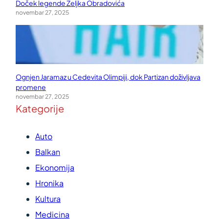
Doček legende Željka Obradovića
novembar 27, 2025
Ognjen Jaramaz u Cedevita Olimpiji, dok Partizan doživljava
promene
novembar 27, 2025
Kategorije
Auto
Balkan
Ekonomija
Hronika
Kultura
Medicina