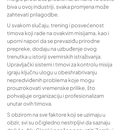
biva u ovoj industriji, svaka promjena može
zahtevati prilagodbe.
U svakom slučaju, trening i posvećenost
timova koji rade na ovakvim misijama, kao i
uporni napori da se prevaziđu prirodne
prepreke, dodaju na uzbuđenje ovog
trenutka u istoriji svemirskih istraživanja.
Upravljački sistemi i timovi za kontrolu misija
igraju ključnu ulogu u obeshrabrivanju
nepredviđenih problema koje mogu
prouzrokovati vremenske prilike, što
pohvaljuje organizaciju i profesionalizam
unutar ovih timova.
S obzirom na sve faktore koji se uzimaju u
obzir, svi su očigledno nestrpljivi da saznaju