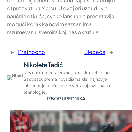
da li će „Nju Glen“ konačno napustiti Zemlju i
otputovati ka Marsu. U ovoj eri uzbudljivih
naučnih otkrića, svako lansiranje predstavlja
mogući korak ka novim saznanjima i
razumevanju svemira koji nas okružuje.
←
Prethodno
Sledeće
→
Nikoleta Tadić
Novinarka specijalizovana za nauku i tehnologiju.
Sa strašću prema inovacijama, deli najnovije
informacije i priče koje osvetljavaju svet nauke i
tehnologije.
IZBOR UREDNIKA