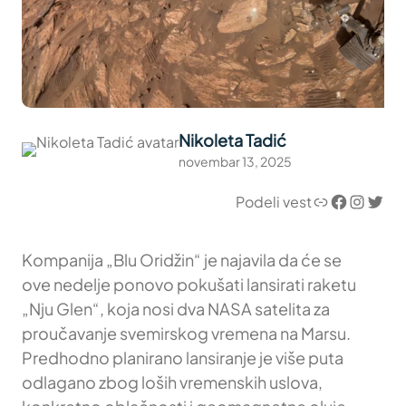
Nikoleta Tadić
novembar 13, 2025
Link
Facebook
Instagram
Twitter
Podeli vest
Kompanija „Blu Oridžin“ je najavila da će se
ove nedelje ponovo pokušati lansirati raketu
„Nju Glen“, koja nosi dva NASA satelita za
proučavanje svemirskog vremena na Marsu.
Predhodno planirano lansiranje je više puta
odlagano zbog loših vremenskih uslova,