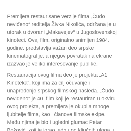
Premijera restaurisane verzije filma „Čudo
neviđeno“ reditelja Živka Nikolića, održana je u
utorak u dvorani „Makavejev“ u Jugoslovenskoj
kinoteci. Ovaj film, originalno snimljen 1984.
godine, predstavlja važan deo srpske
kinematografije, a njegov povratak na ekrane
izazvao je veliko interesovanje publike.
Restauracija ovog filma deo je projekta „A1
Kinoteka“, koji ima za cilj očuvanje i
unapređenje srpskog filmskog nasleđa. „Čudo
neviđeno“ je 40. film koji je restauriran u okviru
ovog projekta, a premijera je okupila mnoge
ljubitelje filma, kao i članove filmske ekipe.
Među njima je bio i ugledni glumac Petar
Božović, koji je igrao jednu od ključnih uloga u