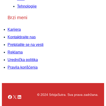
Tehnologije
Brzi meni
Karijera
Kontaktirajte nas
Pretplatite se na vesti
Reklama
Urednička politika
Pravila korišćenja
©
2024 SrbijaSutra. Sva prava zadržana.
Facebook
X
LinkedIn