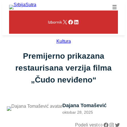
Skoči
na
sadržaj
X
Facebook
LinkedIn
Izbornik
Kultura
Premijerno prikazana
restaurisana verzija filma
„Čudo neviđeno“
Dajana Tomašević
oktobar 28, 2025
Link
Facebook
Instagram
Twitter
Podeli vest