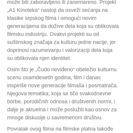
može biti zaboravljeno ili zanemareno. Projekt
„A1 Kinoteka“ nastoji da osveži sećanja na
klasike srpskog filma i omogući novim
generacijama da dožive dela koja su oblikovala
filmsku industriju. Ovakvi projekti su od
suštinskog značaja za kulturu jedne nacije, jer
doprinosi razumevanju i valorizaciji dela koja
su oblikovala njen identitet.
Osim što je „Čudo neviđeno“ obeležio kulturnu
scenu osamdesetih godina, film i danas
inspiriše nove generacije filmaša i posmatrača.
Njegova tematika, koja se tiče svakodnevne
borbe, porodičnih odnosa i društvenih normi, i
dalje je aktuelna i može poslužiti kao osnov za
mnoge diskusije u savremenom društvu.
Povratak ovog filma na filmske platna takođe