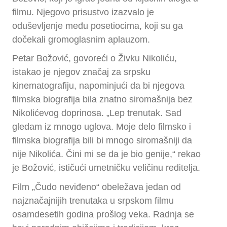
filmu. Njegovo prisustvo izazvalo je
oduševljenje među posetiocima, koji su ga
dočekali gromoglasnim aplauzom.
Petar Božović, govoreći o Živku Nikoliću,
istakao je njegov značaj za srpsku
kinematografiju, napominjući da bi njegova
filmska biografija bila znatno siromašnija bez
Nikolićevog doprinosa. „Lep trenutak. Sad
gledam iz mnogo uglova. Moje delo filmsko i
filmska biografija bili bi mnogo siromašniji da
nije Nikolića. Čini mi se da je bio genije,“ rekao
je Božović, ističući umetničku veličinu reditelja.
Film „Čudo neviđeno“ obeležava jedan od
najznačajnijih trenutaka u srpskom filmu
osamdesetih godina prošlog veka. Radnja se