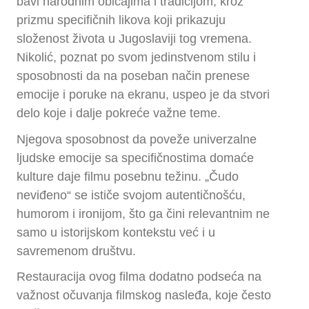
bavi narodnim običajima i tradicijom, kroz
prizmu specifičnih likova koji prikazuju
složenost života u Jugoslaviji tog vremena.
Nikolić, poznat po svom jedinstvenom stilu i
sposobnosti da na poseban način prenese
emocije i poruke na ekranu, uspeo je da stvori
delo koje i dalje pokreće važne teme.
Njegova sposobnost da poveže univerzalne
ljudske emocije sa specifičnostima domaće
kulture daje filmu posebnu težinu. „Čudo
neviđeno“ se ističe svojom autentičnošću,
humorom i ironijom, što ga čini relevantnim ne
samo u istorijskom kontekstu već i u
savremenom društvu.
Restauracija ovog filma dodatno podseća na
važnost očuvanja filmskog nasleđa, koje često