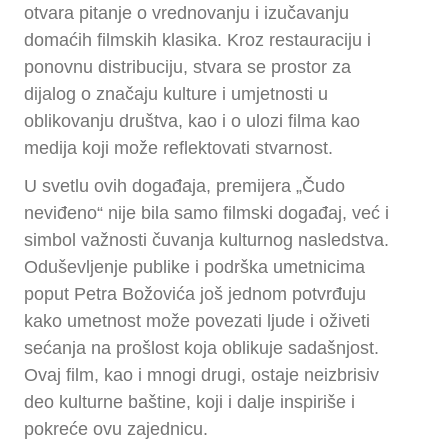
otvara pitanje o vrednovanju i izučavanju
domaćih filmskih klasika. Kroz restauraciju i
ponovnu distribuciju, stvara se prostor za
dijalog o značaju kulture i umjetnosti u
oblikovanju društva, kao i o ulozi filma kao
medija koji može reflektovati stvarnost.
U svetlu ovih događaja, premijera „Čudo
neviđeno“ nije bila samo filmski događaj, već i
simbol važnosti čuvanja kulturnog nasledstva.
Oduševljenje publike i podrška umetnicima
poput Petra Božovića još jednom potvrđuju
kako umetnost može povezati ljude i oživeti
sećanja na prošlost koja oblikuje sadašnjost.
Ovaj film, kao i mnogi drugi, ostaje neizbrisiv
deo kulturne baštine, koji i dalje inspiriše i
pokreće ovu zajednicu.