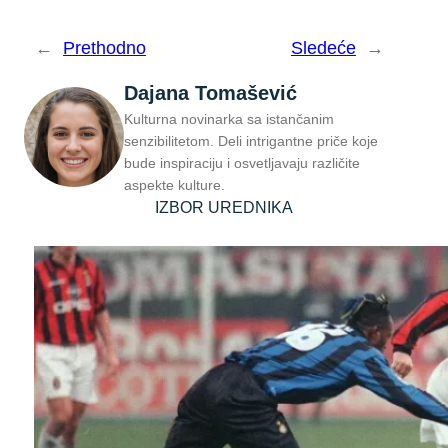
←
Prethodno
Sledeće
→
Dajana Tomašević
Kulturna novinarka sa istančanim
senzibilitetom. Deli intrigantne priče koje
bude inspiraciju i osvetljavaju različite
aspekte kulture.
IZBOR UREDNIKA