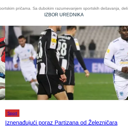
sportskim pričama. Sa dubokim razumevanjem sportskih dešavanja, deli u
IZBOR UREDNIKA
Sport
Iznenađujući poraz Partizana od Železničara