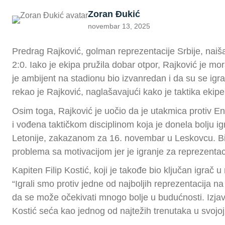
Zoran Đukić
novembar 13, 2025
Predrag Rajković, golman reprezentacije Srbije, naiša
2:0. Iako je ekipa pružila dobar otpor, Rajković je mor
je ambijent na stadionu bio izvanredan i da su se igrač
rekao je Rajković, naglašavajući kako je taktika eki
Osim toga, Rajković je uočio da je utakmica protiv En
i vođena taktičkom disciplinom koja je donela bolju i
Letonije, zakazanom za 16. novembar u Leskovcu. Bitno
problema sa motivacijom jer je igranje za reprezentac
Kapiten Filip Kostić, koji je takođe bio ključan igrač
“Igrali smo protiv jedne od najboljih reprezentacija na 
da se može očekivati mnogo bolje u budućnosti. Izjav
Kostić seća kao jednog od najtežih trenutaka u svojoj 