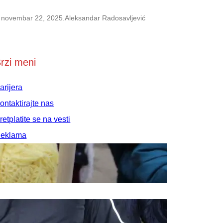
novembar 22, 2025
.
Aleksandar Radosavljević
rzi meni
arijera
ontaktirajte nas
retplatite se na vesti
eklama
rednička politika
ravila korišćenja