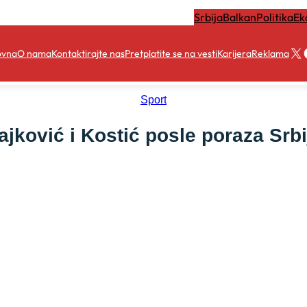
Srbija
Balkan
Politika
Ek
X
ovna
O nama
Kontaktirajte nas
Pretplatite se na vesti
Karijera
Reklama
Sport
ajković i Kostić posle poraza Srbi