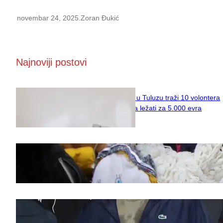
novembar 24, 2025
.
Zoran Đukić
Najnoviji postovi
Naučni institut u Tuluzu traži 10 volontera
koji će 10 dana ležati za 5.000 evra
februar 11, 2026
Saveti za Zdrav Božićni Post 2025
novembar 28, 2025
Doček legende Željka Obradovića