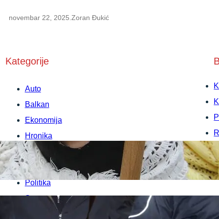
novembar 22, 2025
.
Zoran Đukić
Kategorije
B
K
Auto
K
Balkan
P
Ekonomija
R
Hronika
U
Kultura
P
Medicina
Politika
Sport
Srbija