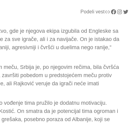
Link
Facebook
Instagram
Twitter
Podeli vest
stvo, gde je njegova ekipa izgubila od Engleske sa
e za sve igrače, ali i za navijače. On je istakao da
iji, agresivniji i čvršći u duelima nego ranije,”
m meču, Srbija je, po njegovim rečima, bila čvršća
sa završiti pobedom u predstojećem meču protiv
, ali Rajković veruje da igrači neće imati
vo vođenje tima pružilo je dodatnu motivaciju.
je Kostić. On smatra da je potencijal tima ogroman i
 grešaka, posebno poraza od Albanije, koji se