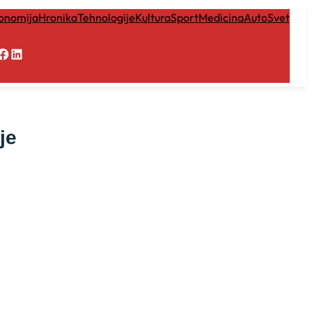
onomija
Hronika
Tehnologije
Kultura
Sport
Medicina
Auto
Svet
Facebook
LinkedIn
je