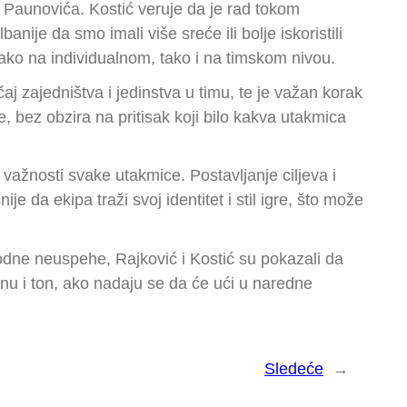
a Paunovića. Kostić veruje da je rad tokom
nije da smo imali više sreće ili bolje iskoristili
kako na individualnom, tako i na timskom nivou.
aj zajedništva i jedinstva u timu, te je važan korak
, bez obzira na pritisak koji bilo kakva utakmica
 važnosti svake utakmice. Postavljanje ciljeva i
da ekipa traži svoj identitet i stil igre, što može
hodne neuspehe, Rajković i Kostić su pokazali da
inu i ton, ako nadaju se da će ući u naredne
Sledeće
→