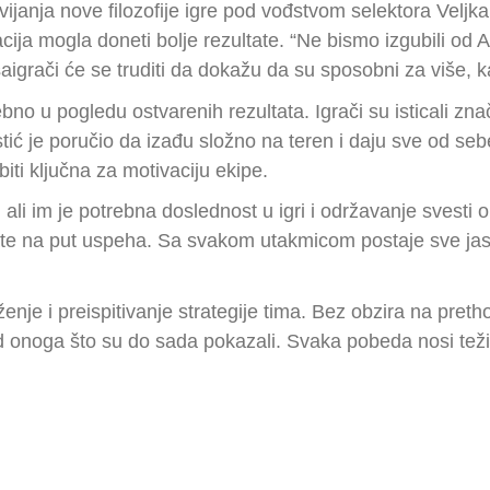
ijanja nove filozofije igre pod vođstvom selektora Veljk
ja mogla doneti bolje rezultate. “Ne bismo izgubili od Alba
saigrači će se truditi da dokažu da su sposobni za više, 
no u pogledu ostvarenih rezultata. Igrači su isticali znač
ić je poručio da izađu složno na teren i daju sve od sebe
ti ključna za motivaciju ekipe.
ali im je potrebna doslednost u igri i održavanje svesti o
 na put uspeha. Sa svakom utakmicom postaje sve jasnije 
nje i preispitivanje strategije tima. Bez obzira na pret
nad onoga što su do sada pokazali. Svaka pobeda nosi tež