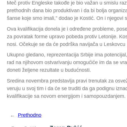
Meč protiv Engleske takođe je bio važan u smislu razv
prethodnih dana bio produktivan i da bi bolja organizaci
šanse koje smo imali,” dodao je Kostić. On i njegovi 
Ova kvalifikacija donela je i određene probleme, poseb
za povratak forme upravo pobeda protiv Letonije. Kost
nosi. Očekuje se da će podrška navijača u Leskovcu bi
Ukupno gledano, reprezentacija Srbije ima potencijal, 
rad na njihovom ostvarivanju omogućiće im da se vrate
doneti željene rezultate u budućnosti.
Sredina novembra predstavlja pravi trenutak za osveže
veruju u svoj tim i da će se truditi da ga podignu iz
kvalifikacije sa novom energijom i samopouzdanjem.
←
Prethodno