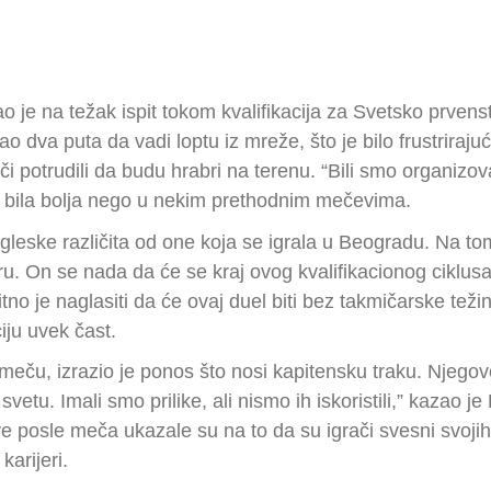
o je na težak ispit tokom kvalifikacija za Svetsko prven
ao dva puta da vadi loptu iz mreže, što je bilo frustrirajuć
i potrudili da budu hrabri na terenu. “Bili smo organizovan
pe bila bolja nego u nekim prethodnim mečevima.
gleske različita od one koja se igrala u Beogradu. Na to
gru. On se nada da će se kraj ovog kvalifikacionog ciklu
 je naglasiti da će ovaj duel biti bez takmičarske težine
iju uvek čast.
 u meču, izrazio je ponos što nosi kapitensku traku. Njego
svetu. Imali smo prilike, ali nismo ih iskoristili,” kazao 
e posle meča ukazale su na to da su igrači svesni svojih
karijeri.