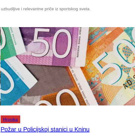
zbudljive i relevantne priče iz sportskog sveta.
Hronika
Požar u Policijskoj stanici u Kninu